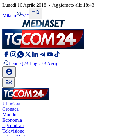
Lunedì 16 Aprile 2018
-
Aggiornato alle
18:43
Milano
31°
Leone
(23 Lug - 23 Ago)
Ultim'ora
Cronaca
Mondo
Economia
TgcomLab
Televisione