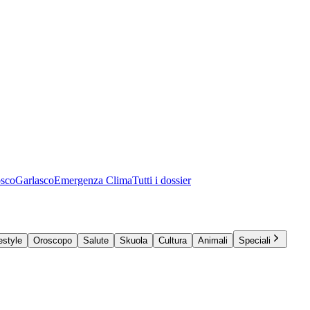
osco
Garlasco
Emergenza Clima
Tutti i dossier
estyle
Oroscopo
Salute
Skuola
Cultura
Animali
Speciali