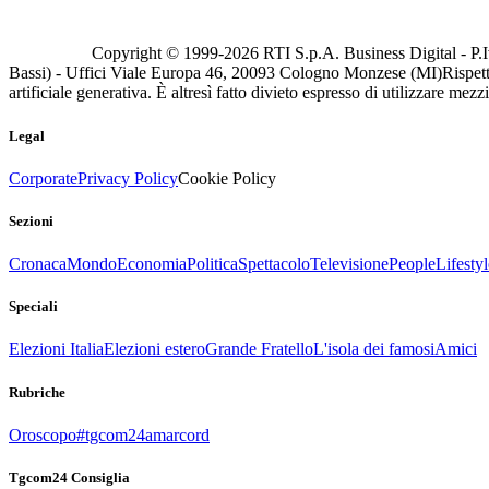
Copyright © 1999-
2026
RTI S.p.A. Business Digital - P.I
Bassi) - Uffici Viale Europa 46, 20093 Cologno Monzese (MI)
Rispett
artificiale generativa. È altresì fatto divieto espresso di utilizzare mez
Legal
Corporate
Privacy Policy
Cookie Policy
Sezioni
Cronaca
Mondo
Economia
Politica
Spettacolo
Televisione
People
Lifestyl
Speciali
Elezioni Italia
Elezioni estero
Grande Fratello
L'isola dei famosi
Amici
Rubriche
Oroscopo
#tgcom24amarcord
Tgcom24 Consiglia