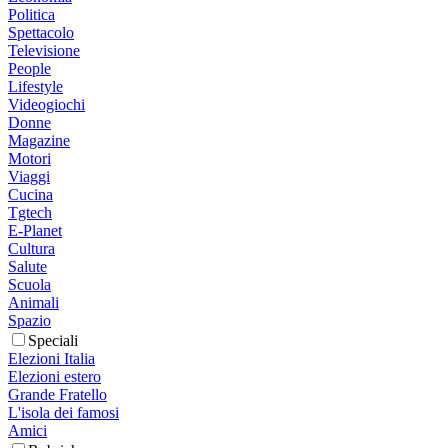
Politica
Spettacolo
Televisione
People
Lifestyle
Videogiochi
Donne
Magazine
Motori
Viaggi
Cucina
Tgtech
E-Planet
Cultura
Salute
Scuola
Animali
Spazio
Speciali
Elezioni Italia
Elezioni estero
Grande Fratello
L'isola dei famosi
Amici