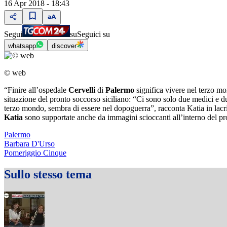
16 Apr 2018 - 18:43
Segui
su
Seguici su
whatsapp
discover
© web
“Finire all’ospedale
Cervelli
di
Palermo
significa vivere nel terzo mo
situazione del pronto soccorso siciliano: “Ci sono solo due medici e due
terzo mondo, sembra di essere nel dopoguerra”, racconta Katia in lacrim
Katia
sono supportate anche da immagini scioccanti all’interno del pro
Palermo
Barbara D'Urso
Pomeriggio Cinque
Sullo stesso tema