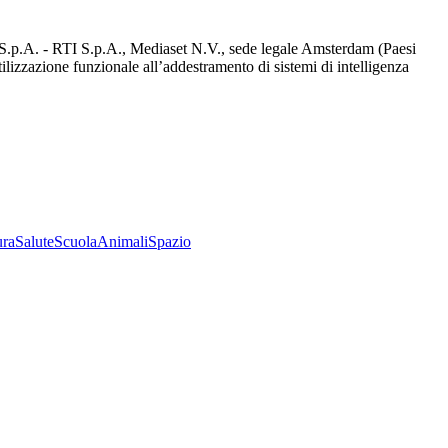
d S.p.A. - RTI S.p.A., Mediaset N.V., sede legale Amsterdam (Paesi
utilizzazione funzionale all’addestramento di sistemi di intelligenza
ura
Salute
Scuola
Animali
Spazio