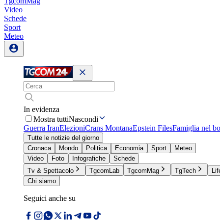
TgcomMag
Video
Schede
Sport
Meteo
In evidenza
Mostra tutti
Nascondi
Guerra Iran
Elezioni
Crans Montana
Epstein Files
Famiglia nel b
Tutte le notizie del giorno
Cronaca
Mondo
Politica
Economia
Sport
Meteo
Video
Foto
Infografiche
Schede
Tv & Spettacolo
TgcomLab
TgcomMag
TgTech
Lif
Chi siamo
Seguici anche su