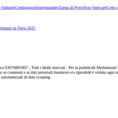
 Subasio
Comingsoon
Superguidatv
Zuppa di Porro
Non Sprecare
Cotto 
tigiano in Fiera 2025
va 03976881007 - Tutti i diritti riservati - Per la pubblicità Mediamon
o ai contenuti e ai dati personali trasmessi e/o riprodotti è vietata ogni 
zi automatizzati di data scraping.