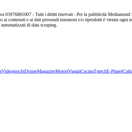
va 03976881007 - Tutti i diritti riservati - Per la pubblicità Mediamon
o ai contenuti e ai dati personali trasmessi e/o riprodotti è vietata ogni 
zi automatizzati di data scraping.
e
Videogiochi
Donne
Magazine
Motori
Viaggi
Cucina
Tgtech
E-Planet
Cult