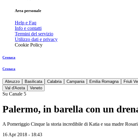
Area personale
Help e Faq
Info e contatti
Termini del servizio
Utilizzo dati e privacy
Cookie Policy
Cronaca
Cronaca
Abruzzo
Basilicata
Calabria
Campania
Emilia Romagna
Friuli V
Val d'Aosta
Veneto
Su Canale 5
Palermo, in barella con un dren
A Pomeriggio Cinque la storia incredibile di Katia e sua madre Rosaria,
16 Apr 2018 - 18:43