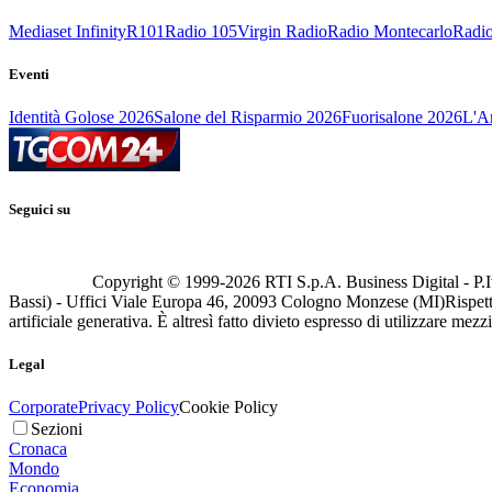
Mediaset Infinity
R101
Radio 105
Virgin Radio
Radio Montecarlo
Radio
Eventi
Identità Golose 2026
Salone del Risparmio 2026
Fuorisalone 2026
L'Ar
Seguici su
Copyright © 1999-
2026
RTI S.p.A. Business Digital - P.I
Bassi) - Uffici Viale Europa 46, 20093 Cologno Monzese (MI)
Rispett
artificiale generativa. È altresì fatto divieto espresso di utilizzare mez
Legal
Corporate
Privacy Policy
Cookie Policy
Sezioni
Cronaca
Mondo
Economia