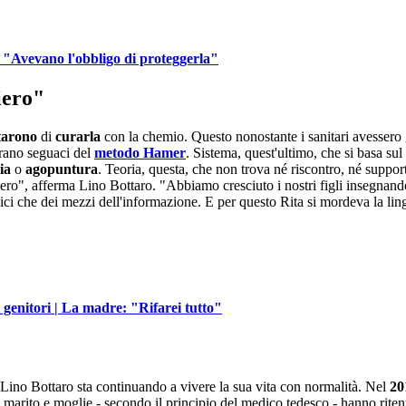
: "Avevano l'obbligo di proteggerla"
iero"
utarono
di
curarla
con la chemio. Questo nonostante i sanitari avessero 
erano seguaci del
metodo Hamer
. Sistema, quest'ultimo, che si basa sul
ia
o
agopuntura
. Teoria, questa, che non trova né riscontro, né support
iero", afferma Lino Bottaro. "Abbiamo cresciuto i nostri figli insegnando
dici che dei mezzi dell'informazione. E per questo Rita si mordeva la li
 genitori | La madre: "Rifarei tutto"
, Lino Bottaro sta continuando a vivere la sua vita con normalità. Nel
20
 marito e moglie - secondo il principio del medico tedesco - hanno ritenu