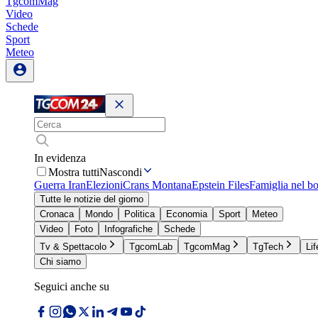
TgcomMag
Video
Schede
Sport
Meteo
In evidenza
Mostra tutti
Nascondi
Guerra Iran
Elezioni
Crans Montana
Epstein Files
Famiglia nel b
Tutte le notizie del giorno
Cronaca
Mondo
Politica
Economia
Sport
Meteo
Video
Foto
Infografiche
Schede
Tv & Spettacolo
TgcomLab
TgcomMag
TgTech
Lif
Chi siamo
Seguici anche su