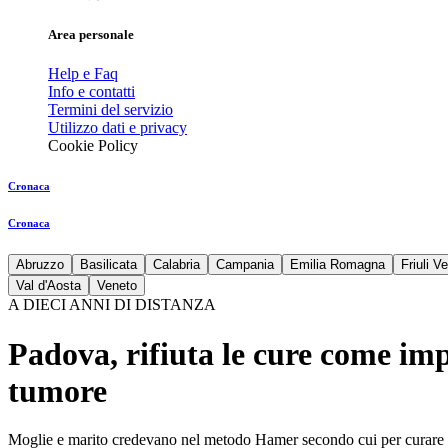
Area personale
Help e Faq
Info e contatti
Termini del servizio
Utilizzo dati e privacy
Cookie Policy
Cronaca
Cronaca
Abruzzo
Basilicata
Calabria
Campania
Emilia Romagna
Friuli V
Val d'Aosta
Veneto
A DIECI ANNI DI DISTANZA
Padova, rifiuta le cure come im
tumore
Moglie e marito credevano nel metodo Hamer secondo cui per curare i t