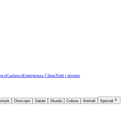
osco
Garlasco
Emergenza Clima
Tutti i dossier
estyle
Oroscopo
Salute
Skuola
Cultura
Animali
Speciali