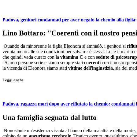
Padova, genitori condannati per aver negato la chemio alla figlia
Lino Bottaro: "Coerenti con il nostro pens
Quando da minorenne la figlia Eleonora si ammalò, i genitori si
rifi
venuta meno alle sue condizioni per salvare sé stessa. Lei e il marito 
che quindi vada curato con la
vitamina C
e con
sedute di psicoterap
"Siamo persone serie e siamo sempre stati
coerenti
con il nostro pens
la vicenda di Eleonora siamo stati
vittime dell'ingiustizia
, sia dei me
Leggi anche
Padova, ragazza morì dopo aver rifiutato la chemio: condannati i
Una famiglia segnata dal lutto
Nonostante un'esistenza vissuta al fianco della malattia e della morte
colpito da un
aneurisma cerebrale
. Tragico evento, quest'ultimo, che