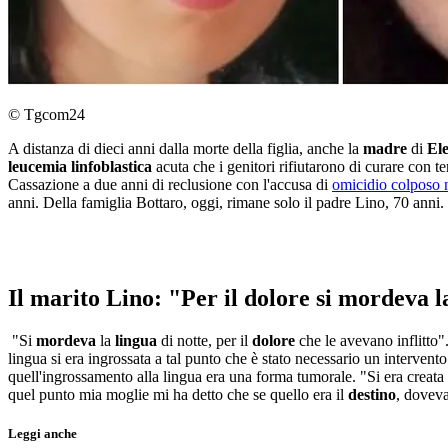
© Tgcom24
A distanza di dieci anni dalla morte della figlia, anche la
madre
di
El
leucemia linfoblastica
acuta che i genitori rifiutarono di curare con
Cassazione a due anni di reclusione con l'accusa di
omicidio colposo ne
anni. Della famiglia Bottaro, oggi, rimane solo il padre Lino, 70 anni.
Il marito Lino: "Per il dolore si mordeva l
"Si
mordeva
la
lingua
di notte, per il
dolore
che le avevano inflitto
lingua si era ingrossata a tal punto che è stato necessario un intervent
quell'ingrossamento alla lingua era una forma tumorale. "Si era creata
quel punto mia moglie mi ha detto che se quello era il
destino
, doveva
Leggi anche