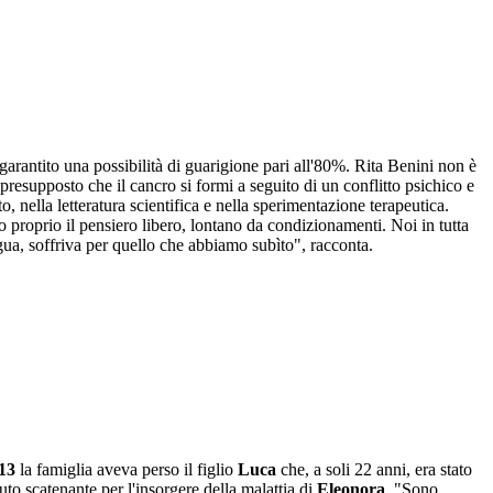
garantito una possibilità di guarigione pari all'80%. Rita Benini non è
 presupposto che il cancro si formi a seguito di un conflitto psichico e
o, nella letteratura scientifica e nella sperimentazione terapeutica.
 proprio il pensiero libero, lontano da condizionamenti. Noi in tutta
ngua, soffriva per quello che abbiamo subìto", racconta.
13
la famiglia aveva perso il figlio
Luca
che, a soli 22 anni, era stato
to scatenante per l'insorgere della malattia di
Eleonora
. "Sono