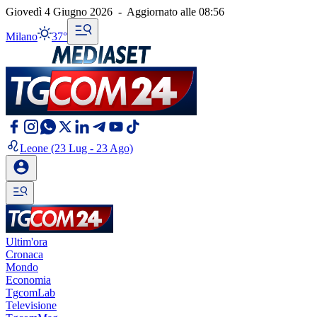
Giovedì 4 Giugno 2026
-
Aggiornato alle
08:56
Milano
37°
Leone
(23 Lug - 23 Ago)
Ultim'ora
Cronaca
Mondo
Economia
TgcomLab
Televisione