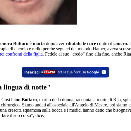
eonora Bottaro
è
morta
dopo aver
rifiutato
le
cure
contro il
cancro
. 
 terapie di chemio e radio perché seguaci del metodo Hamer, aveva scosso
i confronti della figlia
. Fedele al suo "credo" fino alla fine, anche Rita
a lingua di notte"
". Così
Lino Bottaro
, marito della donna, racconta la morte di Rita, sp
o chirurgico. Siamo andati all'ospedale all'Angelo di Mestre, poi siamo t
 una crescita squamosa sulla bocca e i medici hanno detto che bisognava
 fare il suo corso", dice.