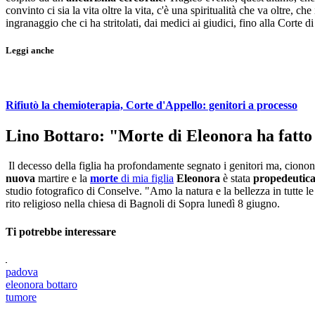
convinto ci sia la vita oltre la vita, c'è una spiritualità che va oltre
ingranaggio che ci ha stritolati, dai medici ai giudici, fino alla Corte
Leggi anche
Rifiutò la chemioterapia, Corte d'Appello: genitori a processo
Lino Bottaro: "Morte di Eleonora ha fatto 
Il decesso della figlia ha profondamente segnato i genitori ma, cionon
nuova
martire e la
morte
di mia figlia
Eleonora
è stata
propedeutic
studio fotografico di Conselve. "Amo la natura e la bellezza in tutte l
rito religioso nella chiesa di Bagnoli di Sopra lunedì 8 giugno.
Ti potrebbe interessare
padova
eleonora bottaro
tumore