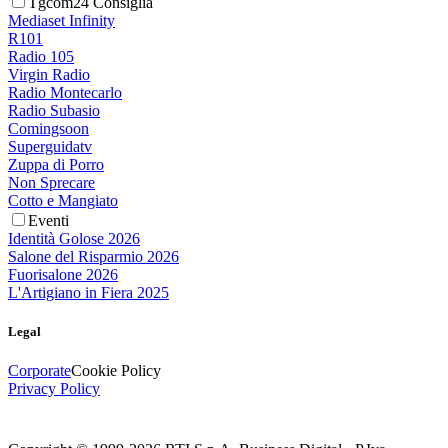
Tgcom24 Consiglia
Mediaset Infinity
R101
Radio 105
Virgin Radio
Radio Montecarlo
Radio Subasio
Comingsoon
Superguidatv
Zuppa di Porro
Non Sprecare
Cotto e Mangiato
Eventi
Identità Golose 2026
Salone del Risparmio 2026
Fuorisalone 2026
L'Artigiano in Fiera 2025
Legal
Corporate
Cookie Policy
Privacy Policy