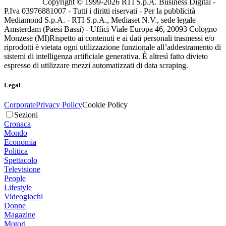
Copyright © 1999-
2026
RTI S.p.A. Business Digital -
P.Iva 03976881007 - Tutti i diritti riservati - Per la pubblicità
Mediamond S.p.A. - RTI S.p.A., Mediaset N.V., sede legale
Amsterdam (Paesi Bassi) - Uffici Viale Europa 46, 20093 Cologno
Monzese (MI)
Rispetto ai contenuti e ai dati personali trasmessi e/o
riprodotti è vietata ogni utilizzazione funzionale all’addestramento di
sistemi di intelligenza artificiale generativa. È altresì fatto divieto
espresso di utilizzare mezzi automatizzati di data scraping.
Legal
Corporate
Privacy Policy
Cookie Policy
Sezioni
Cronaca
Mondo
Economia
Politica
Spettacolo
Televisione
People
Lifestyle
Videogiochi
Donne
Magazine
Motori