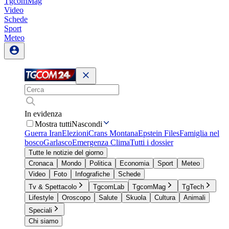
TgcomMag
Video
Schede
Sport
Meteo
In evidenza
Mostra tutti
Nascondi
Guerra Iran
Elezioni
Crans Montana
Epstein Files
Famiglia nel
bosco
Garlasco
Emergenza Clima
Tutti i dossier
Tutte le notizie del giorno
Cronaca
Mondo
Politica
Economia
Sport
Meteo
Video
Foto
Infografiche
Schede
Tv & Spettacolo
TgcomLab
TgcomMag
TgTech
Lifestyle
Oroscopo
Salute
Skuola
Cultura
Animali
Speciali
Chi siamo