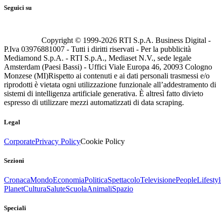
Seguici su
Copyright © 1999-
2026
RTI S.p.A. Business Digital -
P.Iva 03976881007 - Tutti i diritti riservati - Per la pubblicità
Mediamond S.p.A. - RTI S.p.A., Mediaset N.V., sede legale
Amsterdam (Paesi Bassi) - Uffici Viale Europa 46, 20093 Cologno
Monzese (MI)
Rispetto ai contenuti e ai dati personali trasmessi e/o
riprodotti è vietata ogni utilizzazione funzionale all’addestramento di
sistemi di intelligenza artificiale generativa. È altresì fatto divieto
espresso di utilizzare mezzi automatizzati di data scraping.
Legal
Corporate
Privacy Policy
Cookie Policy
Sezioni
Cronaca
Mondo
Economia
Politica
Spettacolo
Televisione
People
Lifestyl
Planet
Cultura
Salute
Scuola
Animali
Spazio
Speciali