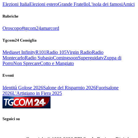
Elezioni Italia
Elezioni estero
Grande Fratello
L'isola dei famosi
Amici
Rubriche
Oroscopo
#tgcom24amarcord
Tgcom24 Consiglia
Mediaset Infinity
R101
Radio 105
Virgin Radio
Radio
Montecarlo
Radio Subasio
Comingsoon
Superguidatv
Zuppa di
Porro
Non Sprecare
Cotto e Mangiato
Eventi
Identità Golose 2026
Salone del Risparmio 2026
Fuorisalone
2026
L'Artigiano in Fiera 2025
Seguici su