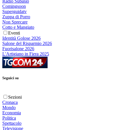
Radio Subasio
Comingsoon
Superguidatv
Zuppa di Porro
Non Sprecare
Cotto e Mangiato
Eventi
Identità Golose 2026
Salone del Risparmio 2026
Fuorisalone 2026
L'Artigiano in Fiera 2025
Seguici su
Sezioni
Cronaca
Mondo
Economia
Politica
Spettacolo
Televisione