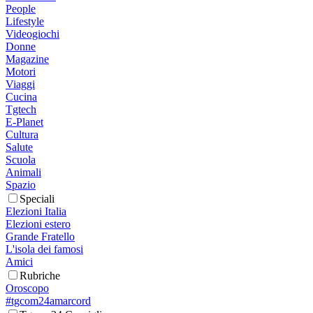
People
Lifestyle
Videogiochi
Donne
Magazine
Motori
Viaggi
Cucina
Tgtech
E-Planet
Cultura
Salute
Scuola
Animali
Spazio
Speciali
Elezioni Italia
Elezioni estero
Grande Fratello
L'isola dei famosi
Amici
Rubriche
Oroscopo
#tgcom24amarcord