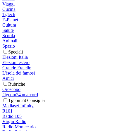
Viaggi
Cucina
Tgtech
E-Planet
Cultura
Salute
Scuola
Animali
Spazio
Speciali
Elezioni Italia
Elezioni estero
Grande Fratello
L'isola dei famosi
Amici
Rubriche
Oroscopo
#tgcom24amarcord
Tgcom24 Consiglia
Mediaset Infinity
R101
Radio 105
Virgin Radio
Radio Montecarlo