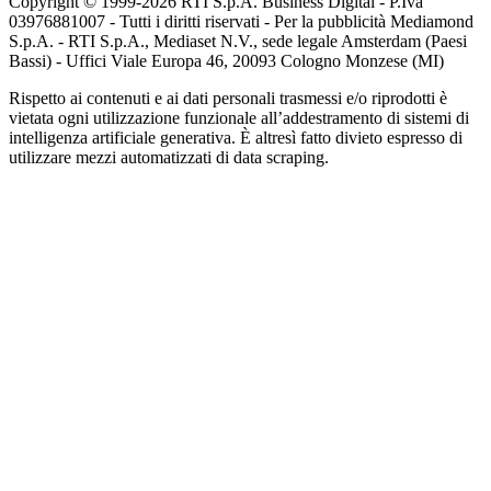
Copyright © 1999-
2026
RTI S.p.A. Business Digital - P.Iva
03976881007 - Tutti i diritti riservati - Per la pubblicità Mediamond
S.p.A. - RTI S.p.A., Mediaset N.V., sede legale Amsterdam (Paesi
Bassi) - Uffici Viale Europa 46, 20093 Cologno Monzese (MI)
Rispetto ai contenuti e ai dati personali trasmessi e/o riprodotti è
vietata ogni utilizzazione funzionale all’addestramento di sistemi di
intelligenza artificiale generativa. È altresì fatto divieto espresso di
utilizzare mezzi automatizzati di data scraping.