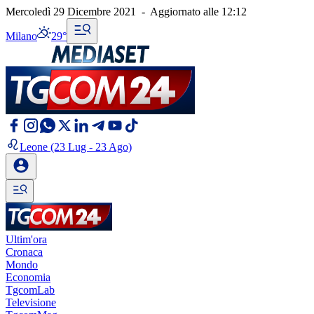
Mercoledì 29 Dicembre 2021
-
Aggiornato alle
12:12
Milano
29°
Leone
(23 Lug - 23 Ago)
Ultim'ora
Cronaca
Mondo
Economia
TgcomLab
Televisione