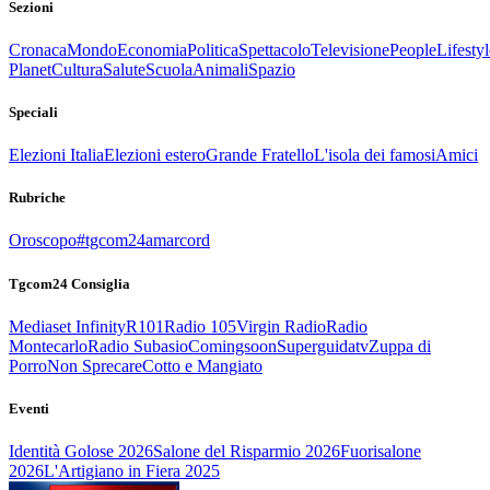
Sezioni
Cronaca
Mondo
Economia
Politica
Spettacolo
Televisione
People
Lifestyl
Planet
Cultura
Salute
Scuola
Animali
Spazio
Speciali
Elezioni Italia
Elezioni estero
Grande Fratello
L'isola dei famosi
Amici
Rubriche
Oroscopo
#tgcom24amarcord
Tgcom24 Consiglia
Mediaset Infinity
R101
Radio 105
Virgin Radio
Radio
Montecarlo
Radio Subasio
Comingsoon
Superguidatv
Zuppa di
Porro
Non Sprecare
Cotto e Mangiato
Eventi
Identità Golose 2026
Salone del Risparmio 2026
Fuorisalone
2026
L'Artigiano in Fiera 2025