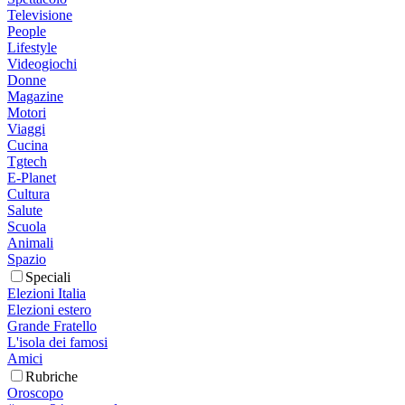
Televisione
People
Lifestyle
Videogiochi
Donne
Magazine
Motori
Viaggi
Cucina
Tgtech
E-Planet
Cultura
Salute
Scuola
Animali
Spazio
Speciali
Elezioni Italia
Elezioni estero
Grande Fratello
L'isola dei famosi
Amici
Rubriche
Oroscopo