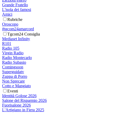
Elezioni estero
Grande Fratello
L'isola dei famosi
Amici
Rubriche
Oroscopo
#tgcom24amarcord
Tgcom24 Consiglia
Mediaset Infinity
R101
Radio 105
Virgin Radio
Radio Montecarlo
Radio Subasio
Comingsoon
Superguidatv
Zuppa di Porro
Non Sprecare
Cotto e Mangiato
Eventi
Identità Golose 2026
Salone del Risparmio 2026
Fuorisalone 2026
L'Artigiano in Fiera 2025