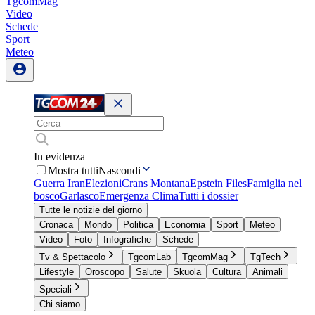
TgcomMag
Video
Schede
Sport
Meteo
In evidenza
Mostra tutti
Nascondi
Guerra Iran
Elezioni
Crans Montana
Epstein Files
Famiglia nel
bosco
Garlasco
Emergenza Clima
Tutti i dossier
Tutte le notizie del giorno
Cronaca
Mondo
Politica
Economia
Sport
Meteo
Video
Foto
Infografiche
Schede
Tv & Spettacolo
TgcomLab
TgcomMag
TgTech
Lifestyle
Oroscopo
Salute
Skuola
Cultura
Animali
Speciali
Chi siamo