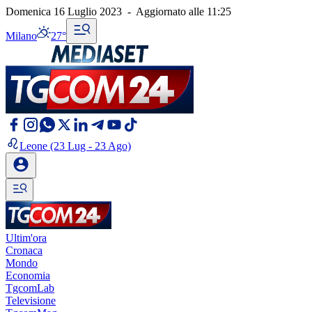
Domenica 16 Luglio 2023
-
Aggiornato alle
11:25
Milano
27°
Leone
(23 Lug - 23 Ago)
Ultim'ora
Cronaca
Mondo
Economia
TgcomLab
Televisione