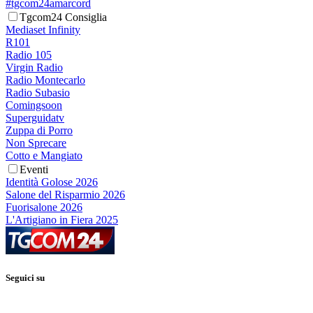
#tgcom24amarcord
Tgcom24 Consiglia
Mediaset Infinity
R101
Radio 105
Virgin Radio
Radio Montecarlo
Radio Subasio
Comingsoon
Superguidatv
Zuppa di Porro
Non Sprecare
Cotto e Mangiato
Eventi
Identità Golose 2026
Salone del Risparmio 2026
Fuorisalone 2026
L'Artigiano in Fiera 2025
Seguici su