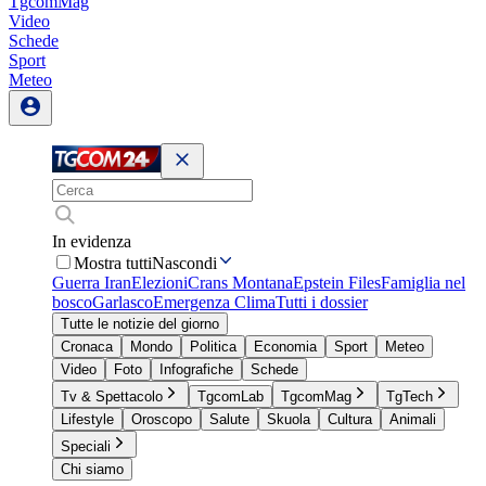
TgcomMag
Video
Schede
Sport
Meteo
In evidenza
Mostra tutti
Nascondi
Guerra Iran
Elezioni
Crans Montana
Epstein Files
Famiglia nel
bosco
Garlasco
Emergenza Clima
Tutti i dossier
Tutte le notizie del giorno
Cronaca
Mondo
Politica
Economia
Sport
Meteo
Video
Foto
Infografiche
Schede
Tv & Spettacolo
TgcomLab
TgcomMag
TgTech
Lifestyle
Oroscopo
Salute
Skuola
Cultura
Animali
Speciali
Chi siamo