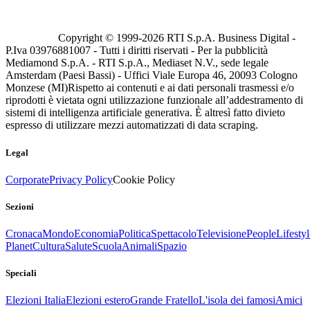
Copyright © 1999-
2026
RTI S.p.A. Business Digital -
P.Iva 03976881007 - Tutti i diritti riservati - Per la pubblicità
Mediamond S.p.A. - RTI S.p.A., Mediaset N.V., sede legale
Amsterdam (Paesi Bassi) - Uffici Viale Europa 46, 20093 Cologno
Monzese (MI)
Rispetto ai contenuti e ai dati personali trasmessi e/o
riprodotti è vietata ogni utilizzazione funzionale all’addestramento di
sistemi di intelligenza artificiale generativa. È altresì fatto divieto
espresso di utilizzare mezzi automatizzati di data scraping.
Legal
Corporate
Privacy Policy
Cookie Policy
Sezioni
Cronaca
Mondo
Economia
Politica
Spettacolo
Televisione
People
Lifestyl
Planet
Cultura
Salute
Scuola
Animali
Spazio
Speciali
Elezioni Italia
Elezioni estero
Grande Fratello
L'isola dei famosi
Amici