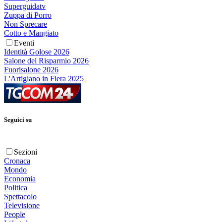
Superguidatv
Zuppa di Porro
Non Sprecare
Cotto e Mangiato
Eventi
Identità Golose 2026
Salone del Risparmio 2026
Fuorisalone 2026
L'Artigiano in Fiera 2025
Seguici su
Sezioni
Cronaca
Mondo
Economia
Politica
Spettacolo
Televisione
People