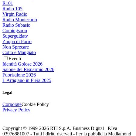
R101
Radio 105
Virgin Radio
Radio Montecarlo
Radio Subasio
Comingsoon
Superguidatv
Zuppa di Porro
Non Sprecare
Cotto e Mangiato
Eventi
Identità Golose 2026
Salone del Risparmio 2026
Fuorisalone 2026
L'Artigiano in Fiera 2025
Legal
Corporate
Cookie Policy
Privacy Policy
Copyright © 1999-
2026
RTI S.p.A. Business Digital - P.Iva
03976881007 - Tutti i diritti riservati - Per la pubblicità Mediamond