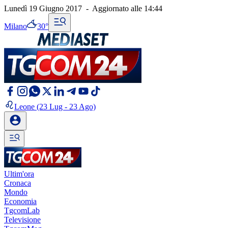
Lunedì 19 Giugno 2017
-
Aggiornato alle
14:44
Milano
30°
Leone
(23 Lug - 23 Ago)
Ultim'ora
Cronaca
Mondo
Economia
TgcomLab
Televisione