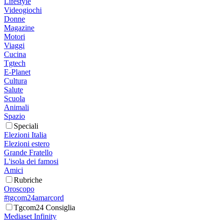
Lifestyle
Videogiochi
Donne
Magazine
Motori
Viaggi
Cucina
Tgtech
E-Planet
Cultura
Salute
Scuola
Animali
Spazio
Speciali
Elezioni Italia
Elezioni estero
Grande Fratello
L'isola dei famosi
Amici
Rubriche
Oroscopo
#tgcom24amarcord
Tgcom24 Consiglia
Mediaset Infinity