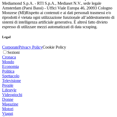
Mediamond S.p.A. - RTI S.p.A., Mediaset N.V., sede legale
Amsterdam (Paesi Bassi) - Uffici Viale Europa 46, 20093 Cologno
Monzese (MI)
Rispetto ai contenuti e ai dati personali trasmessi e/o
riprodotti è vietata ogni utilizzazione funzionale all’addestramento di
sistemi di intelligenza artificiale generativa. È altresì fatto divieto
espresso di utilizzare mezzi automatizzati di data scraping.
Legal
Corporate
Privacy Policy
Cookie Policy
Sezioni
Cronaca
Mondo
Economia
Politica
Spettacolo
Televisione
People
Lifestyle
Videogiochi
Donne
Magazine
Motori
Viaggi