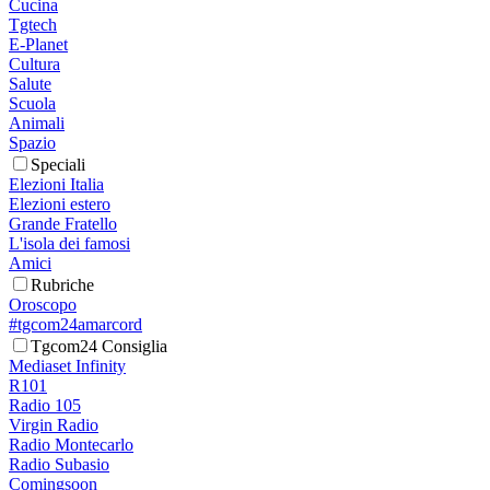
Cucina
Tgtech
E-Planet
Cultura
Salute
Scuola
Animali
Spazio
Speciali
Elezioni Italia
Elezioni estero
Grande Fratello
L'isola dei famosi
Amici
Rubriche
Oroscopo
#tgcom24amarcord
Tgcom24 Consiglia
Mediaset Infinity
R101
Radio 105
Virgin Radio
Radio Montecarlo
Radio Subasio
Comingsoon