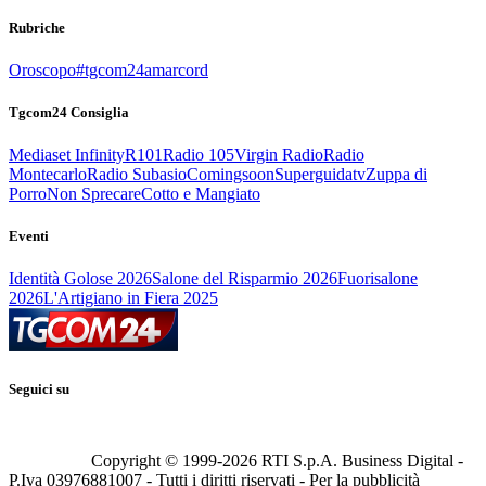
Rubriche
Oroscopo
#tgcom24amarcord
Tgcom24 Consiglia
Mediaset Infinity
R101
Radio 105
Virgin Radio
Radio
Montecarlo
Radio Subasio
Comingsoon
Superguidatv
Zuppa di
Porro
Non Sprecare
Cotto e Mangiato
Eventi
Identità Golose 2026
Salone del Risparmio 2026
Fuorisalone
2026
L'Artigiano in Fiera 2025
Seguici su
Copyright © 1999-
2026
RTI S.p.A. Business Digital -
P.Iva 03976881007 - Tutti i diritti riservati - Per la pubblicità