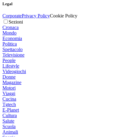
Legal
Corporate
Privacy Policy
Cookie Policy
Sezioni
Cronaca
Mondo
Economia
Politica
Spettacolo
Televisione
People
Lifestyle
Videogiochi
Donne
Magazine
Motori
Viaggi
Cucina
Tgtech
E-Planet
Cultura
Salute
Scuola
Animali