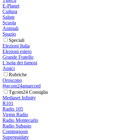
Tgtech
E-Planet
Cultura
Salute
Scuola
Animali
Spazio
Speciali
Elezioni Italia
Elezioni estero
Grande Fratello
L'isola dei famosi
Amici
Rubriche
Oroscopo
#tgcom24amarcord
Tgcom24 Consiglia
Mediaset Infinity
R101
Radio 105
Virgin Radio
Radio Montecarlo
Radio Subasio
Comingsoon
Superguidatv