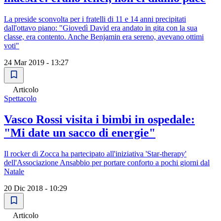
La preside sconvolta per i fratelli di 11 e 14 anni precipitati
dall'ottavo piano: "Giovedì David era andato in gita con la sua
classe, era contento. Anche Benjamin era sereno, avevano ottimi
voti"
24 Mar 2019 - 13:27
Articolo
Spettacolo
Vasco Rossi visita i bimbi in ospedale:
"Mi date un sacco di energie"
Il rocker di Zocca ha partecipato all'iniziativa 'Star-therapy'
dell'Associazione Ansabbio per portare conforto a pochi giorni dal
Natale
20 Dic 2018 - 10:29
Articolo