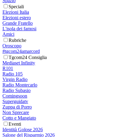
Spazio
Speciali
Elezioni Italia
Elezioni estero
Grande Fratello
L'isola dei famosi
Amici
Rubriche
Oroscopo
#tgcom24amarcord
Tgcom24 Consiglia
Mediaset Infinity
R101
Radio 105
Virgin Radio
Radio Montecarlo
Radio Subasio
Comingsoon
Superguidatv
Zuppa di Porro
Non Sprecare
Cotto e Mangiato
Eventi
Identità Golose 2026
Salone del Risparmio 2026