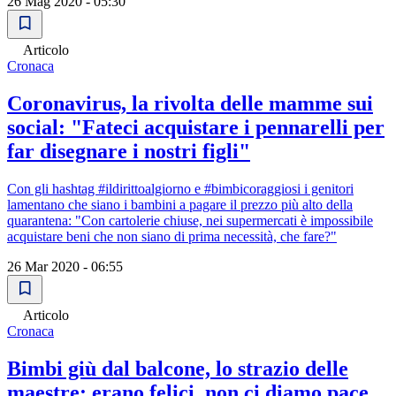
26 Mag 2020 - 05:30
Articolo
Cronaca
Coronavirus, la rivolta delle mamme sui
social: "Fateci acquistare i pennarelli per
far disegnare i nostri figli"
Con gli hashtag #ildirittoalgiorno e #bimbicoraggiosi i genitori
lamentano che siano i bambini a pagare il prezzo più alto della
quarantena: "Con cartolerie chiuse, nei supermercati è impossibile
acquistare beni che non siano di prima necessità, che fare?"
26 Mar 2020 - 06:55
Articolo
Cronaca
Bimbi giù dal balcone, lo strazio delle
maestre: erano felici, non ci diamo pace