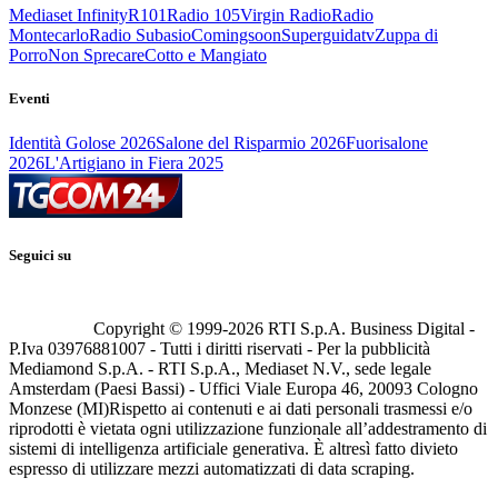
Mediaset Infinity
R101
Radio 105
Virgin Radio
Radio
Montecarlo
Radio Subasio
Comingsoon
Superguidatv
Zuppa di
Porro
Non Sprecare
Cotto e Mangiato
Eventi
Identità Golose 2026
Salone del Risparmio 2026
Fuorisalone
2026
L'Artigiano in Fiera 2025
Seguici su
Copyright © 1999-
2026
RTI S.p.A. Business Digital -
P.Iva 03976881007 - Tutti i diritti riservati - Per la pubblicità
Mediamond S.p.A. - RTI S.p.A., Mediaset N.V., sede legale
Amsterdam (Paesi Bassi) - Uffici Viale Europa 46, 20093 Cologno
Monzese (MI)
Rispetto ai contenuti e ai dati personali trasmessi e/o
riprodotti è vietata ogni utilizzazione funzionale all’addestramento di
sistemi di intelligenza artificiale generativa. È altresì fatto divieto
espresso di utilizzare mezzi automatizzati di data scraping.