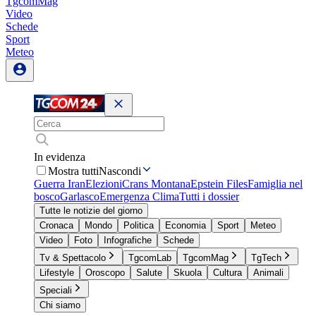
TgcomMag
Video
Schede
Sport
Meteo
In evidenza
Mostra tutti
Nascondi
Guerra Iran
Elezioni
Crans Montana
Epstein Files
Famiglia nel
bosco
Garlasco
Emergenza Clima
Tutti i dossier
Tutte le notizie del giorno
Cronaca
Mondo
Politica
Economia
Sport
Meteo
Video
Foto
Infografiche
Schede
Tv & Spettacolo
TgcomLab
TgcomMag
TgTech
Lifestyle
Oroscopo
Salute
Skuola
Cultura
Animali
Speciali
Chi siamo