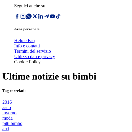
Seguici anche su
Area personale
Help e Faq
Info e contatti
Termini del servizio
Utilizzo dati e privacy
Cookie Policy
Ultime notizie su
bimbi
Tag correlati:
2016
asilo
inverno
moda
pitti bimbo
arci