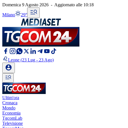
Domenica 9 Agosto 2026
-
Aggiornato alle
10:18
Milano
29°
Leone
(23 Lug - 23 Ago)
Ultim'ora
Cronaca
Mondo
Economia
TgcomLab
Televisione