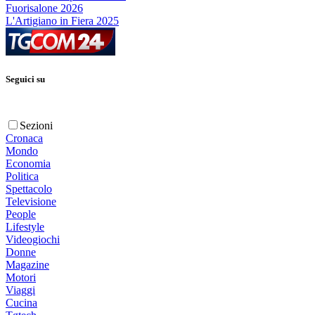
Fuorisalone 2026
L'Artigiano in Fiera 2025
Seguici su
Sezioni
Cronaca
Mondo
Economia
Politica
Spettacolo
Televisione
People
Lifestyle
Videogiochi
Donne
Magazine
Motori
Viaggi
Cucina