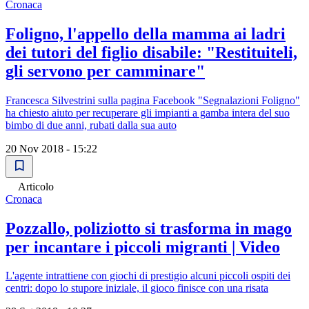
Cronaca
Foligno, l'appello della mamma ai ladri
dei tutori del figlio disabile: "Restituiteli,
gli servono per camminare"
Francesca Silvestrini sulla pagina Facebook "Segnalazioni Foligno"
ha chiesto aiuto per recuperare gli impianti a gamba intera del suo
bimbo di due anni, rubati dalla sua auto
20 Nov 2018 - 15:22
Articolo
Cronaca
Pozzallo, poliziotto si trasforma in mago
per incantare i piccoli migranti | Video
L'agente intrattiene con giochi di prestigio alcuni piccoli ospiti dei
centri: dopo lo stupore iniziale, il gioco finisce con una risata