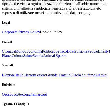
riprodotti è vietata ogni utilizzazione funzionale all’addestramento di
sistemi di intelligenza artificiale generativa. È altresì fatto divieto
espresso di utilizzare mezzi automatizzati di data scraping.
Legal
Corporate
Privacy Policy
Cookie Policy
Sezioni
Cronaca
Mondo
Economia
Politica
Spettacolo
Televisione
People
Lifestyl
Planet
Cultura
Salute
Scuola
Animali
Spazio
Speciali
Elezioni Italia
Elezioni estero
Grande Fratello
L'isola dei famosi
Amici
Rubriche
Oroscopo
#tgcom24amarcord
Tgcom24 Consiglia