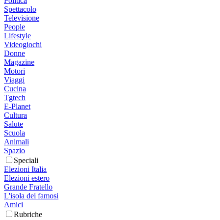
Politica
Spettacolo
Televisione
People
Lifestyle
Videogiochi
Donne
Magazine
Motori
Viaggi
Cucina
Tgtech
E-Planet
Cultura
Salute
Scuola
Animali
Spazio
Speciali
Elezioni Italia
Elezioni estero
Grande Fratello
L'isola dei famosi
Amici
Rubriche