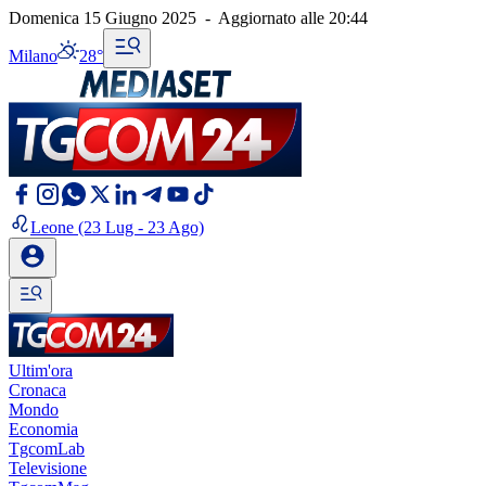
Domenica 15 Giugno 2025
-
Aggiornato alle
20:44
Milano
28°
Leone
(23 Lug - 23 Ago)
Ultim'ora
Cronaca
Mondo
Economia
TgcomLab
Televisione