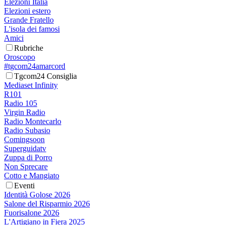
Elezioni Italia
Elezioni estero
Grande Fratello
L'isola dei famosi
Amici
Rubriche
Oroscopo
#tgcom24amarcord
Tgcom24 Consiglia
Mediaset Infinity
R101
Radio 105
Virgin Radio
Radio Montecarlo
Radio Subasio
Comingsoon
Superguidatv
Zuppa di Porro
Non Sprecare
Cotto e Mangiato
Eventi
Identità Golose 2026
Salone del Risparmio 2026
Fuorisalone 2026
L'Artigiano in Fiera 2025