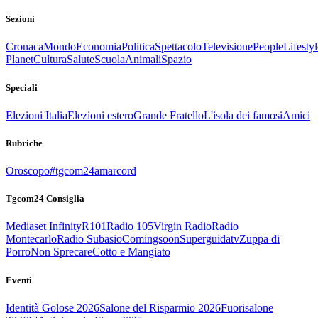
Sezioni
Cronaca
Mondo
Economia
Politica
Spettacolo
Televisione
People
Lifestyl
Planet
Cultura
Salute
Scuola
Animali
Spazio
Speciali
Elezioni Italia
Elezioni estero
Grande Fratello
L'isola dei famosi
Amici
Rubriche
Oroscopo
#tgcom24amarcord
Tgcom24 Consiglia
Mediaset Infinity
R101
Radio 105
Virgin Radio
Radio
Montecarlo
Radio Subasio
Comingsoon
Superguidatv
Zuppa di
Porro
Non Sprecare
Cotto e Mangiato
Eventi
Identità Golose 2026
Salone del Risparmio 2026
Fuorisalone