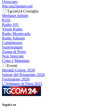
Oroscopo
#tgcom24amarcord
Tgcom24 Consiglia
Mediaset Infinity
R101
Radio 105
Virgin Radio
Radio Montecarlo
Radio Subasio
Comingsoon
Superguidatv
Zuppa di Porro
Non Sprecare
Cotto e Mangiato
Eventi
Identità Golose 2026
Salone del Risparmio 2026
Fuorisalone 2026
L'Artigiano in Fiera 2025
Seguici su