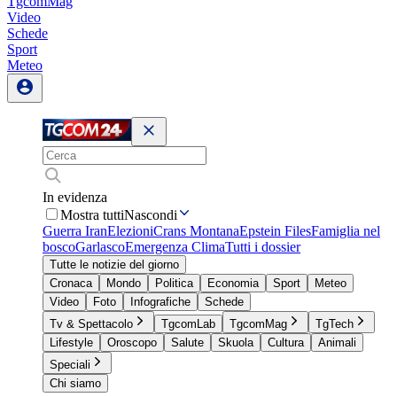
TgcomMag
Video
Schede
Sport
Meteo
In evidenza
Mostra tutti
Nascondi
Guerra Iran
Elezioni
Crans Montana
Epstein Files
Famiglia nel
bosco
Garlasco
Emergenza Clima
Tutti i dossier
Tutte le notizie del giorno
Cronaca
Mondo
Politica
Economia
Sport
Meteo
Video
Foto
Infografiche
Schede
Tv & Spettacolo
TgcomLab
TgcomMag
TgTech
Lifestyle
Oroscopo
Salute
Skuola
Cultura
Animali
Speciali
Chi siamo