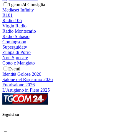
Tgcom24 Consiglia
Mediaset Infinity
R101
Radio 105
Virgin Radio
Radio Montecarlo
Radio Subasio
Comingsoon
Superguidatv
Zuppa di Porro
Non Sprecare
Cotto e Mangiato
Eventi
Identità Golose 2026
Salone del Risparmio 2026
Fuorisalone 2026
L'Artigiano in Fiera 2025
Seguici su