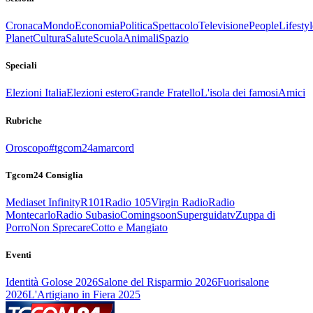
Cronaca
Mondo
Economia
Politica
Spettacolo
Televisione
People
Lifestyl
Planet
Cultura
Salute
Scuola
Animali
Spazio
Speciali
Elezioni Italia
Elezioni estero
Grande Fratello
L'isola dei famosi
Amici
Rubriche
Oroscopo
#tgcom24amarcord
Tgcom24 Consiglia
Mediaset Infinity
R101
Radio 105
Virgin Radio
Radio
Montecarlo
Radio Subasio
Comingsoon
Superguidatv
Zuppa di
Porro
Non Sprecare
Cotto e Mangiato
Eventi
Identità Golose 2026
Salone del Risparmio 2026
Fuorisalone
2026
L'Artigiano in Fiera 2025