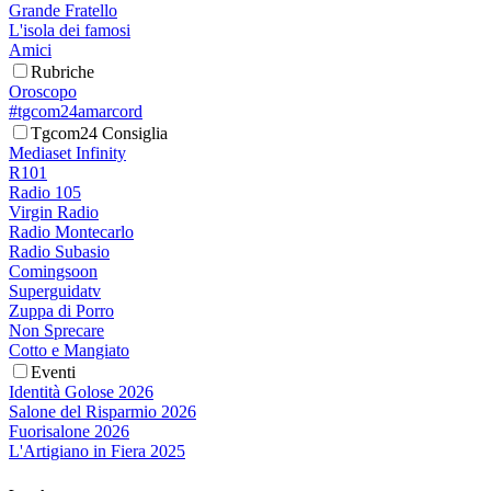
Grande Fratello
L'isola dei famosi
Amici
Rubriche
Oroscopo
#tgcom24amarcord
Tgcom24 Consiglia
Mediaset Infinity
R101
Radio 105
Virgin Radio
Radio Montecarlo
Radio Subasio
Comingsoon
Superguidatv
Zuppa di Porro
Non Sprecare
Cotto e Mangiato
Eventi
Identità Golose 2026
Salone del Risparmio 2026
Fuorisalone 2026
L'Artigiano in Fiera 2025