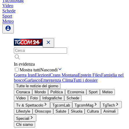
TgcomMag
Video
Schede
Sport
Meteo
In evidenza
Mostra tutti
Nascondi
Guerra Iran
Elezioni
Crans Montana
Epstein Files
Famiglia nel
bosco
Garlasco
Emergenza Clima
Tutti i dossier
Tutte le notizie del giorno
Cronaca
Mondo
Politica
Economia
Sport
Meteo
Video
Foto
Infografiche
Schede
Tv & Spettacolo
TgcomLab
TgcomMag
TgTech
Lifestyle
Oroscopo
Salute
Skuola
Cultura
Animali
Speciali
Chi siamo