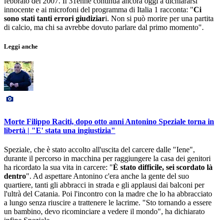
febbraio del 2007. Il 31enne continua ancora oggi a dichiararsi
innocente e ai microfoni del programma di Italia 1 racconta: "
Ci
sono stati tanti errori giudiziar
i. Non si può morire per una partita
di calcio, ma chi sa avrebbe dovuto parlare dal primo momento".
Leggi anche
Morte Filippo Raciti, dopo otto anni Antonino Speziale torna in
libertà | "E' stata una ingiustizia"
Speziale, che è stato accolto all'uscita del carcere dalle "Iene",
durante il percorso in macchina per raggiungere la casa dei genitori
ha ricordato la sua vita in carcere: "
È stato difficile, sei scordato là
dentro
". Ad aspettare Antonino c'era anche la gente del suo
quartiere, tanti gli abbracci in strada e gli applausi dai balconi per
l'ultrà del Catania. Poi l'incontro con la madre che lo ha abbracciato
a lungo senza riuscire a trattenere le lacrime. "Sto tornando a essere
un bambino, devo ricominciare a vedere il mondo", ha dichiarato