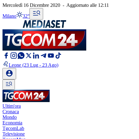
Mercoledì 16 Dicembre 2020
-
Aggiornato alle
12:11
Milano
32°
Leone
(23 Lug - 23 Ago)
Ultim'ora
Cronaca
Mondo
Economia
TgcomLab
Televisione