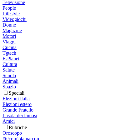
Televisione
People
Lifestyle
Videogiochi
Donne
Magazine
Motori
Viaggi
Cucina
Tgtech
E-Planet
Cultura
Salute
Scuola
Animali
Spazio
Speciali
Elezioni Italia
Elezioni estero
Grande Fratello
L'isola dei famosi
Amici
Rubriche
Oroscopo
#tgcom24amarcord