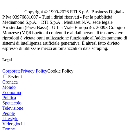
Copyright © 1999-
2026
RTI S.p.A. Business Digital -
P.Iva 03976881007 - Tutti i diritti riservati - Per la pubblicità
Mediamond S.p.A. - RTI S.p.A., Mediaset N.V., sede legale
Amsterdam (Paesi Bassi) - Uffici Viale Europa 46, 20093 Cologno
Monzese (MI)
Rispetto ai contenuti e ai dati personali trasmessi e/o
riprodotti è vietata ogni utilizzazione funzionale all’addestramento di
sistemi di intelligenza artificiale generativa. È altresì fatto divieto
espresso di utilizzare mezzi automatizzati di data scraping.
Legal
Corporate
Privacy Policy
Cookie Policy
Sezioni
Cronaca
Mondo
Economia
Politica
Spettacolo
Televisione
People
Lifestyle
Videogiochi
Donne