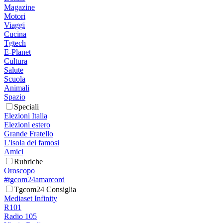
Magazine
Motori
Viaggi
Cucina
Tgtech
E-Planet
Cultura
Salute
Scuola
Animali
Spazio
Speciali
Elezioni Italia
Elezioni estero
Grande Fratello
L'isola dei famosi
Amici
Rubriche
Oroscopo
#tgcom24amarcord
Tgcom24 Consiglia
Mediaset Infinity
R101
Radio 105