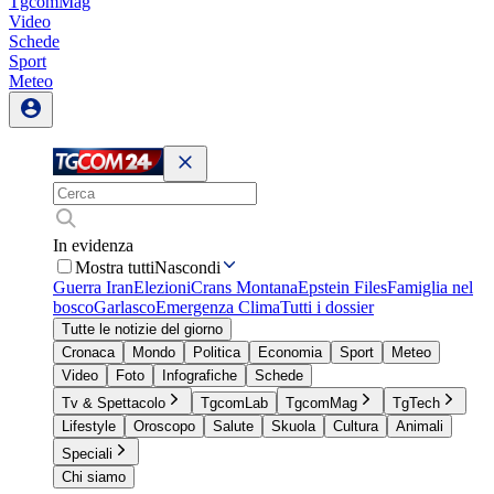
TgcomMag
Video
Schede
Sport
Meteo
In evidenza
Mostra tutti
Nascondi
Guerra Iran
Elezioni
Crans Montana
Epstein Files
Famiglia nel
bosco
Garlasco
Emergenza Clima
Tutti i dossier
Tutte le notizie del giorno
Cronaca
Mondo
Politica
Economia
Sport
Meteo
Video
Foto
Infografiche
Schede
Tv & Spettacolo
TgcomLab
TgcomMag
TgTech
Lifestyle
Oroscopo
Salute
Skuola
Cultura
Animali
Speciali
Chi siamo