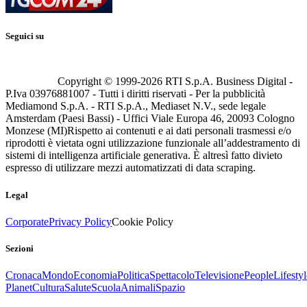
Seguici su
Copyright © 1999-
2026
RTI S.p.A. Business Digital -
P.Iva 03976881007 - Tutti i diritti riservati - Per la pubblicità
Mediamond S.p.A. - RTI S.p.A., Mediaset N.V., sede legale
Amsterdam (Paesi Bassi) - Uffici Viale Europa 46, 20093 Cologno
Monzese (MI)
Rispetto ai contenuti e ai dati personali trasmessi e/o
riprodotti è vietata ogni utilizzazione funzionale all’addestramento di
sistemi di intelligenza artificiale generativa. È altresì fatto divieto
espresso di utilizzare mezzi automatizzati di data scraping.
Legal
Corporate
Privacy Policy
Cookie Policy
Sezioni
Cronaca
Mondo
Economia
Politica
Spettacolo
Televisione
People
Lifestyl
Planet
Cultura
Salute
Scuola
Animali
Spazio