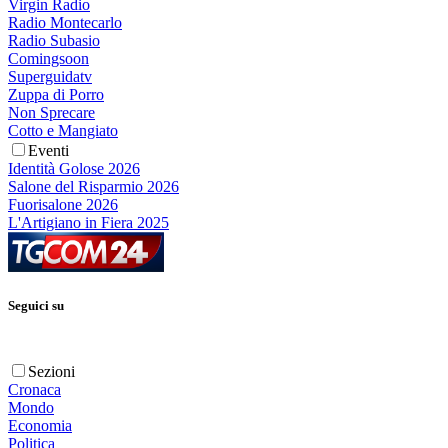
Virgin Radio
Radio Montecarlo
Radio Subasio
Comingsoon
Superguidatv
Zuppa di Porro
Non Sprecare
Cotto e Mangiato
Eventi
Identità Golose 2026
Salone del Risparmio 2026
Fuorisalone 2026
L'Artigiano in Fiera 2025
Seguici su
Sezioni
Cronaca
Mondo
Economia
Politica