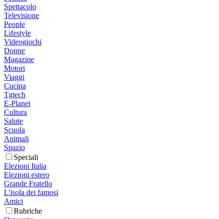
Spettacolo
Televisione
People
Lifestyle
Videogiochi
Donne
Magazine
Motori
Viaggi
Cucina
Tgtech
E-Planet
Cultura
Salute
Scuola
Animali
Spazio
Speciali
Elezioni Italia
Elezioni estero
Grande Fratello
L'isola dei famosi
Amici
Rubriche