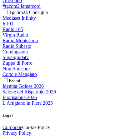
Oroscopo
#tgcom24amarcord
Tgcom24 Consiglia
Mediaset Infinity
R101
Radio 105
Virgin Radio
Radio Montecarlo
Radio Subasio
Comingsoon
Superguidatv
Zuppa di Porro
Non Sprecare
Cotto e Mangiato
Eventi
Identità Golose 2026
Salone del Risparmio 2026
Fuorisalone 2026
L'Artigiano in Fiera 2025
Legal
Corporate
Cookie Policy
Privacy Policy