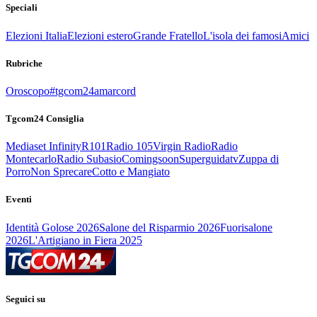
Speciali
Elezioni Italia
Elezioni estero
Grande Fratello
L'isola dei famosi
Amici
Rubriche
Oroscopo
#tgcom24amarcord
Tgcom24 Consiglia
Mediaset Infinity
R101
Radio 105
Virgin Radio
Radio
Montecarlo
Radio Subasio
Comingsoon
Superguidatv
Zuppa di
Porro
Non Sprecare
Cotto e Mangiato
Eventi
Identità Golose 2026
Salone del Risparmio 2026
Fuorisalone
2026
L'Artigiano in Fiera 2025
Seguici su