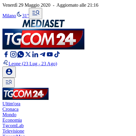
Venerdì 29 Maggio 2020
-
Aggiornato alle
21:16
Milano
31°
Leone
(23 Lug - 23 Ago)
Ultim'ora
Cronaca
Mondo
Economia
TgcomLab
Televisione