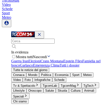
TgcomMag
Video
Schede
Sport
Meteo
In evidenza
Mostra tutti
Nascondi
Guerra Iran
Elezioni
Crans Montana
Epstein Files
Famiglia nel
bosco
Garlasco
Emergenza Clima
Tutti i dossier
Tutte le notizie del giorno
Cronaca
Mondo
Politica
Economia
Sport
Meteo
Video
Foto
Infografiche
Schede
Tv & Spettacolo
TgcomLab
TgcomMag
TgTech
Lifestyle
Oroscopo
Salute
Skuola
Cultura
Animali
Speciali
Chi siamo