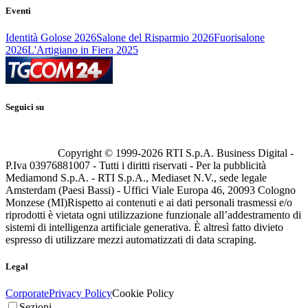
Eventi
Identità Golose 2026
Salone del Risparmio 2026
Fuorisalone
2026
L'Artigiano in Fiera 2025
Seguici su
Copyright © 1999-
2026
RTI S.p.A. Business Digital -
P.Iva 03976881007 - Tutti i diritti riservati - Per la pubblicità
Mediamond S.p.A. - RTI S.p.A., Mediaset N.V., sede legale
Amsterdam (Paesi Bassi) - Uffici Viale Europa 46, 20093 Cologno
Monzese (MI)
Rispetto ai contenuti e ai dati personali trasmessi e/o
riprodotti è vietata ogni utilizzazione funzionale all’addestramento di
sistemi di intelligenza artificiale generativa. È altresì fatto divieto
espresso di utilizzare mezzi automatizzati di data scraping.
Legal
Corporate
Privacy Policy
Cookie Policy
Sezioni