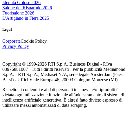
Identità Golose 2026
Salone del Risparmio 2026
Fuorisalone 2026
L'Artigiano in Fiera 2025
Legal
Corporate
Cookie Policy
Privacy Policy
Copyright © 1999-
2026
RTI S.p.A. Business Digital - P.Iva
03976881007 - Tutti i diritti riservati - Per la pubblicità Mediamond
S.p.A. - RTI S.p.A., Mediaset N.V., sede legale Amsterdam (Paesi
Bassi) - Uffici Viale Europa 46, 20093 Cologno Monzese (MI)
Rispetto ai contenuti e ai dati personali trasmessi e/o riprodotti è
vietata ogni utilizzazione funzionale all’addestramento di sistemi di
intelligenza artificiale generativa. È altresì fatto divieto espresso di
utilizzare mezzi automatizzati di data scraping.