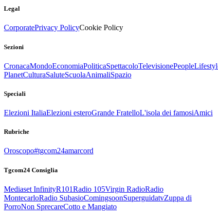
Legal
Corporate
Privacy Policy
Cookie Policy
Sezioni
Cronaca
Mondo
Economia
Politica
Spettacolo
Televisione
People
Lifestyl
Planet
Cultura
Salute
Scuola
Animali
Spazio
Speciali
Elezioni Italia
Elezioni estero
Grande Fratello
L'isola dei famosi
Amici
Rubriche
Oroscopo
#tgcom24amarcord
Tgcom24 Consiglia
Mediaset Infinity
R101
Radio 105
Virgin Radio
Radio
Montecarlo
Radio Subasio
Comingsoon
Superguidatv
Zuppa di
Porro
Non Sprecare
Cotto e Mangiato