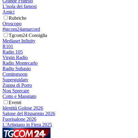
Grande Fratello
L'isola dei famosi
Amici
Rubriche
Oroscopo
#tgcom24amarcord
Tgcom24 Consiglia
Mediaset Infinity
R101
Radio 105
Virgin Radio
Radio Montecarlo
Radio Subasio
Comingsoon
Superguidatv
Zuppa di Porro
Non Sprecare
Cotto e Mangiato
Eventi
Identità Golose 2026
Salone del Risparmio 2026
Fuorisalone 2026
L'Artigiano in Fiera 2025