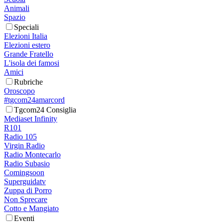
Animali
Spazio
Speciali
Elezioni Italia
Elezioni estero
Grande Fratello
L'isola dei famosi
Amici
Rubriche
Oroscopo
#tgcom24amarcord
Tgcom24 Consiglia
Mediaset Infinity
R101
Radio 105
Virgin Radio
Radio Montecarlo
Radio Subasio
Comingsoon
Superguidatv
Zuppa di Porro
Non Sprecare
Cotto e Mangiato
Eventi