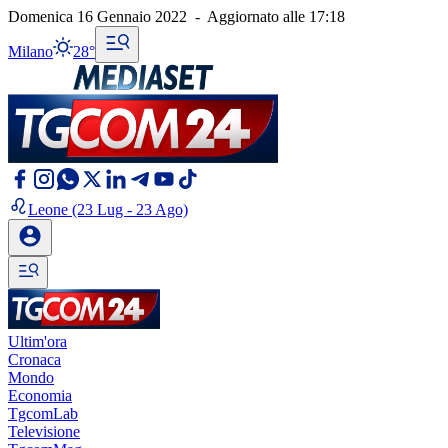
Domenica 16 Gennaio 2022
-
Aggiornato alle
17:18
Milano
28°
Leone
(23 Lug - 23 Ago)
Ultim'ora
Cronaca
Mondo
Economia
TgcomLab
Televisione