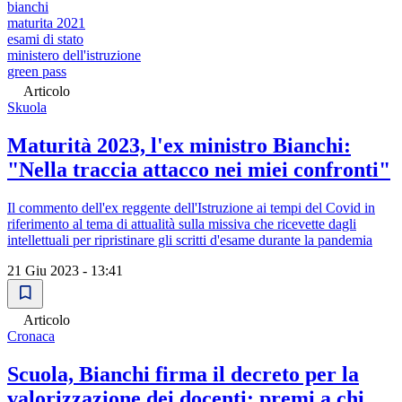
bianchi
maturita 2021
esami di stato
ministero dell'istruzione
green pass
Articolo
Skuola
Maturità 2023, l'ex ministro Bianchi:
"Nella traccia attacco nei miei confronti"
Il commento dell'ex reggente dell'Istruzione ai tempi del Covid in
riferimento al tema di attualità sulla missiva che ricevette dagli
intellettuali per ripristinare gli scritti d'esame durante la pandemia
21 Giu 2023 - 13:41
Articolo
Cronaca
Scuola, Bianchi firma il decreto per la
valorizzazione dei docenti: premi a chi