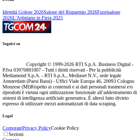
Identità Golose 2026
Salone del Risparmio 2026
Fuorisalone
2026
L'Artigiano in Fiera 2025
Seguici su
Copyright © 1999-
2026
RTI S.p.A. Business Digital -
P.Iva 03976881007 - Tutti i diritti riservati - Per la pubblicità
Mediamond S.p.A. - RTI S.p.A., Mediaset N.V., sede legale
Amsterdam (Paesi Bassi) - Uffici Viale Europa 46, 20093 Cologno
Monzese (MI)
Rispetto ai contenuti e ai dati personali trasmessi e/o
riprodotti è vietata ogni utilizzazione funzionale all’addestramento di
sistemi di intelligenza artificiale generativa. È altresì fatto divieto
espresso di utilizzare mezzi automatizzati di data scraping.
Legal
Corporate
Privacy Policy
Cookie Policy
Sezioni
Cronaca