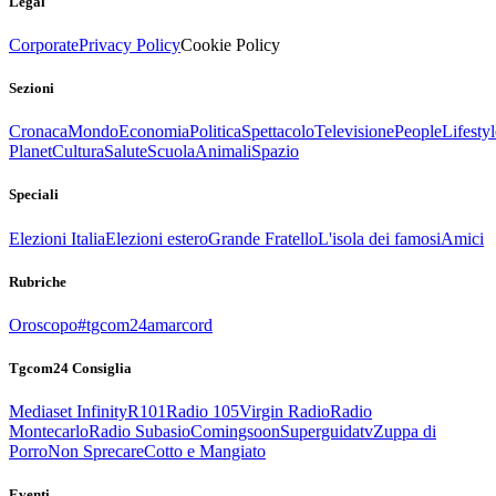
Legal
Corporate
Privacy Policy
Cookie Policy
Sezioni
Cronaca
Mondo
Economia
Politica
Spettacolo
Televisione
People
Lifestyl
Planet
Cultura
Salute
Scuola
Animali
Spazio
Speciali
Elezioni Italia
Elezioni estero
Grande Fratello
L'isola dei famosi
Amici
Rubriche
Oroscopo
#tgcom24amarcord
Tgcom24 Consiglia
Mediaset Infinity
R101
Radio 105
Virgin Radio
Radio
Montecarlo
Radio Subasio
Comingsoon
Superguidatv
Zuppa di
Porro
Non Sprecare
Cotto e Mangiato
Eventi