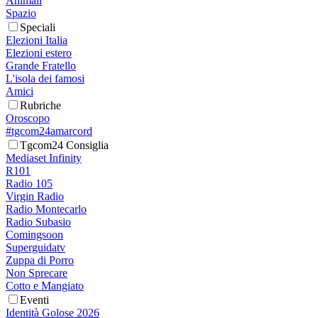
Animali
Spazio
Speciali
Elezioni Italia
Elezioni estero
Grande Fratello
L'isola dei famosi
Amici
Rubriche
Oroscopo
#tgcom24amarcord
Tgcom24 Consiglia
Mediaset Infinity
R101
Radio 105
Virgin Radio
Radio Montecarlo
Radio Subasio
Comingsoon
Superguidatv
Zuppa di Porro
Non Sprecare
Cotto e Mangiato
Eventi
Identità Golose 2026