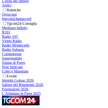
L'isola dei famosi
Amici
Rubriche
Oroscopo
#tgcom24amarcord
Tgcom24 Consiglia
Mediaset Infinity
R101
Radio 105
Virgin Radio
Radio Montecarlo
Radio Subasio
Comingsoon
Superguidatv
Zuppa di Porro
Non Sprecare
Cotto e Mangiato
Eventi
Identità Golose 2026
Salone del Risparmio 2026
Fuorisalone 2026
L'Artigiano in Fiera 2025