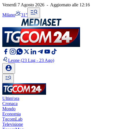
Venerdì 7 Agosto 2026
-
Aggiornato alle
12:16
Milano
31°
Leone
(23 Lug - 23 Ago)
Ultim'ora
Cronaca
Mondo
Economia
TgcomLab
Televisione