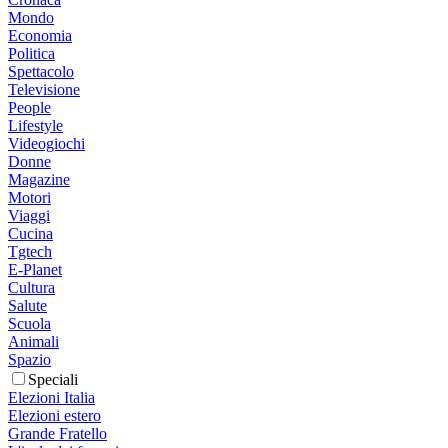
Mondo
Economia
Politica
Spettacolo
Televisione
People
Lifestyle
Videogiochi
Donne
Magazine
Motori
Viaggi
Cucina
Tgtech
E-Planet
Cultura
Salute
Scuola
Animali
Spazio
Speciali
Elezioni Italia
Elezioni estero
Grande Fratello