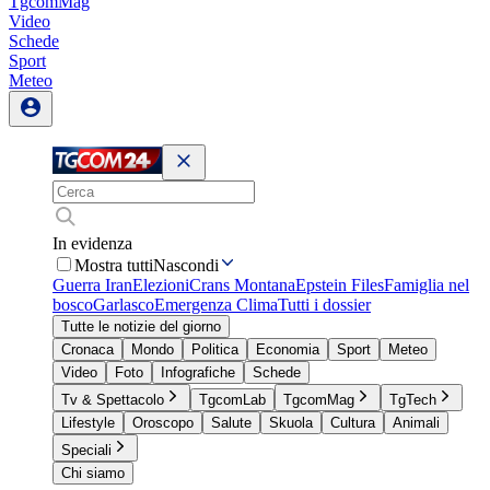
TgcomMag
Video
Schede
Sport
Meteo
In evidenza
Mostra tutti
Nascondi
Guerra Iran
Elezioni
Crans Montana
Epstein Files
Famiglia nel
bosco
Garlasco
Emergenza Clima
Tutti i dossier
Tutte le notizie del giorno
Cronaca
Mondo
Politica
Economia
Sport
Meteo
Video
Foto
Infografiche
Schede
Tv & Spettacolo
TgcomLab
TgcomMag
TgTech
Lifestyle
Oroscopo
Salute
Skuola
Cultura
Animali
Speciali
Chi siamo