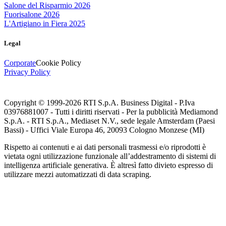
Salone del Risparmio 2026
Fuorisalone 2026
L'Artigiano in Fiera 2025
Legal
Corporate
Cookie Policy
Privacy Policy
Copyright © 1999-
2026
RTI S.p.A. Business Digital - P.Iva
03976881007 - Tutti i diritti riservati - Per la pubblicità Mediamond
S.p.A. - RTI S.p.A., Mediaset N.V., sede legale Amsterdam (Paesi
Bassi) - Uffici Viale Europa 46, 20093 Cologno Monzese (MI)
Rispetto ai contenuti e ai dati personali trasmessi e/o riprodotti è
vietata ogni utilizzazione funzionale all’addestramento di sistemi di
intelligenza artificiale generativa. È altresì fatto divieto espresso di
utilizzare mezzi automatizzati di data scraping.