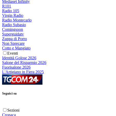
Mediaset Infinity
R101
Radio 105
Virgin Radio
Radio Montecarlo
Radio Subasio
Comingsoon
Superguidatv
Zuppa di Porro
Non Sprecare
Cotto e Mangiato
Eventi
Identità Golose 2026
Salone del Risparmio 2026
Fuorisalone 2026
L'Artigiano in Fiera 2025
Seguici su
Sezioni
Cronaca