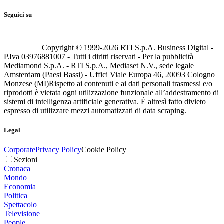
Seguici su
Copyright © 1999-
2026
RTI S.p.A. Business Digital -
P.Iva 03976881007 - Tutti i diritti riservati - Per la pubblicità
Mediamond S.p.A. - RTI S.p.A., Mediaset N.V., sede legale
Amsterdam (Paesi Bassi) - Uffici Viale Europa 46, 20093 Cologno
Monzese (MI)
Rispetto ai contenuti e ai dati personali trasmessi e/o
riprodotti è vietata ogni utilizzazione funzionale all’addestramento di
sistemi di intelligenza artificiale generativa. È altresì fatto divieto
espresso di utilizzare mezzi automatizzati di data scraping.
Legal
Corporate
Privacy Policy
Cookie Policy
Sezioni
Cronaca
Mondo
Economia
Politica
Spettacolo
Televisione
People