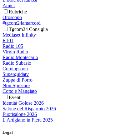
Amici
Rubriche
Oroscopo
#tgcom24amarcord
Tgcom24 Consiglia
Mediaset Infinity
R101
Radio 105
Virgin Radio
Radio Montecarlo
Radio Subasio
Comingsoon
Superguidatv
Zuppa di Porro
Non Sprecare
Cotto e Mangiato
Eventi
Identità Golose 2026
Salone del Risparmio 2026
Fuorisalone 2026
L'Artigiano in Fiera 2025
Legal