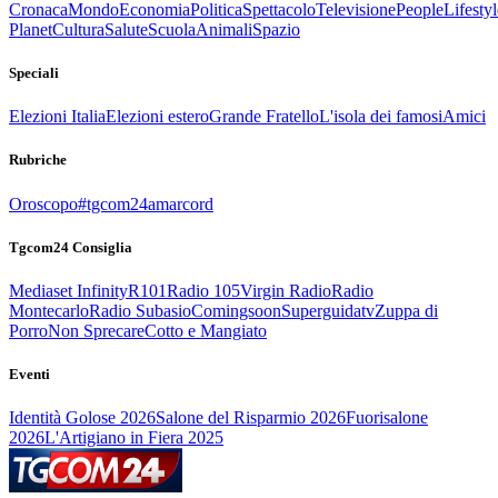
Cronaca
Mondo
Economia
Politica
Spettacolo
Televisione
People
Lifestyl
Planet
Cultura
Salute
Scuola
Animali
Spazio
Speciali
Elezioni Italia
Elezioni estero
Grande Fratello
L'isola dei famosi
Amici
Rubriche
Oroscopo
#tgcom24amarcord
Tgcom24 Consiglia
Mediaset Infinity
R101
Radio 105
Virgin Radio
Radio
Montecarlo
Radio Subasio
Comingsoon
Superguidatv
Zuppa di
Porro
Non Sprecare
Cotto e Mangiato
Eventi
Identità Golose 2026
Salone del Risparmio 2026
Fuorisalone
2026
L'Artigiano in Fiera 2025