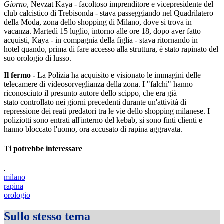
Giorno
, Nevzat Kaya - facoltoso imprenditore e vicepresidente del
club calcistico di Trebisonda - stava passeggiando nel Quadrilatero
della Moda, zona dello shopping di Milano, dove si trova in
vacanza. Martedì 15 luglio, intorno alle ore 18, dopo aver fatto
acquisti, Kaya - in compagnia della figlia - stava ritornando in
hotel quando, prima di fare accesso alla struttura, è stato rapinato del
suo orologio di lusso.
Il fermo -
La Polizia ha acquisito e visionato le immagini delle
telecamere di videosorveglianza della zona. I "falchi" hanno
riconosciuto il presunto autore dello scippo, che era già
stato controllato nei giorni precedenti durante un'attività di
repressione dei reati predatori tra le vie dello shopping milanese. I
poliziotti sono entrati all'interno del kebab, si sono finti clienti e
hanno bloccato l'uomo, ora accusato di rapina aggravata.
Ti potrebbe interessare
milano
rapina
orologio
Sullo stesso tema