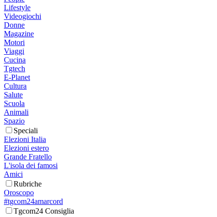
Lifestyle
Videogiochi
Donne
Magazine
Motori
Viaggi
Cucina
Tgtech
E-Planet
Cultura
Salute
Scuola
Animali
Spazio
Speciali
Elezioni Italia
Elezioni estero
Grande Fratello
L'isola dei famosi
Amici
Rubriche
Oroscopo
#tgcom24amarcord
Tgcom24 Consiglia