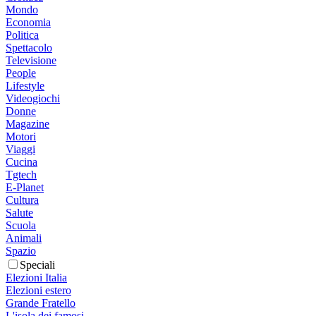
Mondo
Economia
Politica
Spettacolo
Televisione
People
Lifestyle
Videogiochi
Donne
Magazine
Motori
Viaggi
Cucina
Tgtech
E-Planet
Cultura
Salute
Scuola
Animali
Spazio
Speciali
Elezioni Italia
Elezioni estero
Grande Fratello
L'isola dei famosi