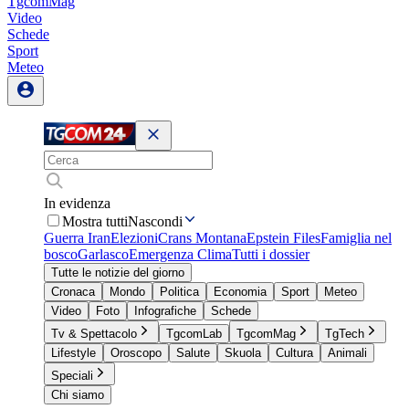
TgcomMag
Video
Schede
Sport
Meteo
In evidenza
Mostra tutti
Nascondi
Guerra Iran
Elezioni
Crans Montana
Epstein Files
Famiglia nel
bosco
Garlasco
Emergenza Clima
Tutti i dossier
Tutte le notizie del giorno
Cronaca
Mondo
Politica
Economia
Sport
Meteo
Video
Foto
Infografiche
Schede
Tv & Spettacolo
TgcomLab
TgcomMag
TgTech
Lifestyle
Oroscopo
Salute
Skuola
Cultura
Animali
Speciali
Chi siamo