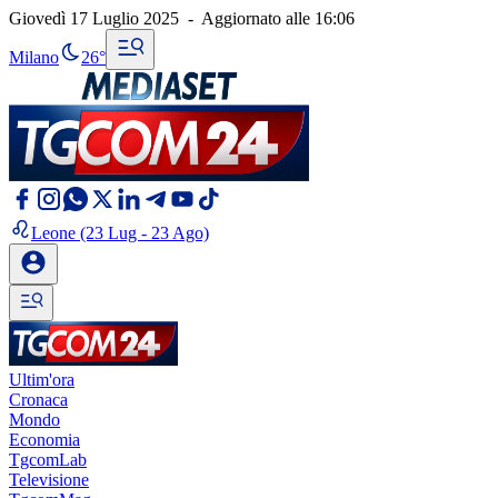
Giovedì 17 Luglio 2025
-
Aggiornato alle
16:06
Milano
26°
Leone
(23 Lug - 23 Ago)
Ultim'ora
Cronaca
Mondo
Economia
TgcomLab
Televisione