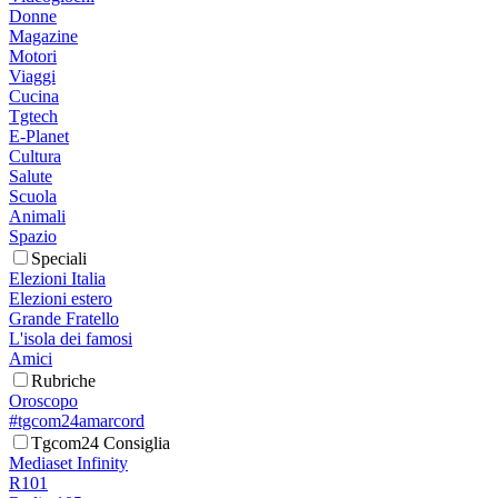
Donne
Magazine
Motori
Viaggi
Cucina
Tgtech
E-Planet
Cultura
Salute
Scuola
Animali
Spazio
Speciali
Elezioni Italia
Elezioni estero
Grande Fratello
L'isola dei famosi
Amici
Rubriche
Oroscopo
#tgcom24amarcord
Tgcom24 Consiglia
Mediaset Infinity
R101