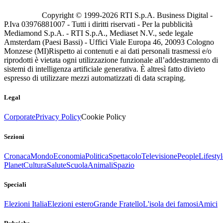
Copyright © 1999-
2026
RTI S.p.A. Business Digital -
P.Iva 03976881007 - Tutti i diritti riservati - Per la pubblicità
Mediamond S.p.A. - RTI S.p.A., Mediaset N.V., sede legale
Amsterdam (Paesi Bassi) - Uffici Viale Europa 46, 20093 Cologno
Monzese (MI)
Rispetto ai contenuti e ai dati personali trasmessi e/o
riprodotti è vietata ogni utilizzazione funzionale all’addestramento di
sistemi di intelligenza artificiale generativa. È altresì fatto divieto
espresso di utilizzare mezzi automatizzati di data scraping.
Legal
Corporate
Privacy Policy
Cookie Policy
Sezioni
Cronaca
Mondo
Economia
Politica
Spettacolo
Televisione
People
Lifestyl
Planet
Cultura
Salute
Scuola
Animali
Spazio
Speciali
Elezioni Italia
Elezioni estero
Grande Fratello
L'isola dei famosi
Amici