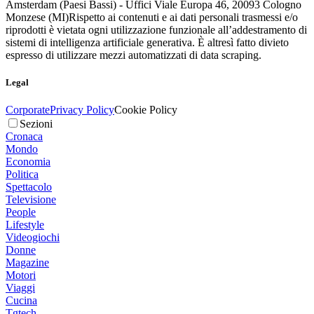
Amsterdam (Paesi Bassi) - Uffici Viale Europa 46, 20093 Cologno
Monzese (MI)
Rispetto ai contenuti e ai dati personali trasmessi e/o
riprodotti è vietata ogni utilizzazione funzionale all’addestramento di
sistemi di intelligenza artificiale generativa. È altresì fatto divieto
espresso di utilizzare mezzi automatizzati di data scraping.
Legal
Corporate
Privacy Policy
Cookie Policy
Sezioni
Cronaca
Mondo
Economia
Politica
Spettacolo
Televisione
People
Lifestyle
Videogiochi
Donne
Magazine
Motori
Viaggi
Cucina
Tgtech