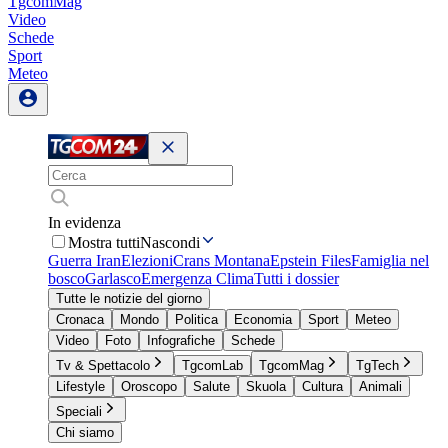
TgcomMag
Video
Schede
Sport
Meteo
In evidenza
Mostra tutti
Nascondi
Guerra Iran
Elezioni
Crans Montana
Epstein Files
Famiglia nel
bosco
Garlasco
Emergenza Clima
Tutti i dossier
Tutte le notizie del giorno
Cronaca
Mondo
Politica
Economia
Sport
Meteo
Video
Foto
Infografiche
Schede
Tv & Spettacolo
TgcomLab
TgcomMag
TgTech
Lifestyle
Oroscopo
Salute
Skuola
Cultura
Animali
Speciali
Chi siamo