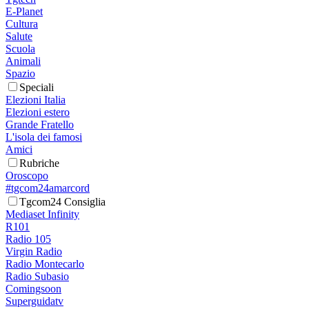
E-Planet
Cultura
Salute
Scuola
Animali
Spazio
Speciali
Elezioni Italia
Elezioni estero
Grande Fratello
L'isola dei famosi
Amici
Rubriche
Oroscopo
#tgcom24amarcord
Tgcom24 Consiglia
Mediaset Infinity
R101
Radio 105
Virgin Radio
Radio Montecarlo
Radio Subasio
Comingsoon
Superguidatv