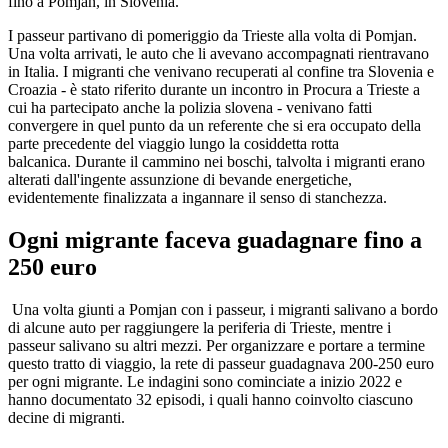
fino a Pomjan, in Slovenia.
I passeur partivano di pomeriggio da Trieste alla volta di Pomjan.
Una volta arrivati, le auto che li avevano accompagnati rientravano
in Italia. I migranti che venivano recuperati al confine tra Slovenia e
Croazia - è stato riferito durante un incontro in Procura a Trieste a
cui ha partecipato anche la polizia slovena - venivano fatti
convergere in quel punto da un referente che si era occupato della
parte precedente del viaggio lungo la cosiddetta rotta
balcanica. Durante il cammino nei boschi, talvolta i migranti erano
alterati dall'ingente assunzione di bevande energetiche,
evidentemente finalizzata a ingannare il senso di stanchezza.
Ogni migrante faceva guadagnare fino a
250 euro
Una volta giunti a Pomjan con i passeur, i migranti salivano a bordo
di alcune auto per raggiungere la periferia di Trieste, mentre i
passeur salivano su altri mezzi. Per organizzare e portare a termine
questo tratto di viaggio, la rete di passeur guadagnava 200-250 euro
per ogni migrante. Le indagini sono cominciate a inizio 2022 e
hanno documentato 32 episodi, i quali hanno coinvolto ciascuno
decine di migranti.