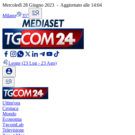
Mercoledì 28 Giugno 2023
-
Aggiornato alle
14:04
Milano
35°
Leone
(23 Lug - 23 Ago)
Ultim'ora
Cronaca
Mondo
Economia
TgcomLab
Televisione