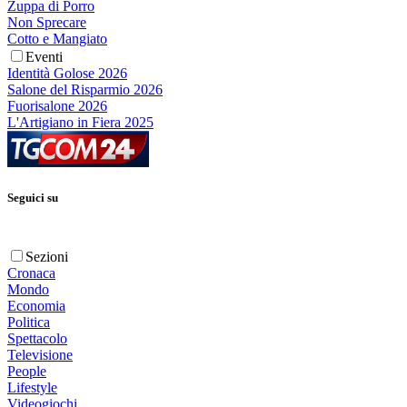
Zuppa di Porro
Non Sprecare
Cotto e Mangiato
Eventi
Identità Golose 2026
Salone del Risparmio 2026
Fuorisalone 2026
L'Artigiano in Fiera 2025
Seguici su
Sezioni
Cronaca
Mondo
Economia
Politica
Spettacolo
Televisione
People
Lifestyle
Videogiochi