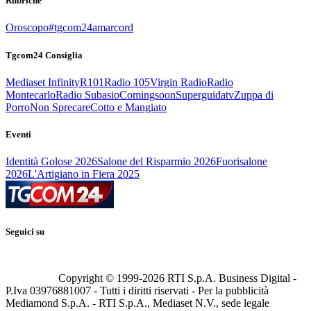
Rubriche
Oroscopo
#tgcom24amarcord
Tgcom24 Consiglia
Mediaset Infinity
R101
Radio 105
Virgin Radio
Radio
Montecarlo
Radio Subasio
Comingsoon
Superguidatv
Zuppa di
Porro
Non Sprecare
Cotto e Mangiato
Eventi
Identità Golose 2026
Salone del Risparmio 2026
Fuorisalone
2026
L'Artigiano in Fiera 2025
Seguici su
Copyright © 1999-
2026
RTI S.p.A. Business Digital -
P.Iva 03976881007 - Tutti i diritti riservati - Per la pubblicità
Mediamond S.p.A. - RTI S.p.A., Mediaset N.V., sede legale