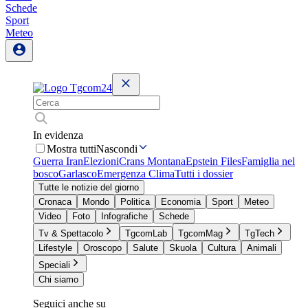
Schede
Sport
Meteo
In evidenza
Mostra tutti
Nascondi
Guerra Iran
Elezioni
Crans Montana
Epstein Files
Famiglia nel
bosco
Garlasco
Emergenza Clima
Tutti i dossier
Tutte le notizie del giorno
Cronaca
Mondo
Politica
Economia
Sport
Meteo
Video
Foto
Infografiche
Schede
Tv & Spettacolo
TgcomLab
TgcomMag
TgTech
Lifestyle
Oroscopo
Salute
Skuola
Cultura
Animali
Speciali
Chi siamo
Seguici anche su