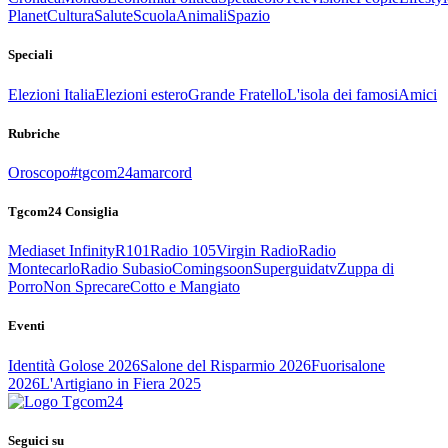
Planet
Cultura
Salute
Scuola
Animali
Spazio
Speciali
Elezioni Italia
Elezioni estero
Grande Fratello
L'isola dei famosi
Amici
Rubriche
Oroscopo
#tgcom24amarcord
Tgcom24 Consiglia
Mediaset Infinity
R101
Radio 105
Virgin Radio
Radio
Montecarlo
Radio Subasio
Comingsoon
Superguidatv
Zuppa di
Porro
Non Sprecare
Cotto e Mangiato
Eventi
Identità Golose 2026
Salone del Risparmio 2026
Fuorisalone
2026
L'Artigiano in Fiera 2025
Seguici su