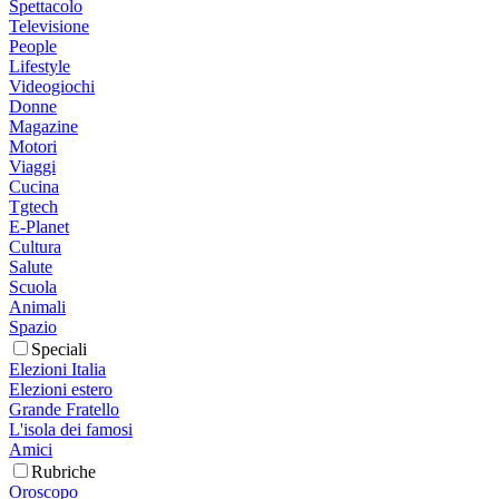
Spettacolo
Televisione
People
Lifestyle
Videogiochi
Donne
Magazine
Motori
Viaggi
Cucina
Tgtech
E-Planet
Cultura
Salute
Scuola
Animali
Spazio
Speciali
Elezioni Italia
Elezioni estero
Grande Fratello
L'isola dei famosi
Amici
Rubriche
Oroscopo