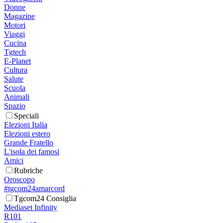
Donne
Magazine
Motori
Viaggi
Cucina
Tgtech
E-Planet
Cultura
Salute
Scuola
Animali
Spazio
Speciali
Elezioni Italia
Elezioni estero
Grande Fratello
L'isola dei famosi
Amici
Rubriche
Oroscopo
#tgcom24amarcord
Tgcom24 Consiglia
Mediaset Infinity
R101