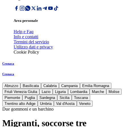
Area personale
Help e Faq
Info e contatti
Termini del servizio
Utilizzo dati e privacy
Cookie Policy
Cronaca
Cronaca
Abruzzo
Basilicata
Calabria
Campania
Emilia Romagna
Friuli Venezia Giulia
Lazio
Liguria
Lombardia
Marche
Molise
Piemonte
Puglia
Sardegna
Sicilia
Toscana
Trentino alto Adige
Umbria
Val d'Aosta
Veneto
Due gommoni e un barchino
Migranti, soccorse tre