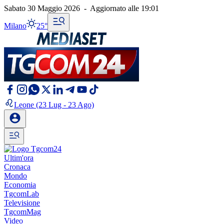
Sabato 30 Maggio 2026
-
Aggiornato alle
19:01
Milano
25°
Leone
(23 Lug - 23 Ago)
Ultim'ora
Cronaca
Mondo
Economia
TgcomLab
Televisione
TgcomMag
Video