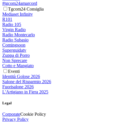
#tgcom24amarcord
Tgcom24 Consiglia
Mediaset Infinity
R101
Radio 105
Virgin Radio
Radio Montecarlo
Radio Subasio
Comingsoon
Superguidatv
Zuppa di Porro
Non Sprecare
Cotto e Mangiato
Eventi
Identità Golose 2026
Salone del Risparmio 2026
Fuorisalone 2026
L'Artigiano in Fiera 2025
Legal
Corporate
Cookie Policy
Privacy Policy