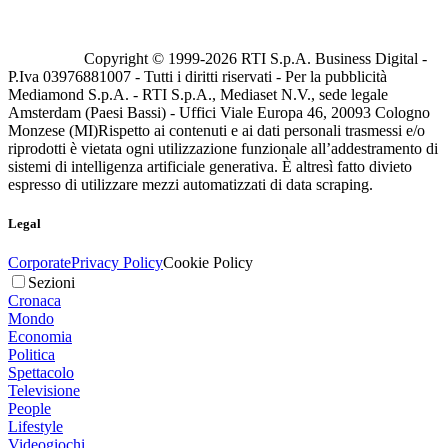
Copyright © 1999-
2026
RTI S.p.A. Business Digital -
P.Iva 03976881007 - Tutti i diritti riservati - Per la pubblicità
Mediamond S.p.A. - RTI S.p.A., Mediaset N.V., sede legale
Amsterdam (Paesi Bassi) - Uffici Viale Europa 46, 20093 Cologno
Monzese (MI)
Rispetto ai contenuti e ai dati personali trasmessi e/o
riprodotti è vietata ogni utilizzazione funzionale all’addestramento di
sistemi di intelligenza artificiale generativa. È altresì fatto divieto
espresso di utilizzare mezzi automatizzati di data scraping.
Legal
Corporate
Privacy Policy
Cookie Policy
Sezioni
Cronaca
Mondo
Economia
Politica
Spettacolo
Televisione
People
Lifestyle
Videogiochi