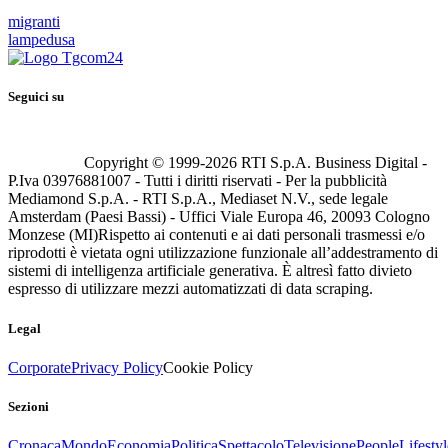
migranti
lampedusa
Seguici su
Copyright © 1999-
2026
RTI S.p.A. Business Digital -
P.Iva 03976881007 - Tutti i diritti riservati - Per la pubblicità
Mediamond S.p.A. - RTI S.p.A., Mediaset N.V., sede legale
Amsterdam (Paesi Bassi) - Uffici Viale Europa 46, 20093 Cologno
Monzese (MI)
Rispetto ai contenuti e ai dati personali trasmessi e/o
riprodotti è vietata ogni utilizzazione funzionale all’addestramento di
sistemi di intelligenza artificiale generativa. È altresì fatto divieto
espresso di utilizzare mezzi automatizzati di data scraping.
Legal
Corporate
Privacy Policy
Cookie Policy
Sezioni
Cronaca
Mondo
Economia
Politica
Spettacolo
Televisione
People
Lifestyl