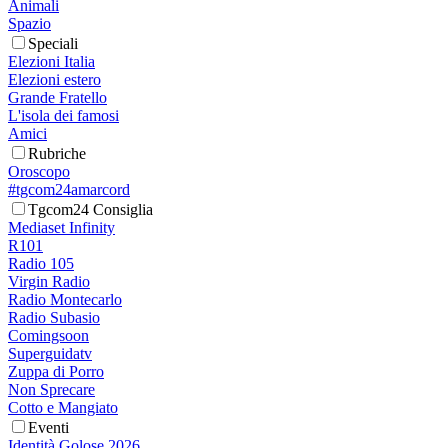
Animali
Spazio
Speciali
Elezioni Italia
Elezioni estero
Grande Fratello
L'isola dei famosi
Amici
Rubriche
Oroscopo
#tgcom24amarcord
Tgcom24 Consiglia
Mediaset Infinity
R101
Radio 105
Virgin Radio
Radio Montecarlo
Radio Subasio
Comingsoon
Superguidatv
Zuppa di Porro
Non Sprecare
Cotto e Mangiato
Eventi
Identità Golose 2026