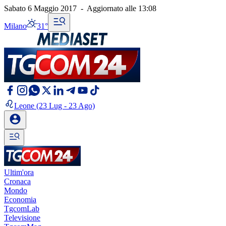
Sabato 6 Maggio 2017
-
Aggiornato alle
13:08
Milano
31°
Leone
(23 Lug - 23 Ago)
Ultim'ora
Cronaca
Mondo
Economia
TgcomLab
Televisione