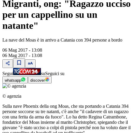
Migranti, ong: "Ragazzo ucciso
per un cappellino su un
natante"
La nave del Moas è in arrivo a Catania con 394 persone a bordo
06 Mag 2017 - 13:08
06 Mag 2017 - 13:08
Segui
su
Seguici su
whatsapp
discover
© agenzia
Sulla nave Phoenix della ong Moas, che sta portando a Catania 394
persone soccorse su tre natanti, c'è anche "il cadavere di un ragazzo
con una ferita da arma da fuoco". Lo ha detto Regina Catrambone,
fondatrice del Moas insieme al marito Christopher, spiegando che il
giovane "è stato ucciso a colpi di pistola perché non ha voluto dare il
suo cappellino da baseball ad un trafficante".