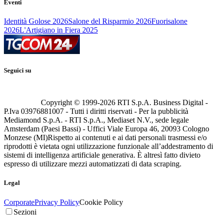
Eventi
Identità Golose 2026
Salone del Risparmio 2026
Fuorisalone
2026
L'Artigiano in Fiera 2025
Seguici su
Copyright © 1999-
2026
RTI S.p.A. Business Digital -
P.Iva 03976881007 - Tutti i diritti riservati - Per la pubblicità
Mediamond S.p.A. - RTI S.p.A., Mediaset N.V., sede legale
Amsterdam (Paesi Bassi) - Uffici Viale Europa 46, 20093 Cologno
Monzese (MI)
Rispetto ai contenuti e ai dati personali trasmessi e/o
riprodotti è vietata ogni utilizzazione funzionale all’addestramento di
sistemi di intelligenza artificiale generativa. È altresì fatto divieto
espresso di utilizzare mezzi automatizzati di data scraping.
Legal
Corporate
Privacy Policy
Cookie Policy
Sezioni