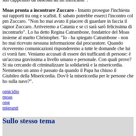
Moas pronta a incontrare Zuccaro -
Intanto prosegue l'inchiesta
sui rapporti tra ong e scafisti. E sabato potrebbe esserci l'incontro col
pm Zuccaro. "Non ho mai avuto il piacere di guardare in faccia il
signor Zuccaro. Arriveremo a Catania e se ci sarà sarò felicissima di
incontrarlo". Lo ha detto Regina Catrambone, fondatrice del Moas
insieme al marito Christopher. "Io - ha spiegato Catrambone - non
ho mai ricevuto nessuna informazione dal procuratore. Quando
riceveremo comunicazioni risponderemo a tutte le domande che lui
ci vorrà fare. Veniamo accusati di essere dei trafficanti di persone: è
un'accusa gravissima a livello umano e personale. Con quali prove?
Si sta cercando di criminalizzare la solidarietà e la misericordia.
Nemmeno un anno è passato da quando il Papa ha chiuso il
Giubileo della Misericordia. Dov'è la misericordia per le persone che
ho sulla nave?".
omicidio
moas
ong
migranti
Sullo stesso tema