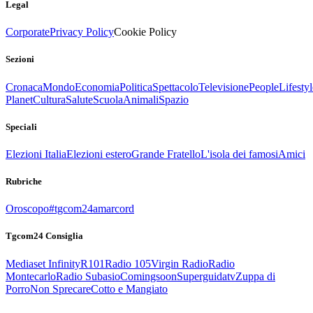
Legal
Corporate
Privacy Policy
Cookie Policy
Sezioni
Cronaca
Mondo
Economia
Politica
Spettacolo
Televisione
People
Lifestyl
Planet
Cultura
Salute
Scuola
Animali
Spazio
Speciali
Elezioni Italia
Elezioni estero
Grande Fratello
L'isola dei famosi
Amici
Rubriche
Oroscopo
#tgcom24amarcord
Tgcom24 Consiglia
Mediaset Infinity
R101
Radio 105
Virgin Radio
Radio
Montecarlo
Radio Subasio
Comingsoon
Superguidatv
Zuppa di
Porro
Non Sprecare
Cotto e Mangiato