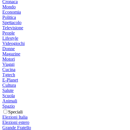
Cronaca
Mondo
Economia
Politica
Spettacolo
Televisione
People
Lifestyle
Videogiochi
Donne
Magazine
Motori
Viaggi
Cucina
Tgtech
E-Planet
Cultura
Salute
Scuola
Animali
Spazio
Speciali
Elezioni Italia
Elezioni estero
Grande Fratello