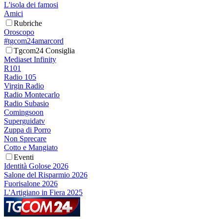
L'isola dei famosi
Amici
Rubriche
Oroscopo
#tgcom24amarcord
Tgcom24 Consiglia
Mediaset Infinity
R101
Radio 105
Virgin Radio
Radio Montecarlo
Radio Subasio
Comingsoon
Superguidatv
Zuppa di Porro
Non Sprecare
Cotto e Mangiato
Eventi
Identità Golose 2026
Salone del Risparmio 2026
Fuorisalone 2026
L'Artigiano in Fiera 2025