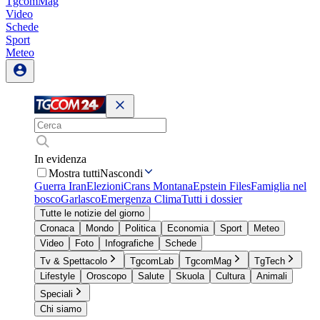
TgcomMag
Video
Schede
Sport
Meteo
In evidenza
Mostra tutti
Nascondi
Guerra Iran
Elezioni
Crans Montana
Epstein Files
Famiglia nel
bosco
Garlasco
Emergenza Clima
Tutti i dossier
Tutte le notizie del giorno
Cronaca
Mondo
Politica
Economia
Sport
Meteo
Video
Foto
Infografiche
Schede
Tv & Spettacolo
TgcomLab
TgcomMag
TgTech
Lifestyle
Oroscopo
Salute
Skuola
Cultura
Animali
Speciali
Chi siamo