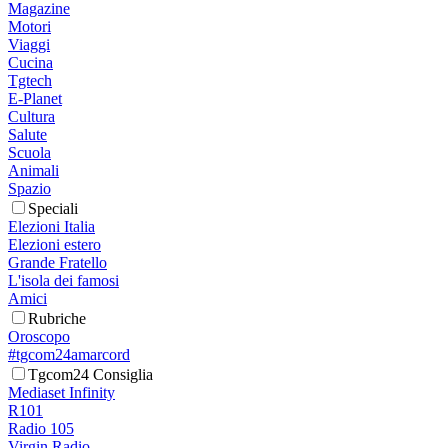
Magazine
Motori
Viaggi
Cucina
Tgtech
E-Planet
Cultura
Salute
Scuola
Animali
Spazio
Speciali
Elezioni Italia
Elezioni estero
Grande Fratello
L'isola dei famosi
Amici
Rubriche
Oroscopo
#tgcom24amarcord
Tgcom24 Consiglia
Mediaset Infinity
R101
Radio 105
Virgin Radio