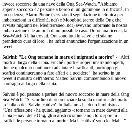
invece soccorse da una nave della Ong Sea-Watch. "Abbiamo
appena soccorso 47 persone a bordo di un gommone in difficoltà. In
precedenza, Alarm Phone (servizio di segnalazione telefonica per
imbarcazioni in difficoltà, ndr) e Moonbird (aereo della Ong che
avvista migranti nel Mediterraneo, ndr) avevano informato la nostra
imbarcazione e le autorità di un possibile caso. Dopo una ricerca, la
Sea-Watch 3 li ha trovati. Ora sono tutti in salvo e ci stiamo
prendendo cura di loro", ha infatti annunciato l'organizzazione in un
tweet.
Salvini: "Le Ong tornano in mare e i migranti a morire"
- "Altri
morti al largo della Libia. Finché i porti europei rimarranno aperti,
finché qualcuno continuerà ad aiutare i trafficanti, purtroppo gli
scafisti continueranno a fare affari e a uccidere", ha scritto in un
tweet il ministro dell'Interno Matteo Salvini commentando il nuovo
naufragio al largo della Libia.
Salvini è poi passato a parlare del nuovo soccorso in mare della Ong
Sea-Watch. "Si scordino di ricominciare la solita manfrina del porto
in Italia o del 'Salvini cattivo'. In Italia no - ha detto il ministro -.
"Una riflessione - ha quindi aggiunto -: tornano in mare davanti alla
Libia le navi delle Ong, gli scafisti ricominciano i loro sporchi
traffici, le persone tornano a morire. Ma il 'cattivo' sono io. Mah...".