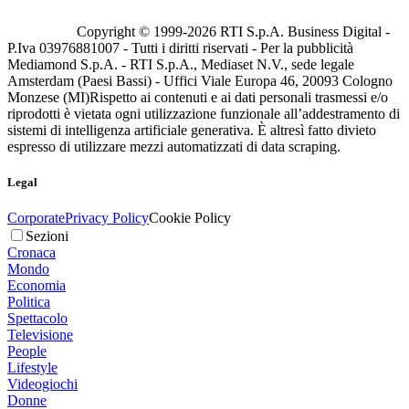
Copyright © 1999-
2026
RTI S.p.A. Business Digital -
P.Iva 03976881007 - Tutti i diritti riservati - Per la pubblicità
Mediamond S.p.A. - RTI S.p.A., Mediaset N.V., sede legale
Amsterdam (Paesi Bassi) - Uffici Viale Europa 46, 20093 Cologno
Monzese (MI)
Rispetto ai contenuti e ai dati personali trasmessi e/o
riprodotti è vietata ogni utilizzazione funzionale all’addestramento di
sistemi di intelligenza artificiale generativa. È altresì fatto divieto
espresso di utilizzare mezzi automatizzati di data scraping.
Legal
Corporate
Privacy Policy
Cookie Policy
Sezioni
Cronaca
Mondo
Economia
Politica
Spettacolo
Televisione
People
Lifestyle
Videogiochi
Donne