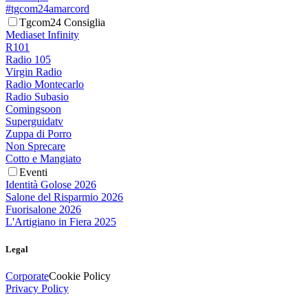
#tgcom24amarcord
Tgcom24 Consiglia
Mediaset Infinity
R101
Radio 105
Virgin Radio
Radio Montecarlo
Radio Subasio
Comingsoon
Superguidatv
Zuppa di Porro
Non Sprecare
Cotto e Mangiato
Eventi
Identità Golose 2026
Salone del Risparmio 2026
Fuorisalone 2026
L'Artigiano in Fiera 2025
Legal
Corporate
Cookie Policy
Privacy Policy