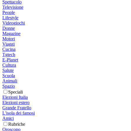
Spettacolo
Televisione
People
Lifestyle
Videogiochi
Donne
Magazine
Motori
Viaggi
Cucina
Tgtech
E-Planet
Cultura
Salute
Scuola
Animali
Spazio
Speciali
Elezioni Italia
Elezioni estero
Grande Fratello
L'isola dei famosi
Amici
Rubriche
Oroscopo