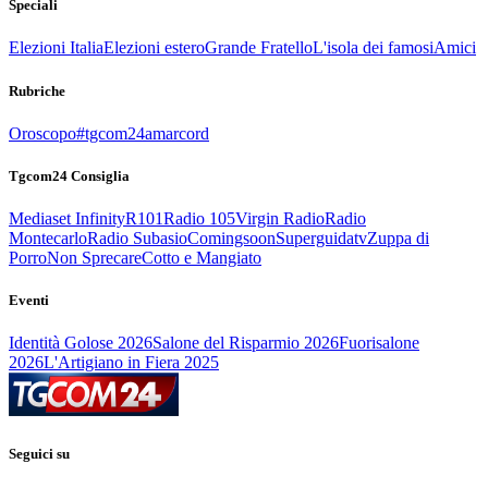
Speciali
Elezioni Italia
Elezioni estero
Grande Fratello
L'isola dei famosi
Amici
Rubriche
Oroscopo
#tgcom24amarcord
Tgcom24 Consiglia
Mediaset Infinity
R101
Radio 105
Virgin Radio
Radio
Montecarlo
Radio Subasio
Comingsoon
Superguidatv
Zuppa di
Porro
Non Sprecare
Cotto e Mangiato
Eventi
Identità Golose 2026
Salone del Risparmio 2026
Fuorisalone
2026
L'Artigiano in Fiera 2025
Seguici su