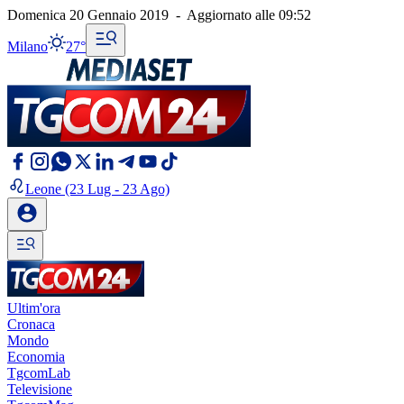
Domenica 20 Gennaio 2019
-
Aggiornato alle
09:52
Milano
27°
Leone
(23 Lug - 23 Ago)
Ultim'ora
Cronaca
Mondo
Economia
TgcomLab
Televisione