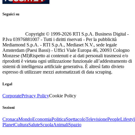
Seguici su
Copyright © 1999-
2026
RTI S.p.A. Business Digital -
P.Iva 03976881007 - Tutti i diritti riservati - Per la pubblicità
Mediamond S.p.A. - RTI S.p.A., Mediaset N.V., sede legale
Amsterdam (Paesi Bassi) - Uffici Viale Europa 46, 20093 Cologno
Monzese (MI)
Rispetto ai contenuti e ai dati personali trasmessi e/o
riprodotti è vietata ogni utilizzazione funzionale all’addestramento di
sistemi di intelligenza artificiale generativa. È altresì fatto divieto
espresso di utilizzare mezzi automatizzati di data scraping.
Legal
Corporate
Privacy Policy
Cookie Policy
Sezioni
Cronaca
Mondo
Economia
Politica
Spettacolo
Televisione
People
Lifestyl
Planet
Cultura
Salute
Scuola
Animali
Spazio