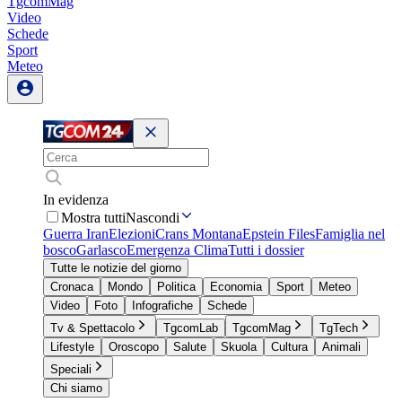
TgcomMag
Video
Schede
Sport
Meteo
In evidenza
Mostra tutti
Nascondi
Guerra Iran
Elezioni
Crans Montana
Epstein Files
Famiglia nel
bosco
Garlasco
Emergenza Clima
Tutti i dossier
Tutte le notizie del giorno
Cronaca
Mondo
Politica
Economia
Sport
Meteo
Video
Foto
Infografiche
Schede
Tv & Spettacolo
TgcomLab
TgcomMag
TgTech
Lifestyle
Oroscopo
Salute
Skuola
Cultura
Animali
Speciali
Chi siamo