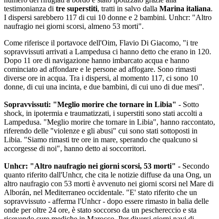
testimonianza di
tre superstiti
, tratti in salvo dalla
Marina italiana
.
I dispersi sarebbero 117 di cui 10 donne e 2 bambini. Unhcr: "Altro
naufragio nei giorni scorsi, almeno 53 morti".
Come riferisce il portavoce dell'Oim, Flavio Di Giacomo, "i tre
sopravvissuti arrivati a Lampedusa ci hanno detto che erano in 120.
Dopo 11 ore di navigazione hanno imbarcato acqua e hanno
cominciato ad affondare e le persone ad affogare. Sono rimasti
diverse ore in acqua. Tra i dispersi, al momento 117, ci sono 10
donne, di cui una incinta, e due bambini, di cui uno di due mesi".
Sopravvissuti: "Meglio morire che tornare in Libia"
- Sotto
shock, in ipotermia e traumatizzati, i superstiti sono stati accolti a
Lampedusa. "Meglio morire che tornare in Libia", hanno raccontato,
riferendo delle "violenze e gli abusi" cui sono stati sottoposti in
Libia. "Siamo rimasti tre ore in mare, sperando che qualcuno si
accorgesse di noi", hanno detto ai soccorritori.
Unhcr: "Altro naufragio nei giorni scorsi, 53 morti" -
Secondo
quanto riferito dall'Unhcr, che cita le notizie diffuse da una Ong, un
altro naufragio con 53 morti è avvenuto nei giorni scorsi nel Mare di
Alborán, nel Mediterraneo occidentale. "E' stato riferito che un
sopravvissuto - afferma l'Unhcr - dopo essere rimasto in balia delle
onde per oltre 24 ore, è stato soccorso da un peschereccio e sta
ricevendo cure mediche in Marocco. Per diversi giorni navi di