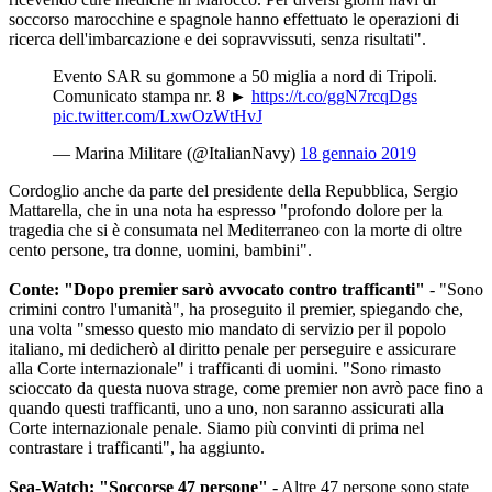
soccorso marocchine e spagnole hanno effettuato le operazioni di
ricerca dell'imbarcazione e dei sopravvissuti, senza risultati".
Evento SAR su gommone a 50 miglia a nord di Tripoli.
Comunicato stampa nr. 8 ►
https://t.co/ggN7rcqDgs
pic.twitter.com/LxwOzWtHvJ
— Marina Militare (@ItalianNavy)
18 gennaio 2019
Cordoglio anche da parte del presidente della Repubblica, Sergio
Mattarella, che in una nota ha espresso "profondo dolore per la
tragedia che si è consumata nel Mediterraneo con la morte di oltre
cento persone, tra donne, uomini, bambini".
Conte: "Dopo premier sarò avvocato contro trafficanti"
- "Sono
crimini contro l'umanità", ha proseguito il premier, spiegando che,
una volta "smesso questo mio mandato di servizio per il popolo
italiano, mi dedicherò al diritto penale per perseguire e assicurare
alla Corte internazionale" i trafficanti di uomini. "Sono rimasto
scioccato da questa nuova strage, come premier non avrò pace fino a
quando questi trafficanti, uno a uno, non saranno assicurati alla
Corte internazionale penale. Siamo più convinti di prima nel
contrastare i trafficanti", ha aggiunto.
Sea-Watch: "Soccorse 47 persone"
- Altre 47 persone sono state