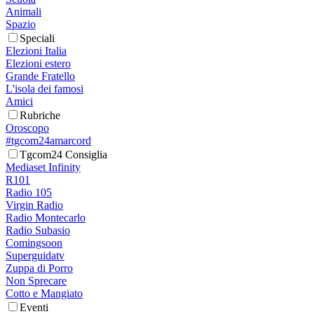
Animali
Spazio
Speciali
Elezioni Italia
Elezioni estero
Grande Fratello
L'isola dei famosi
Amici
Rubriche
Oroscopo
#tgcom24amarcord
Tgcom24 Consiglia
Mediaset Infinity
R101
Radio 105
Virgin Radio
Radio Montecarlo
Radio Subasio
Comingsoon
Superguidatv
Zuppa di Porro
Non Sprecare
Cotto e Mangiato
Eventi