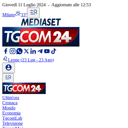
Giovedì 11 Luglio 2024
-
Aggiornato alle
12:53
Milano
33°
Leone
(23 Lug - 23 Ago)
Ultim'ora
Cronaca
Mondo
Economia
TgcomLab
Televisione