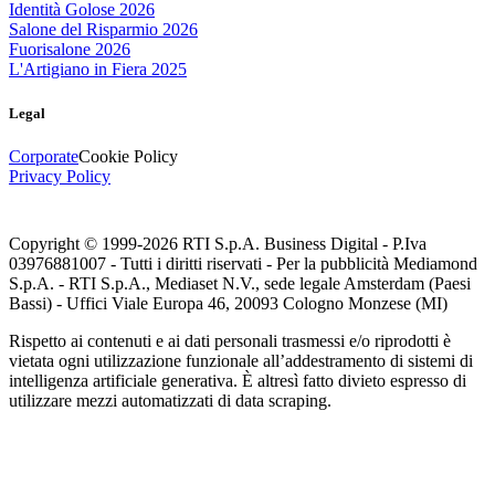
Identità Golose 2026
Salone del Risparmio 2026
Fuorisalone 2026
L'Artigiano in Fiera 2025
Legal
Corporate
Cookie Policy
Privacy Policy
Copyright © 1999-
2026
RTI S.p.A. Business Digital - P.Iva
03976881007 - Tutti i diritti riservati - Per la pubblicità Mediamond
S.p.A. - RTI S.p.A., Mediaset N.V., sede legale Amsterdam (Paesi
Bassi) - Uffici Viale Europa 46, 20093 Cologno Monzese (MI)
Rispetto ai contenuti e ai dati personali trasmessi e/o riprodotti è
vietata ogni utilizzazione funzionale all’addestramento di sistemi di
intelligenza artificiale generativa. È altresì fatto divieto espresso di
utilizzare mezzi automatizzati di data scraping.