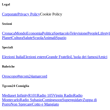
Legal
Corporate
Privacy Policy
Cookie Policy
Sezioni
Cronaca
Mondo
Economia
Politica
Spettacolo
Televisione
People
Lifestyl
Planet
Cultura
Salute
Scuola
Animali
Spazio
Speciali
Elezioni Italia
Elezioni estero
Grande Fratello
L'isola dei famosi
Amici
Rubriche
Oroscopo
#tgcom24amarcord
Tgcom24 Consiglia
Mediaset Infinity
R101
Radio 105
Virgin Radio
Radio
Montecarlo
Radio Subasio
Comingsoon
Superguidatv
Zuppa di
Porro
Non Sprecare
Cotto e Mangiato