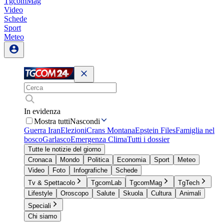
TgcomMag
Video
Schede
Sport
Meteo
In evidenza
Mostra tutti
Nascondi
Guerra Iran
Elezioni
Crans Montana
Epstein Files
Famiglia nel
bosco
Garlasco
Emergenza Clima
Tutti i dossier
Tutte le notizie del giorno
Cronaca
Mondo
Politica
Economia
Sport
Meteo
Video
Foto
Infografiche
Schede
Tv & Spettacolo
TgcomLab
TgcomMag
TgTech
Lifestyle
Oroscopo
Salute
Skuola
Cultura
Animali
Speciali
Chi siamo