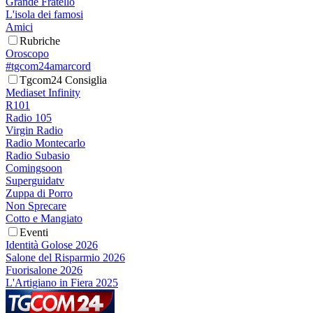
Grande Fratello
L'isola dei famosi
Amici
Rubriche
Oroscopo
#tgcom24amarcord
Tgcom24 Consiglia
Mediaset Infinity
R101
Radio 105
Virgin Radio
Radio Montecarlo
Radio Subasio
Comingsoon
Superguidatv
Zuppa di Porro
Non Sprecare
Cotto e Mangiato
Eventi
Identità Golose 2026
Salone del Risparmio 2026
Fuorisalone 2026
L'Artigiano in Fiera 2025