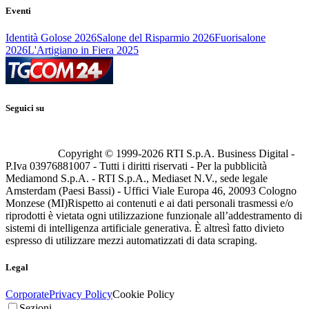
Eventi
Identità Golose 2026
Salone del Risparmio 2026
Fuorisalone
2026
L'Artigiano in Fiera 2025
Seguici su
Copyright © 1999-
2026
RTI S.p.A. Business Digital -
P.Iva 03976881007 - Tutti i diritti riservati - Per la pubblicità
Mediamond S.p.A. - RTI S.p.A., Mediaset N.V., sede legale
Amsterdam (Paesi Bassi) - Uffici Viale Europa 46, 20093 Cologno
Monzese (MI)
Rispetto ai contenuti e ai dati personali trasmessi e/o
riprodotti è vietata ogni utilizzazione funzionale all’addestramento di
sistemi di intelligenza artificiale generativa. È altresì fatto divieto
espresso di utilizzare mezzi automatizzati di data scraping.
Legal
Corporate
Privacy Policy
Cookie Policy
Sezioni