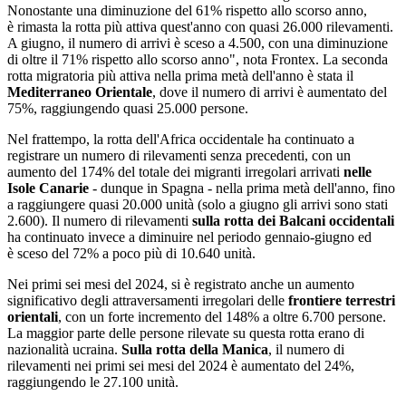
Nonostante una diminuzione del 61% rispetto allo scorso anno,
è rimasta la rotta più attiva quest'anno con quasi 26.000 rilevamenti.
A giugno, il numero di arrivi è sceso a 4.500, con una diminuzione
di oltre il 71% rispetto allo scorso anno", nota Frontex. La seconda
rotta migratoria più attiva nella prima metà dell'anno è stata il
Mediterraneo Orientale
, dove il numero di arrivi è aumentato del
75%, raggiungendo quasi 25.000 persone.
Nel frattempo, la rotta dell'Africa occidentale ha continuato a
registrare un numero di rilevamenti senza precedenti, con un
aumento del 174% del totale dei migranti irregolari arrivati
nelle
Isole Canarie
- dunque in Spagna - nella prima metà dell'anno, fino
a raggiungere quasi 20.000 unità (solo a giugno gli arrivi sono stati
2.600). Il numero di rilevamenti
sulla rotta dei Balcani occidentali
ha continuato invece a diminuire nel periodo gennaio-giugno ed
è sceso del 72% a poco più di 10.640 unità.
Nei primi sei mesi del 2024, si è registrato anche un aumento
significativo degli attraversamenti irregolari delle
frontiere terrestri
orientali
, con un forte incremento del 148% a oltre 6.700 persone.
La maggior parte delle persone rilevate su questa rotta erano di
nazionalità ucraina.
Sulla rotta della Manica
, il numero di
rilevamenti nei primi sei mesi del 2024 è aumentato del 24%,
raggiungendo le 27.100 unità.