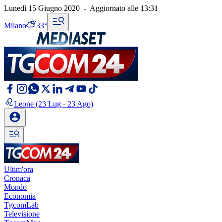
Lunedì 15 Giugno 2020
-
Aggiornato alle
13:31
Milano
33°
Leone
(23 Lug - 23 Ago)
Ultim'ora
Cronaca
Mondo
Economia
TgcomLab
Televisione