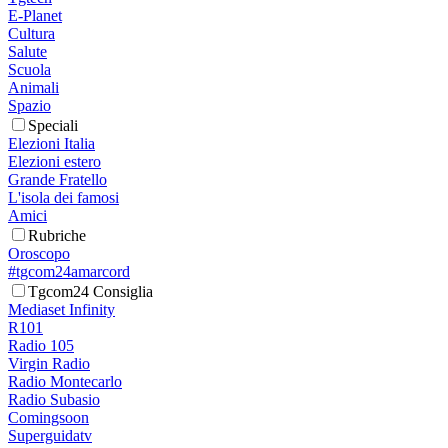
E-Planet
Cultura
Salute
Scuola
Animali
Spazio
Speciali
Elezioni Italia
Elezioni estero
Grande Fratello
L'isola dei famosi
Amici
Rubriche
Oroscopo
#tgcom24amarcord
Tgcom24 Consiglia
Mediaset Infinity
R101
Radio 105
Virgin Radio
Radio Montecarlo
Radio Subasio
Comingsoon
Superguidatv