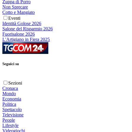
Zuppa di Porro
Non Sprecare
Cotto e Mangiato
Eventi
Identità Golose 2026
Salone del Risparmio 2026
Fuorisalone 2026
L'Artigiano in Fiera 2025
Seguici su
Sezioni
Cronaca
Mondo
Economia
Politica
Spettacolo
Televisione
People
Lifestyle
Videogiochi