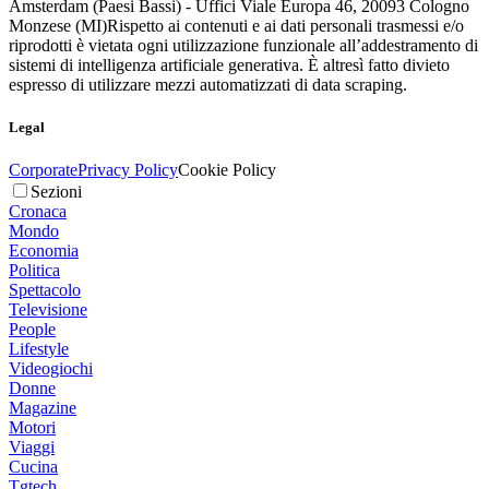
Amsterdam (Paesi Bassi) - Uffici Viale Europa 46, 20093 Cologno
Monzese (MI)
Rispetto ai contenuti e ai dati personali trasmessi e/o
riprodotti è vietata ogni utilizzazione funzionale all’addestramento di
sistemi di intelligenza artificiale generativa. È altresì fatto divieto
espresso di utilizzare mezzi automatizzati di data scraping.
Legal
Corporate
Privacy Policy
Cookie Policy
Sezioni
Cronaca
Mondo
Economia
Politica
Spettacolo
Televisione
People
Lifestyle
Videogiochi
Donne
Magazine
Motori
Viaggi
Cucina
Tgtech