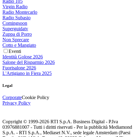
Radio 105
Virgin Radio
Radio Montecarlo
Radio Subasio
Comingsoon
Superguidatv
Zuppa di Porro
Non Sprecare
Cotto e Mangiato
Eventi
Identità Golose 2026
Salone del Risparmio 2026
Fuorisalone 2026
L'Artigiano in Fiera 2025
Legal
Corporate
Cookie Policy
Privacy Policy
Copyright © 1999-
2026
RTI S.p.A. Business Digital - P.Iva
03976881007 - Tutti i diritti riservati - Per la pubblicità Mediamond
S.p.A. - RTI S.p.A., Mediaset N.V., sede legale Amsterdam (Paesi