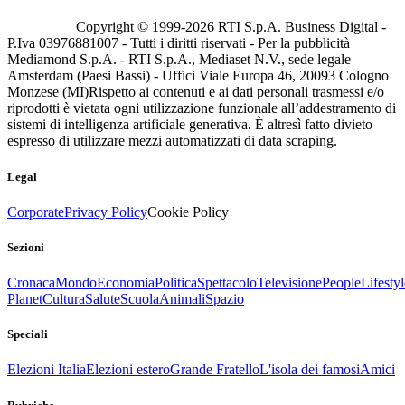
Copyright © 1999-
2026
RTI S.p.A. Business Digital -
P.Iva 03976881007 - Tutti i diritti riservati - Per la pubblicità
Mediamond S.p.A. - RTI S.p.A., Mediaset N.V., sede legale
Amsterdam (Paesi Bassi) - Uffici Viale Europa 46, 20093 Cologno
Monzese (MI)
Rispetto ai contenuti e ai dati personali trasmessi e/o
riprodotti è vietata ogni utilizzazione funzionale all’addestramento di
sistemi di intelligenza artificiale generativa. È altresì fatto divieto
espresso di utilizzare mezzi automatizzati di data scraping.
Legal
Corporate
Privacy Policy
Cookie Policy
Sezioni
Cronaca
Mondo
Economia
Politica
Spettacolo
Televisione
People
Lifestyl
Planet
Cultura
Salute
Scuola
Animali
Spazio
Speciali
Elezioni Italia
Elezioni estero
Grande Fratello
L'isola dei famosi
Amici