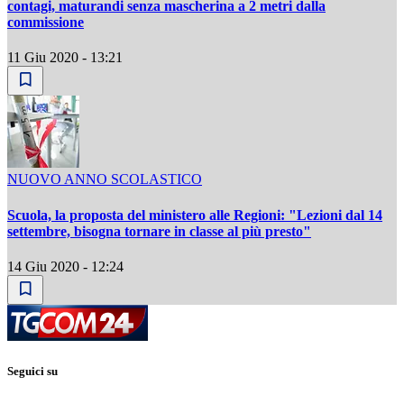
contagi, maturandi senza mascherina a 2 metri dalla
commissione
11 Giu 2020 - 13:21
NUOVO ANNO SCOLASTICO
Scuola, la proposta del ministero alle Regioni: "Lezioni dal 14
settembre, bisogna tornare in classe al più presto"
14 Giu 2020 - 12:24
Seguici su