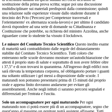
sostituzione della prima prova scritta; segue poi una discussione
multidisciplinare sui materiali predisposti dalla commissione; quindi
una relazione sulle esperienze vissute dallo studente durante il
tirocinio dei Pcto ('Percorsi per Competenze trasversali e
l'orientamento' ex alternanza scuola-lavoro) e per ultimo il candidato
dovrà rispondere ad una serie di domande su Cittadinanza e
Costituzione che potrebbe, su richiesta del ministro Azzolina, anche
riguardare come lo studente ha vissuto il lockdown.
Le misure del Comitato Tecnico Scientifico
Questo inedito esame
di maturità sarà contraddistinto dalle regole del distanziamento
stabilite dal Comitato Tecnico Scientifico. Tutti coloro che
entreranno nelle scuole dovranno mostrare un'autodichiarazione che
attesti il proprio stato di salute e soprattutto di non avere febbre oltre
i 37,5° e di non trovarsi in quarantena. All'ingresso degli edifici non
sarà rilevata la temperatura corporea, né obbligatorio portare i guanti
ma soltanto utilizzare i gel messi a disposizione dalle scuole. I
maturandi non potranno presentarsi prima di 15 minuti dal proprio
orale e appena finito dovranno andarsene per evitare gli
assembramenti. Anche negli istituti ci saranno percorsi segnalati e
differenziati per l'entrata e l'uscita.
Solo un accompagnatore per ogni maturando
Per ogni
maturando non ci potrà essere più di un accompagnatore, segno che
quest'anno al massimo un genitore potrà assistere all'esame. Tutti