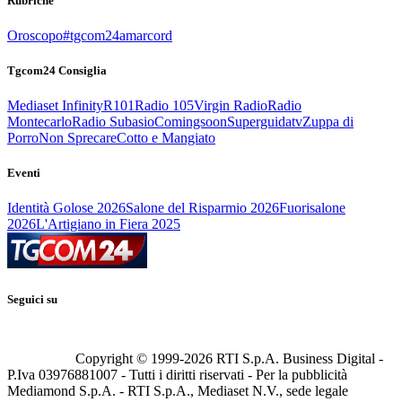
Rubriche
Oroscopo
#tgcom24amarcord
Tgcom24 Consiglia
Mediaset Infinity
R101
Radio 105
Virgin Radio
Radio
Montecarlo
Radio Subasio
Comingsoon
Superguidatv
Zuppa di
Porro
Non Sprecare
Cotto e Mangiato
Eventi
Identità Golose 2026
Salone del Risparmio 2026
Fuorisalone
2026
L'Artigiano in Fiera 2025
Seguici su
Copyright © 1999-
2026
RTI S.p.A. Business Digital -
P.Iva 03976881007 - Tutti i diritti riservati - Per la pubblicità
Mediamond S.p.A. - RTI S.p.A., Mediaset N.V., sede legale