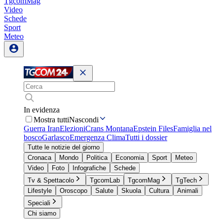
TgcomMag
Video
Schede
Sport
Meteo
In evidenza
Mostra tutti
Nascondi
Guerra Iran
Elezioni
Crans Montana
Epstein Files
Famiglia nel
bosco
Garlasco
Emergenza Clima
Tutti i dossier
Tutte le notizie del giorno
Cronaca
Mondo
Politica
Economia
Sport
Meteo
Video
Foto
Infografiche
Schede
Tv & Spettacolo
TgcomLab
TgcomMag
TgTech
Lifestyle
Oroscopo
Salute
Skuola
Cultura
Animali
Speciali
Chi siamo