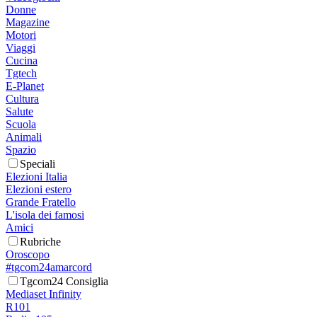
Donne
Magazine
Motori
Viaggi
Cucina
Tgtech
E-Planet
Cultura
Salute
Scuola
Animali
Spazio
Speciali
Elezioni Italia
Elezioni estero
Grande Fratello
L'isola dei famosi
Amici
Rubriche
Oroscopo
#tgcom24amarcord
Tgcom24 Consiglia
Mediaset Infinity
R101