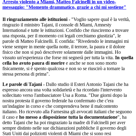
Arresto violento a Miami, Matteo Falcinelli in un video-
messaggio: "Momento drammatico, grazie a chi mi sostiene"
Il ringraziamento alle istituzioni -
"Voglio sapere qual è la verità,
ringrazio il ministro Tajani, il console di Miami, Amnesty
International e tutte le istituzioni. Confido che riusciremo a trovare
una risposta, per il momento coi legali cerchiamo giustizia", le
parole di Matteo Falcinelli. E confida: "Rivedendo le immagini mi
viene sempre in mente quella notte, il terrore, la paura e il dolore
fisico che non si può descrivere solamente dalle immagini. Ho
vissuto un'esperienza che forse mi segnerà per tutta la vita.
In quella
cella ho avuto paura di morire
e anche se non sono morto
fisicamente, si è spento qualcosa e non so se riuscirò a tornare la
stessa persona di prima".
Le parole di Tajani -
Dallo studio il Esteri Antonio Tajani che ha
espresso ancora una volta solidarietà e ha ricordato l'intervento
sollecitato verso l'ambasciatore Usa a Roma. "Due giorni dopo la
nostra protesta il governo federale ha confermato che c'era
un'indagine in corso e che comprendeva bene il malcontento
italiano. Ho ricevuto alla Farnesina gli avvocati italiani che seguono
il caso e
ho messo a disposizione tutta la documentazione
", ha
detto Tajani che ha poi ringraziato la madre di Falcinelli per aver
sempre distinto nelle sue dichiarazioni pubbliche il governo degli
Stati Uniti dai poliziotti violenti di Miami che si sono resi