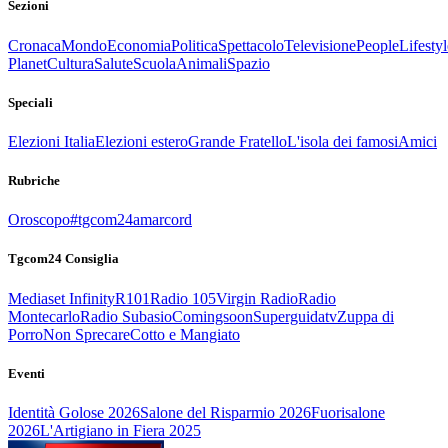
Sezioni
Cronaca
Mondo
Economia
Politica
Spettacolo
Televisione
People
Lifestyl
Planet
Cultura
Salute
Scuola
Animali
Spazio
Speciali
Elezioni Italia
Elezioni estero
Grande Fratello
L'isola dei famosi
Amici
Rubriche
Oroscopo
#tgcom24amarcord
Tgcom24 Consiglia
Mediaset Infinity
R101
Radio 105
Virgin Radio
Radio
Montecarlo
Radio Subasio
Comingsoon
Superguidatv
Zuppa di
Porro
Non Sprecare
Cotto e Mangiato
Eventi
Identità Golose 2026
Salone del Risparmio 2026
Fuorisalone
2026
L'Artigiano in Fiera 2025