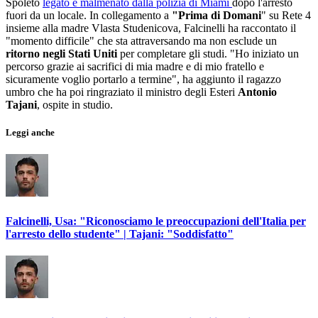
Spoleto
legato e malmenato dalla polizia di Miami
dopo l'arresto
fuori da un locale. In collegamento a
"Prima di Domani
" su Rete 4
insieme alla madre Vlasta Studenicova, Falcinelli ha raccontato il
"momento difficile" che sta attraversando ma non esclude un
ritorno negli Stati Uniti
per completare gli studi. "Ho iniziato un
percorso grazie ai sacrifici di mia madre e di mio fratello e
sicuramente voglio portarlo a termine", ha aggiunto il ragazzo
umbro che ha poi ringraziato il ministro degli Esteri
Antonio
Tajani
, ospite in studio.
Leggi anche
Falcinelli, Usa: "Riconosciamo le preoccupazioni dell'Italia per
l'arresto dello studente" | Tajani: "Soddisfatto"