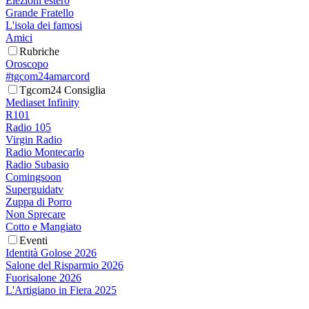
Elezioni estero
Grande Fratello
L'isola dei famosi
Amici
Rubriche
Oroscopo
#tgcom24amarcord
Tgcom24 Consiglia
Mediaset Infinity
R101
Radio 105
Virgin Radio
Radio Montecarlo
Radio Subasio
Comingsoon
Superguidatv
Zuppa di Porro
Non Sprecare
Cotto e Mangiato
Eventi
Identità Golose 2026
Salone del Risparmio 2026
Fuorisalone 2026
L'Artigiano in Fiera 2025