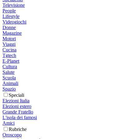
Televisione
People
Lifestyle
Videogiochi
Donne
Magazine
Motori
Viaggi
Cucina
Tgtech
E-Planet
Cultura
Salute
Scuola
Animali
Spazio
Speciali
Elezioni Italia
Elezioni estero
Grande Fratello
L'isola dei famosi
Amici
Rubriche
Oroscopo