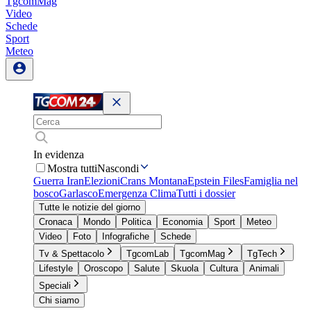
TgcomMag
Video
Schede
Sport
Meteo
In evidenza
Mostra tutti
Nascondi
Guerra Iran
Elezioni
Crans Montana
Epstein Files
Famiglia nel
bosco
Garlasco
Emergenza Clima
Tutti i dossier
Tutte le notizie del giorno
Cronaca
Mondo
Politica
Economia
Sport
Meteo
Video
Foto
Infografiche
Schede
Tv & Spettacolo
TgcomLab
TgcomMag
TgTech
Lifestyle
Oroscopo
Salute
Skuola
Cultura
Animali
Speciali
Chi siamo