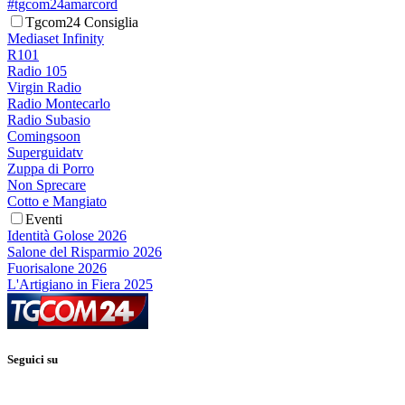
#tgcom24amarcord
Tgcom24 Consiglia
Mediaset Infinity
R101
Radio 105
Virgin Radio
Radio Montecarlo
Radio Subasio
Comingsoon
Superguidatv
Zuppa di Porro
Non Sprecare
Cotto e Mangiato
Eventi
Identità Golose 2026
Salone del Risparmio 2026
Fuorisalone 2026
L'Artigiano in Fiera 2025
Seguici su