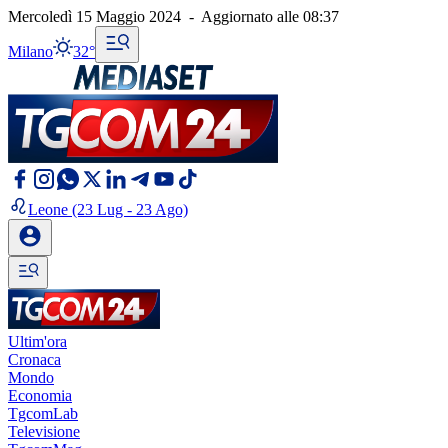
Mercoledì 15 Maggio 2024
-
Aggiornato alle
08:37
Milano
32°
Leone
(23 Lug - 23 Ago)
Ultim'ora
Cronaca
Mondo
Economia
TgcomLab
Televisione