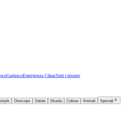
osco
Garlasco
Emergenza Clima
Tutti i dossier
estyle
Oroscopo
Salute
Skuola
Cultura
Animali
Speciali