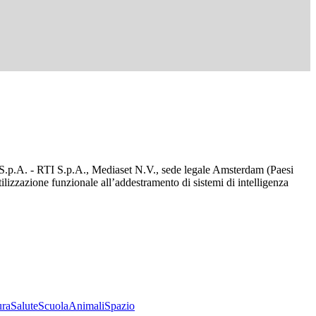
d S.p.A. - RTI S.p.A., Mediaset N.V., sede legale Amsterdam (Paesi
utilizzazione funzionale all’addestramento di sistemi di intelligenza
ura
Salute
Scuola
Animali
Spazio