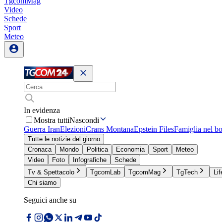
TgcomMag
Video
Schede
Sport
Meteo
In evidenza
Mostra tutti
Nascondi
Guerra Iran
Elezioni
Crans Montana
Epstein Files
Famiglia nel b
Tutte le notizie del giorno
Cronaca
Mondo
Politica
Economia
Sport
Meteo
Video
Foto
Infografiche
Schede
Tv & Spettacolo
TgcomLab
TgcomMag
TgTech
Lif
Chi siamo
Seguici anche su