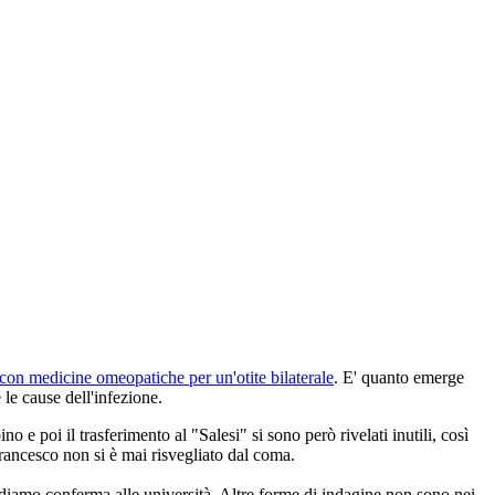
 con medicine omeopatiche per un'otite bilaterale
. E' quanto emerge
e le cause dell'infezione.
o e poi il trasferimento al "Salesi" si sono però rivelati inutili, così
rancesco non si è mai risvegliato dal coma.
iediamo conferma alle università. Altre forme di indagine non sono nei