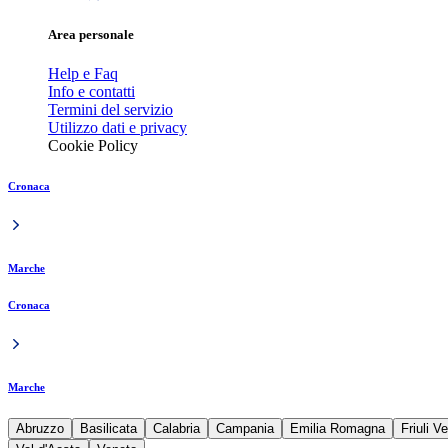
Area personale
Help e Faq
Info e contatti
Termini del servizio
Utilizzo dati e privacy
Cookie Policy
Cronaca
Marche
Cronaca
Marche
Abruzzo
Basilicata
Calabria
Campania
Emilia Romagna
Friuli V