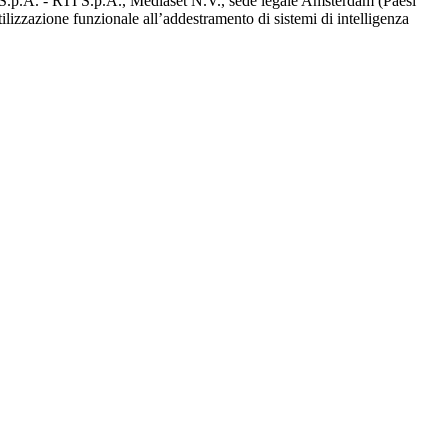
d S.p.A. - RTI S.p.A., Mediaset N.V., sede legale Amsterdam (Paesi
utilizzazione funzionale all’addestramento di sistemi di intelligenza