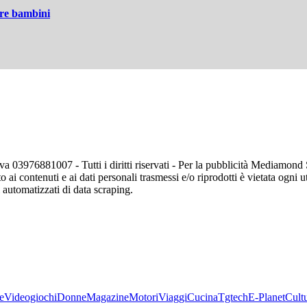
tre bambini
va 03976881007 - Tutti i diritti riservati - Per la pubblicità Mediamon
o ai contenuti e ai dati personali trasmessi e/o riprodotti è vietata ogni 
zi automatizzati di data scraping.
e
Videogiochi
Donne
Magazine
Motori
Viaggi
Cucina
Tgtech
E-Planet
Cult