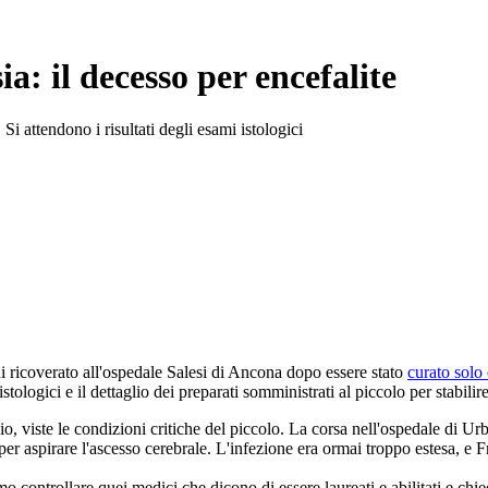
: il decesso per encefalite
Si attendono i risultati degli esami istologici
ni ricoverato all'ospedale Salesi di Ancona dopo essere stato
curato solo
istologici e il dettaglio dei preparati somministrati al piccolo per stabilir
o, viste le condizioni critiche del piccolo. La corsa nell'ospedale di Urbin
er aspirare l'ascesso cerebrale. L'infezione era ormai troppo estesa, e F
o controllare quei medici che dicono di essere laureati e abilitati e ch