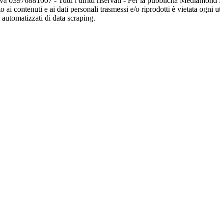
va 03976881007 - Tutti i diritti riservati - Per la pubblicità Mediamon
o ai contenuti e ai dati personali trasmessi e/o riprodotti è vietata ogni 
zi automatizzati di data scraping.