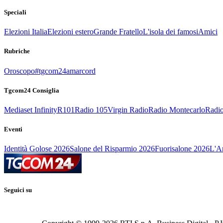
Speciali
Elezioni Italia
Elezioni estero
Grande Fratello
L'isola dei famosi
Amici
Rubriche
Oroscopo
#tgcom24amarcord
Tgcom24 Consiglia
Mediaset Infinity
R101
Radio 105
Virgin Radio
Radio Montecarlo
Radio
Eventi
Identità Golose 2026
Salone del Risparmio 2026
Fuorisalone 2026
L'Ar
Seguici su