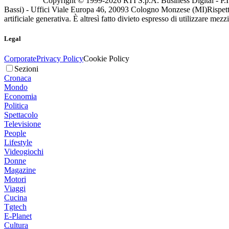
Copyright © 1999-
2026
RTI S.p.A. Business Digital - P.I
Bassi) - Uffici Viale Europa 46, 20093 Cologno Monzese (MI)
Rispett
artificiale generativa. È altresì fatto divieto espresso di utilizzare mez
Legal
Corporate
Privacy Policy
Cookie Policy
Sezioni
Cronaca
Mondo
Economia
Politica
Spettacolo
Televisione
People
Lifestyle
Videogiochi
Donne
Magazine
Motori
Viaggi
Cucina
Tgtech
E-Planet
Cultura