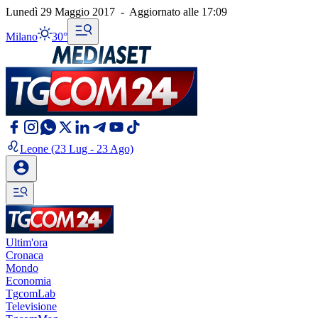
Lunedì 29 Maggio 2017
-
Aggiornato alle
17:09
Milano
30°
Leone
(23 Lug - 23 Ago)
Ultim'ora
Cronaca
Mondo
Economia
TgcomLab
Televisione