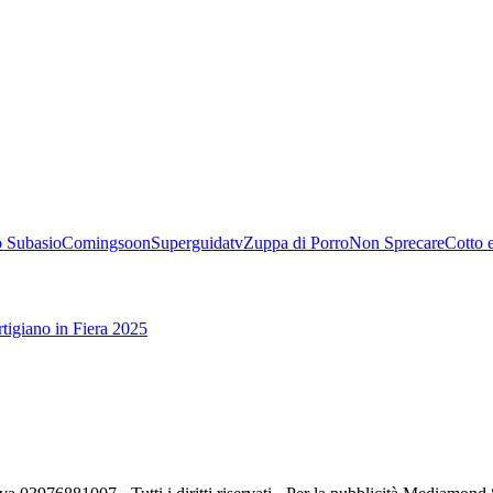
 Subasio
Comingsoon
Superguidatv
Zuppa di Porro
Non Sprecare
Cotto 
tigiano in Fiera 2025