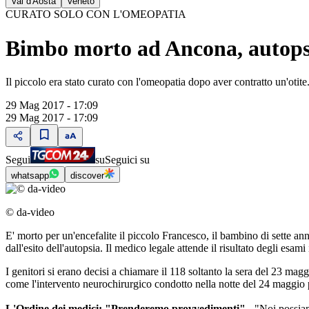
Val d'Aosta
Veneto
CURATO SOLO CON L'OMEOPATIA
Bimbo morto ad Ancona, autopsia
Il piccolo era stato curato con l'omeopatia dopo aver contratto un'otite. 
29 Mag 2017 - 17:09
29 Mag 2017 - 17:09
Segui
su
Seguici su
whatsapp
discover
© da-video
E' morto per un'encefalite il piccolo Francesco, il bambino di sette an
dall'esito dell'autopsia. Il medico legale attende il risultato degli esami 
I genitori si erano decisi a chiamare il 118 soltanto la sera del 23 maggi
come l'intervento neurochirurgico condotto nella notte del 24 maggio p
L'Ordine dei medici: "Prenderemo provvedimenti"
- "Noi possiam