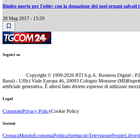
Bimbo morto per l'otite: con la donazione dei suoi organi salvati 
28 Mag 2017 - 15:29
Seguici su
Copyright © 1999-
2026
RTI S.p.A. Business Digital - P.I
Bassi) - Uffici Viale Europa 46, 20093 Cologno Monzese (MI)
Rispett
artificiale generativa. È altresì fatto divieto espresso di utilizzare mez
Legal
Corporate
Privacy Policy
Cookie Policy
Sezioni
Cronaca
Mondo
Economia
Politica
Spettacolo
Televisione
People
Lifestyl