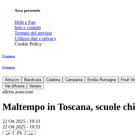
Area personale
Help e Faq
Info e contatti
Termini del servizio
Utilizzo dati e privacy
Cookie Policy
Cronaca
Cronaca
Abruzzo
Basilicata
Calabria
Campania
Emilia Romagna
Friuli V
Val d'Aosta
Veneto
allerta arancione
Maltempo in Toscana, scuole ch
22 Ott 2025 - 19:33
22 Ott 2025 - 19:33