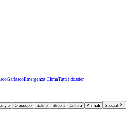
osco
Garlasco
Emergenza Clima
Tutti i dossier
estyle
Oroscopo
Salute
Skuola
Cultura
Animali
Speciali