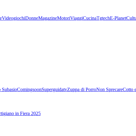
e
Videogiochi
Donne
Magazine
Motori
Viaggi
Cucina
Tgtech
E-Planet
Cult
 Subasio
Comingsoon
Superguidatv
Zuppa di Porro
Non Sprecare
Cotto 
tigiano in Fiera 2025