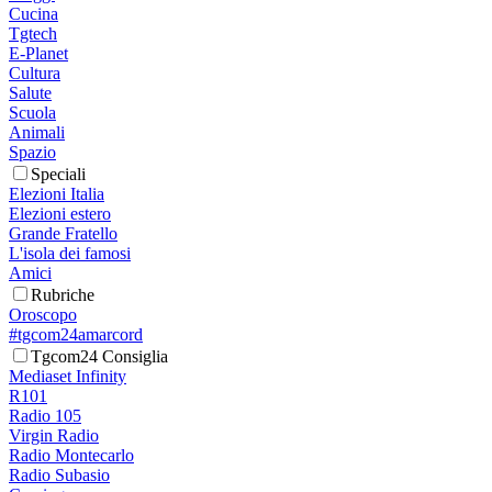
Cucina
Tgtech
E-Planet
Cultura
Salute
Scuola
Animali
Spazio
Speciali
Elezioni Italia
Elezioni estero
Grande Fratello
L'isola dei famosi
Amici
Rubriche
Oroscopo
#tgcom24amarcord
Tgcom24 Consiglia
Mediaset Infinity
R101
Radio 105
Virgin Radio
Radio Montecarlo
Radio Subasio