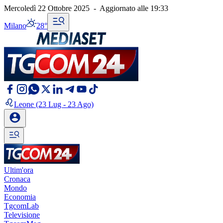
Mercoledì 22 Ottobre 2025
-
Aggiornato alle
19:33
Milano
28°
Leone
(23 Lug - 23 Ago)
Ultim'ora
Cronaca
Mondo
Economia
TgcomLab
Televisione