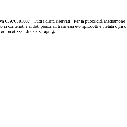
va 03976881007 - Tutti i diritti riservati - Per la pubblicità Mediamon
o ai contenuti e ai dati personali trasmessi e/o riprodotti è vietata ogni 
zi automatizzati di data scraping.