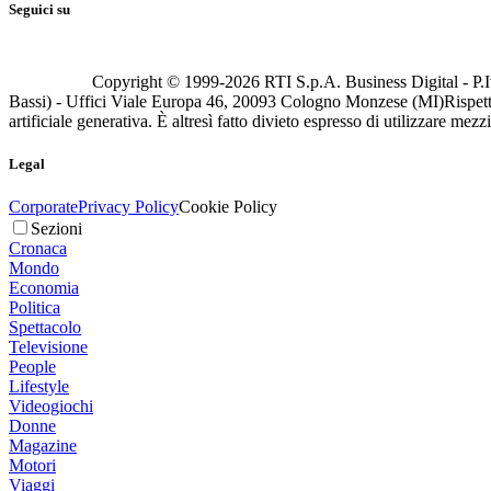
Seguici su
Copyright © 1999-
2026
RTI S.p.A. Business Digital - P.I
Bassi) - Uffici Viale Europa 46, 20093 Cologno Monzese (MI)
Rispett
artificiale generativa. È altresì fatto divieto espresso di utilizzare mez
Legal
Corporate
Privacy Policy
Cookie Policy
Sezioni
Cronaca
Mondo
Economia
Politica
Spettacolo
Televisione
People
Lifestyle
Videogiochi
Donne
Magazine
Motori
Viaggi