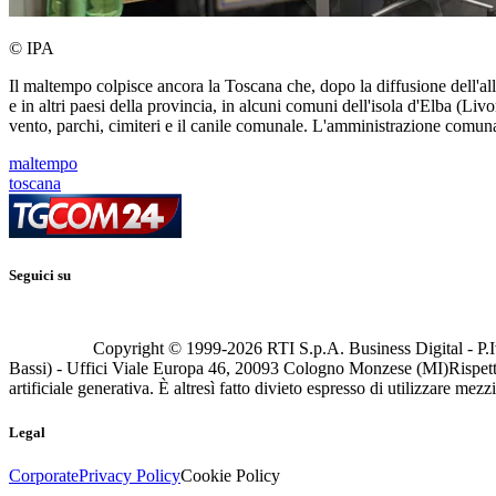
© IPA
Il maltempo colpisce ancora la Toscana che, dopo la diffusione dell'all
e in altri paesi della provincia, in alcuni comuni dell'isola d'Elba (
vento, parchi, cimiteri e il canile comunale. L'amministrazione comunale
maltempo
toscana
Seguici su
Copyright © 1999-
2026
RTI S.p.A. Business Digital - P.I
Bassi) - Uffici Viale Europa 46, 20093 Cologno Monzese (MI)
Rispett
artificiale generativa. È altresì fatto divieto espresso di utilizzare mez
Legal
Corporate
Privacy Policy
Cookie Policy