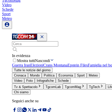
TgcomMag
Video
Schede
Sport
Meteo
In evidenza
Mostra tutti
Nascondi
Guerra Iran
Elezioni
Crans Montana
Epstein Files
Famiglia nel b
Tutte le notizie del giorno
Cronaca
Mondo
Politica
Economia
Sport
Meteo
Video
Foto
Infografiche
Schede
Tv & Spettacolo
TgcomLab
TgcomMag
TgTech
Lif
Chi siamo
Seguici anche su