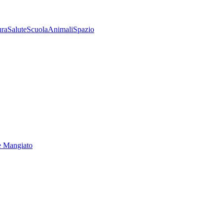
ura
Salute
Scuola
Animali
Spazio
e Mangiato