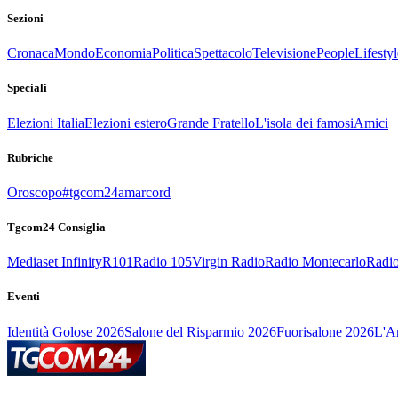
Sezioni
Cronaca
Mondo
Economia
Politica
Spettacolo
Televisione
People
Lifestyl
Speciali
Elezioni Italia
Elezioni estero
Grande Fratello
L'isola dei famosi
Amici
Rubriche
Oroscopo
#tgcom24amarcord
Tgcom24 Consiglia
Mediaset Infinity
R101
Radio 105
Virgin Radio
Radio Montecarlo
Radio
Eventi
Identità Golose 2026
Salone del Risparmio 2026
Fuorisalone 2026
L'Ar