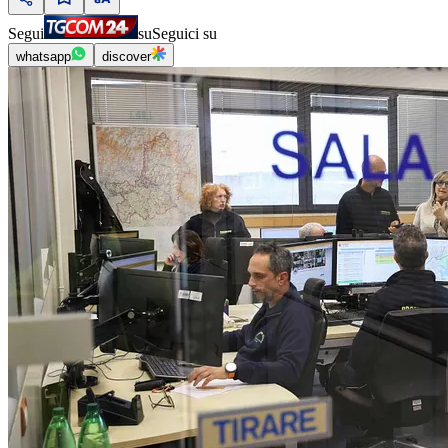
Segui
su
Seguici su
whatsapp
discover