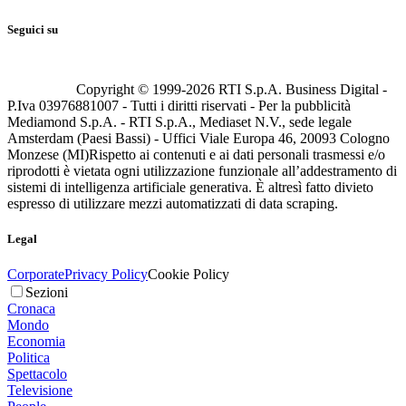
Seguici su
Copyright © 1999-
2026
RTI S.p.A. Business Digital -
P.Iva 03976881007 - Tutti i diritti riservati - Per la pubblicità
Mediamond S.p.A. - RTI S.p.A., Mediaset N.V., sede legale
Amsterdam (Paesi Bassi) - Uffici Viale Europa 46, 20093 Cologno
Monzese (MI)
Rispetto ai contenuti e ai dati personali trasmessi e/o
riprodotti è vietata ogni utilizzazione funzionale all’addestramento di
sistemi di intelligenza artificiale generativa. È altresì fatto divieto
espresso di utilizzare mezzi automatizzati di data scraping.
Legal
Corporate
Privacy Policy
Cookie Policy
Sezioni
Cronaca
Mondo
Economia
Politica
Spettacolo
Televisione