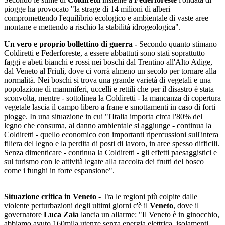
piogge ha provocato "la strage di 14 milioni di alberi
compromettendo l'equilibrio ecologico e ambientale di vaste aree
montane e mettendo a rischio la stabilità idrogeologica".
Un vero e proprio bollettino di guerra -
Secondo quanto stimano
Coldiretti e Federforeste, a essere abbattuti sono stati soprattutto
faggi e abeti bianchi e rossi nei boschi dal Trentino all'Alto Adige,
dal Veneto al Friuli, dove ci vorrà almeno un secolo per tornare alla
normalità. Nei boschi si trova una grande varietà di vegetali e una
popolazione di mammiferi, uccelli e rettili che per il disastro è stata
sconvolta, mentre - sottolinea la Coldiretti - la mancanza di copertura
vegetale lascia il campo libero a frane e smottamenti in caso di forti
piogge. In una situazione in cui "l'Italia importa circa l'80% del
legno che consuma, al danno ambientale si aggiunge - continua la
Coldiretti - quello economico con importanti ripercussioni sull'intera
filiera del legno e la perdita di posti di lavoro, in aree spesso difficili.
Senza dimenticare - continua la Coldiretti - gli effetti paesaggistici e
sul turismo con le attività legate alla raccolta dei frutti del bosco
come i funghi in forte espansione".
Situazione critica in Veneto -
Tra le regioni più colpite dalle
violente perturbazioni degli ultimi giorni c'è il
Veneto
, dove il
governatore
Luca Zaia
lancia un allarme: "Il Veneto è in ginocchio,
abbiamo avuto 160mila utenze senza energia elettrica, isolamenti