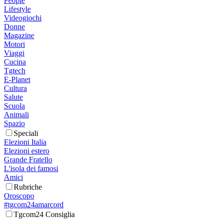
People
Lifestyle
Videogiochi
Donne
Magazine
Motori
Viaggi
Cucina
Tgtech
E-Planet
Cultura
Salute
Scuola
Animali
Spazio
Speciali
Elezioni Italia
Elezioni estero
Grande Fratello
L'isola dei famosi
Amici
Rubriche
Oroscopo
#tgcom24amarcord
Tgcom24 Consiglia