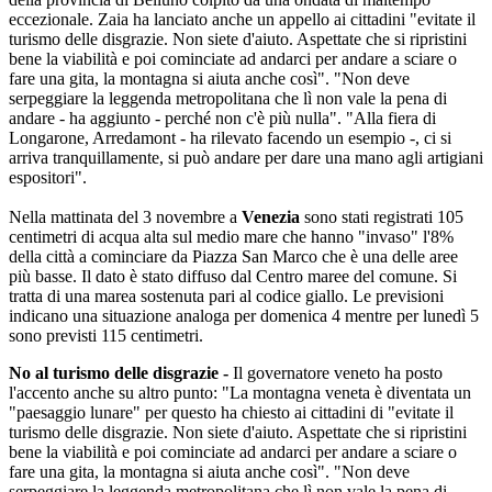
eccezionale. Zaia ha lanciato anche un appello ai cittadini "evitate il
turismo delle disgrazie. Non siete d'aiuto. Aspettate che si ripristini
bene la viabilità e poi cominciate ad andarci per andare a sciare o
fare una gita, la montagna si aiuta anche così". "Non deve
serpeggiare la leggenda metropolitana che lì non vale la pena di
andare - ha aggiunto - perché non c'è più nulla". "Alla fiera di
Longarone, Arredamont - ha rilevato facendo un esempio -, ci si
arriva tranquillamente, si può andare per dare una mano agli artigiani
espositori".
Nella mattinata del 3 novembre a
Venezia
sono stati registrati 105
centimetri di acqua alta sul medio mare che hanno "invaso" l'8%
della città a cominciare da Piazza San Marco che è una delle aree
più basse. Il dato è stato diffuso dal Centro maree del comune. Si
tratta di una marea sostenuta pari al codice giallo. Le previsioni
indicano una situazione analoga per domenica 4 mentre per lunedì 5
sono previsti 115 centimetri.
No al turismo delle disgrazie -
Il governatore veneto ha posto
l'accento anche su altro punto: "La montagna veneta è diventata un
"paesaggio lunare" per questo ha chiesto ai cittadini di "evitate il
turismo delle disgrazie. Non siete d'aiuto. Aspettate che si ripristini
bene la viabilità e poi cominciate ad andarci per andare a sciare o
fare una gita, la montagna si aiuta anche così". "Non deve
serpeggiare la leggenda metropolitana che lì non vale la pena di