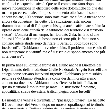
telefonici e acquedottistico". Questo il commento fatto dopo una
nuova ricognizione in elicottero delle zone dolomitiche colpite dal
maltempo eccezionale. "In questo momento otto frazioni sono
ancora isolate, 100 persone sono state evacuate e 5mila utenze sono
ancora da collegare - ha detto -. La situazione resta ancora
drammatica, ma al di là di questo bisogna anche affrontare subito la
ripresa delle delle attività delle fabbriche del territorio e il territorio
stesso". L'ondata di maltempo, ha ricordato Zaia, ha fatto sì che
"quasi 100mila di ettari di bosco non ci sono più, le frane non si
contano intere strade sono da rifare. I Serrai di Sottoguda sono
inesistenti". "Dobbiamo intervenire subito, il problema non è solo di
non recuperare la viabilità ma c'è il rischio di spopolamento che più
ci fa pensare".
In prima linea sul difficile fronte di Belluno anche il Direttore del
Dipartimento della Protezione Civile Nazionale
Angelo Borrelli
che
spiega come servano interventi urgenti: "Dobbiamo partire subito
perché se dobbiamo attendere la conta dei danni ci attiveremo
almeno tra due mesi. Abbiamo una sofferenza in tutta Italia, ma in
questo territorio è molto piu' pesante. La situazione è pesante,
apocalittica, strade devastate, tralicci piegati come fuscelli".
La montagna veneta è diventata un "paesaggio lunare". Lo ha detto
il Governatore del Veneto dopo un nuovo sopralluogo sul territorio
della provincia di Belluno colpito da una ondata di maltempo