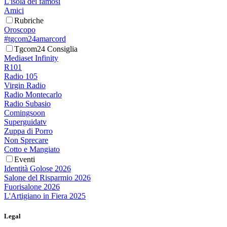
L'isola dei famosi
Amici
Rubriche
Oroscopo
#tgcom24amarcord
Tgcom24 Consiglia
Mediaset Infinity
R101
Radio 105
Virgin Radio
Radio Montecarlo
Radio Subasio
Comingsoon
Superguidatv
Zuppa di Porro
Non Sprecare
Cotto e Mangiato
Eventi
Identità Golose 2026
Salone del Risparmio 2026
Fuorisalone 2026
L'Artigiano in Fiera 2025
Legal