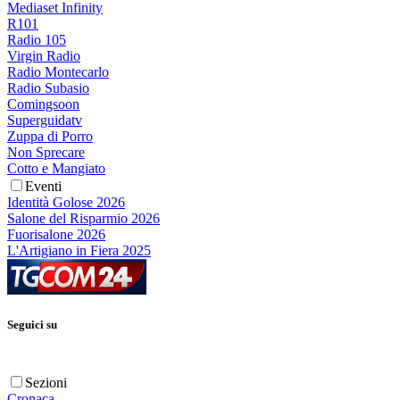
Mediaset Infinity
R101
Radio 105
Virgin Radio
Radio Montecarlo
Radio Subasio
Comingsoon
Superguidatv
Zuppa di Porro
Non Sprecare
Cotto e Mangiato
Eventi
Identità Golose 2026
Salone del Risparmio 2026
Fuorisalone 2026
L'Artigiano in Fiera 2025
Seguici su
Sezioni
Cronaca