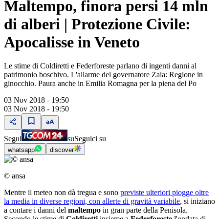
Maltempo, finora persi 14 mln
di alberi | Protezione Civile:
Apocalisse in Veneto
Le stime di Coldiretti e Federforeste parlano di ingenti danni al
patrimonio boschivo. L'allarme del governatore Zaia: Regione in
ginocchio. Paura anche in Emilia Romagna per la piena del Po
03 Nov 2018 - 19:50
03 Nov 2018 - 19:50
Segui
su
Seguici su
whatsapp
discover
© ansa
Mentre il meteo non dà tregua e sono
previste ulteriori piogge oltre
la media in diverse regioni, con allerte di gravità variabile
, si iniziano
a contare i danni del
maltempo
in gran parte della Penisola.
Secondo le stime di
Coldiretti
insieme a
Federforeste
l'ondata di