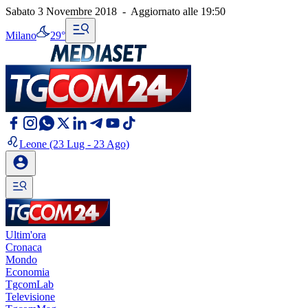
Sabato 3 Novembre 2018
-
Aggiornato alle
19:50
Milano
29°
Leone
(23 Lug - 23 Ago)
Ultim'ora
Cronaca
Mondo
Economia
TgcomLab
Televisione