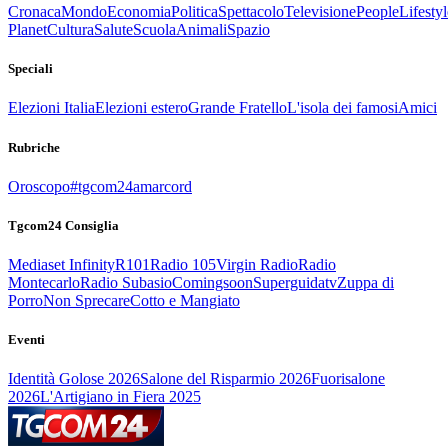
Cronaca
Mondo
Economia
Politica
Spettacolo
Televisione
People
Lifestyl
Planet
Cultura
Salute
Scuola
Animali
Spazio
Speciali
Elezioni Italia
Elezioni estero
Grande Fratello
L'isola dei famosi
Amici
Rubriche
Oroscopo
#tgcom24amarcord
Tgcom24 Consiglia
Mediaset Infinity
R101
Radio 105
Virgin Radio
Radio
Montecarlo
Radio Subasio
Comingsoon
Superguidatv
Zuppa di
Porro
Non Sprecare
Cotto e Mangiato
Eventi
Identità Golose 2026
Salone del Risparmio 2026
Fuorisalone
2026
L'Artigiano in Fiera 2025