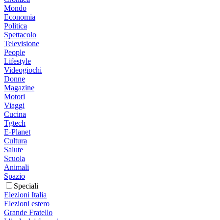
Mondo
Economia
Politica
Spettacolo
Televisione
People
Lifestyle
Videogiochi
Donne
Magazine
Motori
Viaggi
Cucina
Tgtech
E-Planet
Cultura
Salute
Scuola
Animali
Spazio
Speciali
Elezioni Italia
Elezioni estero
Grande Fratello