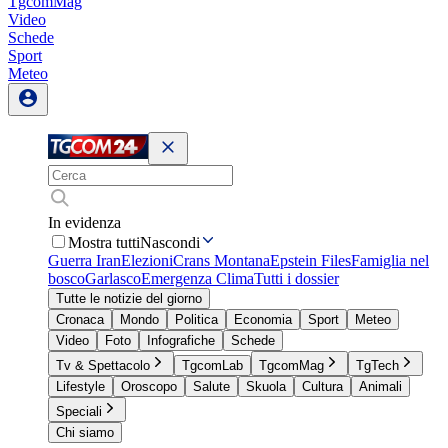
TgcomMag
Video
Schede
Sport
Meteo
In evidenza
Mostra tutti
Nascondi
Guerra Iran
Elezioni
Crans Montana
Epstein Files
Famiglia nel
bosco
Garlasco
Emergenza Clima
Tutti i dossier
Tutte le notizie del giorno
Cronaca
Mondo
Politica
Economia
Sport
Meteo
Video
Foto
Infografiche
Schede
Tv & Spettacolo
TgcomLab
TgcomMag
TgTech
Lifestyle
Oroscopo
Salute
Skuola
Cultura
Animali
Speciali
Chi siamo