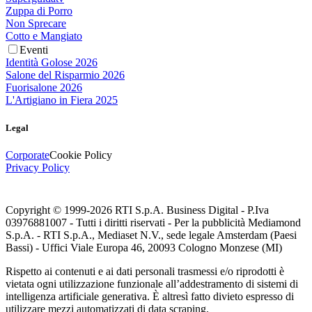
Zuppa di Porro
Non Sprecare
Cotto e Mangiato
Eventi
Identità Golose 2026
Salone del Risparmio 2026
Fuorisalone 2026
L'Artigiano in Fiera 2025
Legal
Corporate
Cookie Policy
Privacy Policy
Copyright © 1999-
2026
RTI S.p.A. Business Digital - P.Iva
03976881007 - Tutti i diritti riservati - Per la pubblicità Mediamond
S.p.A. - RTI S.p.A., Mediaset N.V., sede legale Amsterdam (Paesi
Bassi) - Uffici Viale Europa 46, 20093 Cologno Monzese (MI)
Rispetto ai contenuti e ai dati personali trasmessi e/o riprodotti è
vietata ogni utilizzazione funzionale all’addestramento di sistemi di
intelligenza artificiale generativa. È altresì fatto divieto espresso di
utilizzare mezzi automatizzati di data scraping.