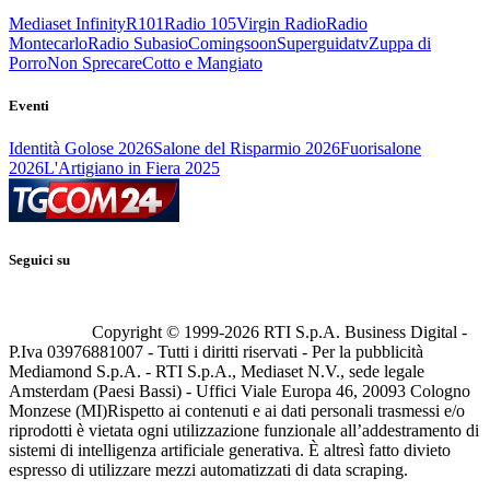
Mediaset Infinity
R101
Radio 105
Virgin Radio
Radio
Montecarlo
Radio Subasio
Comingsoon
Superguidatv
Zuppa di
Porro
Non Sprecare
Cotto e Mangiato
Eventi
Identità Golose 2026
Salone del Risparmio 2026
Fuorisalone
2026
L'Artigiano in Fiera 2025
Seguici su
Copyright © 1999-
2026
RTI S.p.A. Business Digital -
P.Iva 03976881007 - Tutti i diritti riservati - Per la pubblicità
Mediamond S.p.A. - RTI S.p.A., Mediaset N.V., sede legale
Amsterdam (Paesi Bassi) - Uffici Viale Europa 46, 20093 Cologno
Monzese (MI)
Rispetto ai contenuti e ai dati personali trasmessi e/o
riprodotti è vietata ogni utilizzazione funzionale all’addestramento di
sistemi di intelligenza artificiale generativa. È altresì fatto divieto
espresso di utilizzare mezzi automatizzati di data scraping.