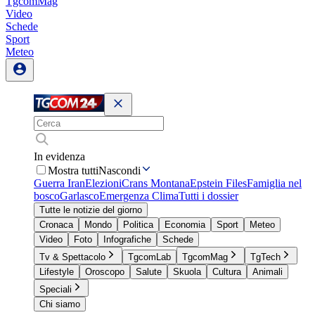
TgcomMag
Video
Schede
Sport
Meteo
In evidenza
Mostra tutti
Nascondi
Guerra Iran
Elezioni
Crans Montana
Epstein Files
Famiglia nel
bosco
Garlasco
Emergenza Clima
Tutti i dossier
Tutte le notizie del giorno
Cronaca
Mondo
Politica
Economia
Sport
Meteo
Video
Foto
Infografiche
Schede
Tv & Spettacolo
TgcomLab
TgcomMag
TgTech
Lifestyle
Oroscopo
Salute
Skuola
Cultura
Animali
Speciali
Chi siamo