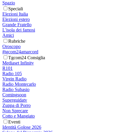
Spazio
Speciali
Elezioni Italia
Elezioni estero
Grande Fratello
L'isola dei famosi
Amici
Rubriche
Oroscopo
#tgcom24amarcord
Tgcom24 Consiglia
Mediaset Infinity
R101
Radio 105
Virgin Radio
Radio Montecarlo
Radio Subasio
Comingsoon
Superguidatv
Zuppa di Porro
Non Sprecare
Cotto e Mangiato
Eventi
Identità Golose 2026