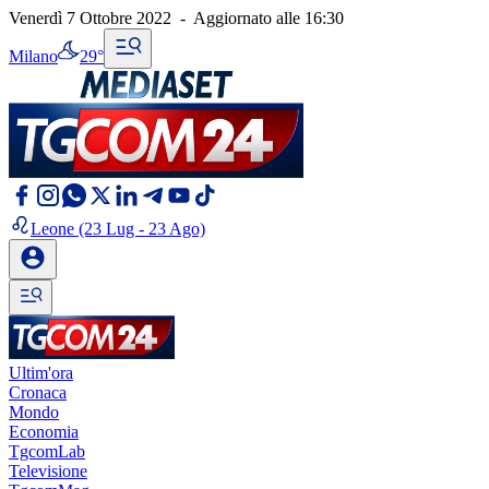
Venerdì 7 Ottobre 2022
-
Aggiornato alle
16:30
Milano
29°
Leone
(23 Lug - 23 Ago)
Ultim'ora
Cronaca
Mondo
Economia
TgcomLab
Televisione