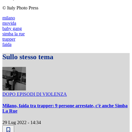
© Italy Photo Press
milano
movida
baby gang
simba la rue
trapper
faida
Sullo stesso tema
DOPO EPISODI DI VIOLENZA
Milano, faida tra trapper: 9 persone arrestate, c'è anche Simba
La Rue
29 Lug 2022 - 14:34