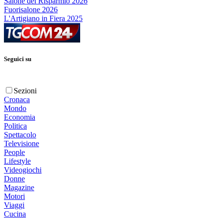
Salone del Risparmio 2026
Fuorisalone 2026
L'Artigiano in Fiera 2025
Seguici su
Sezioni
Cronaca
Mondo
Economia
Politica
Spettacolo
Televisione
People
Lifestyle
Videogiochi
Donne
Magazine
Motori
Viaggi
Cucina