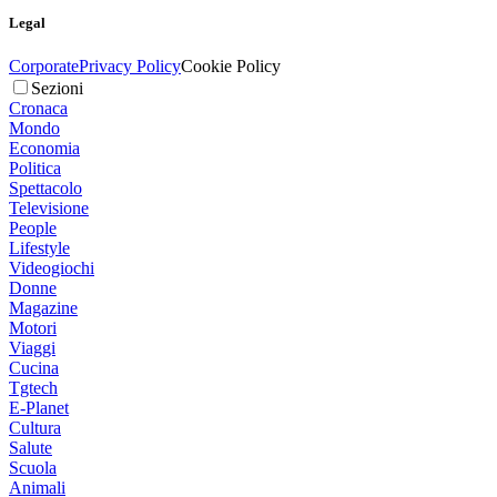
Legal
Corporate
Privacy Policy
Cookie Policy
Sezioni
Cronaca
Mondo
Economia
Politica
Spettacolo
Televisione
People
Lifestyle
Videogiochi
Donne
Magazine
Motori
Viaggi
Cucina
Tgtech
E-Planet
Cultura
Salute
Scuola
Animali