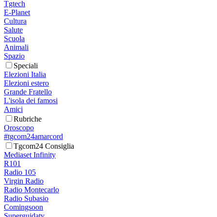
Tgtech
E-Planet
Cultura
Salute
Scuola
Animali
Spazio
Speciali
Elezioni Italia
Elezioni estero
Grande Fratello
L'isola dei famosi
Amici
Rubriche
Oroscopo
#tgcom24amarcord
Tgcom24 Consiglia
Mediaset Infinity
R101
Radio 105
Virgin Radio
Radio Montecarlo
Radio Subasio
Comingsoon
Superguidatv