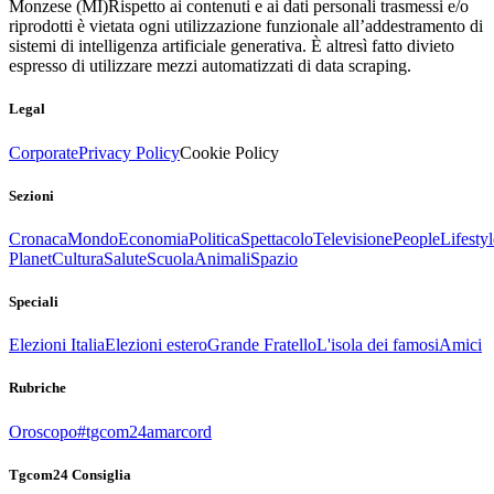
Monzese (MI)
Rispetto ai contenuti e ai dati personali trasmessi e/o
riprodotti è vietata ogni utilizzazione funzionale all’addestramento di
sistemi di intelligenza artificiale generativa. È altresì fatto divieto
espresso di utilizzare mezzi automatizzati di data scraping.
Legal
Corporate
Privacy Policy
Cookie Policy
Sezioni
Cronaca
Mondo
Economia
Politica
Spettacolo
Televisione
People
Lifestyl
Planet
Cultura
Salute
Scuola
Animali
Spazio
Speciali
Elezioni Italia
Elezioni estero
Grande Fratello
L'isola dei famosi
Amici
Rubriche
Oroscopo
#tgcom24amarcord
Tgcom24 Consiglia