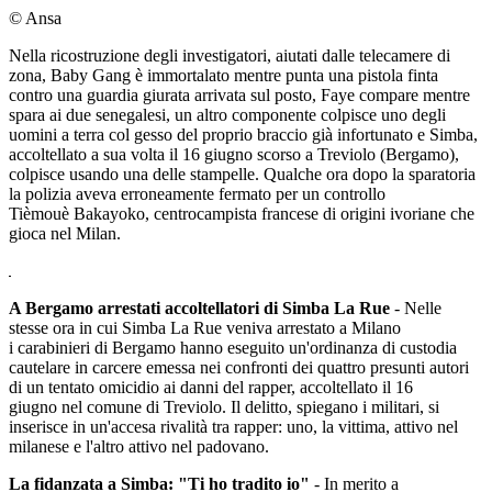
© Ansa
Nella ricostruzione degli investigatori, aiutati dalle telecamere di
zona, Baby Gang è immortalato mentre punta una pistola finta
contro una guardia giurata arrivata sul posto, Faye compare mentre
spara ai due senegalesi, un altro componente colpisce uno degli
uomini a terra col gesso del proprio braccio già infortunato e Simba,
accoltellato a sua volta il 16 giugno scorso a Treviolo (Bergamo),
colpisce usando una delle stampelle. Qualche ora dopo la sparatoria
la polizia aveva erroneamente fermato per un controllo
Tièmouè Bakayoko, centrocampista francese di origini ivoriane che
gioca nel Milan.
A Bergamo arrestati accoltellatori di Simba La Rue
- Nelle
stesse ora in cui Simba La Rue veniva arrestato a Milano
i carabinieri di Bergamo hanno eseguito un'ordinanza di custodia
cautelare in carcere emessa nei confronti dei quattro presunti autori
di un tentato omicidio ai danni del rapper, accoltellato il 16
giugno nel comune di Treviolo. Il delitto, spiegano i militari, si
inserisce in un'accesa rivalità tra rapper: uno, la vittima, attivo nel
milanese e l'altro attivo nel padovano.
La fidanzata a Simba: "Ti ho tradito io"
- In merito a