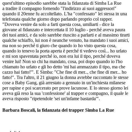
quest'ultimo episodio sarebbe stata la fidanzata di Simba La Rue
a tradire il compagno fornendo "l'indirizzo ai suoi aggressori"
quando il 20enne fu accoltellato. L'ha "confessato" lei stessa in una
telefonata qualche giorno dopo parlando proprio col rapper.
"Doveva venire da solo a farti questa cosa, umiliarti - dice la
giovane al fidanzato e intercettata il 10 luglio - perché aveva paura
dei tuoi amici, e da solo sarebbe riuscito a parlarti e al massimo tirarti
qualche schiaffo, lui non è neanche venuto, ha mandato i suoi amici,
ma non so perché ti giuro che quando io ho visto questa cosa,
quando io tenevo la porta aperta è perché ti vedevo così... ho urlato
e mi son spaventata perché io, non era lui il tipo, perché doveva
venire lui! Non so chi ha mandato, cosa, poi dopo quando io l'ho
chiamato ho urlato e gli ho detto 'mi hai ammazzato il tipo, ma che
cazzo hai fatto!'". E Simba: "Che fine di mer.., che fine di mer... ho
fatto!". Tra l'altro, il 21 giugno la donna avrebbe raccontato le stesse
cose a Baby Gang, già arrestato a gennaio in un'inchiesta milanese
per rapine e poi scarcerato per prove lacunose. E lo stesso giorno lei
aveva già reso la sua 'confessione' al trapper e compagno, il quale le
aveva risposto "ripetendole 'sei un'infame bastarda'".
Barbara Boscali, la fidanzata del trapper Simba La Rue