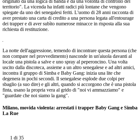
originato da una logica di banda e da una volontà di controllo del
territorio". La vicenda ha infatti radici più lontane che vengono
spiegate da uno dei senegalesi feriti. L'uomo di 28 anni racconta di
aver prestato una carta di credito a una persona legata all'entourage
dei trapper e di aver subìto numerose minacce in risposta alla sua
richiesta di restituzione.
La notte dell'aggressione, temendo di incontrare questa persona (che
non compare nel provvedimento) nasconde in un'aiuola davanti al
locale una pistola a salve e uno spray al peperoncino. Una volta
uscito dalla discoteca, assieme a un altro senegalese e ad altri amici,
incontra il gruppo di Simba e Baby Gang: inizia una lite che
degenera in pochi secondi. Il senegalese esplode due colpi per
sbaglio (a suo dire) e gli altri, quando si accorgono che è una pistola
finta, usano la propria vera al grido di "noi vi ammazziamo" e
"guardate che noi siamo la gang".
Milano, movida violenta: arrestati i trapper Baby Gang e Simba
La Rue
1
di 35