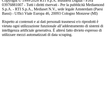
Copyright © 1999-
2026
RTI S.p.A. Business Digital - P.Iva
03976881007 - Tutti i diritti riservati - Per la pubblicità Mediamond
S.p.A. - RTI S.p.A., Mediaset N.V., sede legale Amsterdam (Paesi
Bassi) - Uffici Viale Europa 46, 20093 Cologno Monzese (MI)
Rispetto ai contenuti e ai dati personali trasmessi e/o riprodotti è
vietata ogni utilizzazione funzionale all’addestramento di sistemi di
intelligenza artificiale generativa. È altresì fatto divieto espresso di
utilizzare mezzi automatizzati di data scraping.