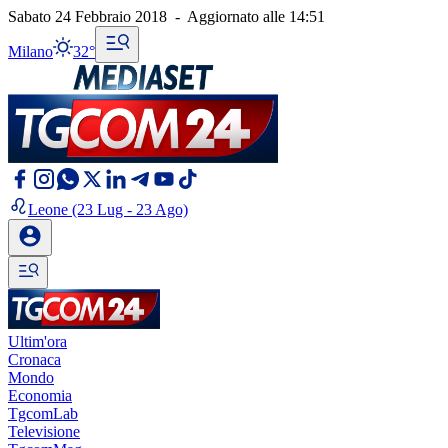
Sabato 24 Febbraio 2018
-
Aggiornato alle
14:51
Milano
32°
Leone
(23 Lug - 23 Ago)
Ultim'ora
Cronaca
Mondo
Economia
TgcomLab
Televisione