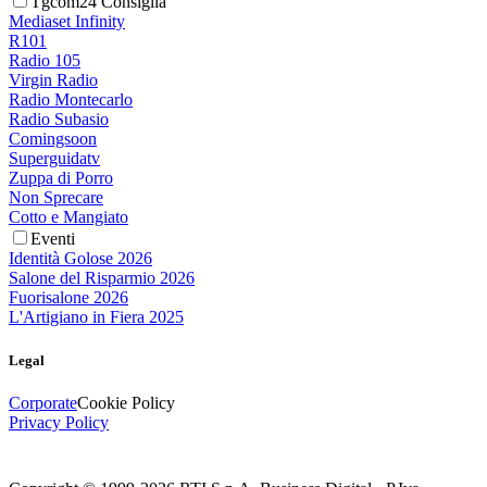
Tgcom24 Consiglia
Mediaset Infinity
R101
Radio 105
Virgin Radio
Radio Montecarlo
Radio Subasio
Comingsoon
Superguidatv
Zuppa di Porro
Non Sprecare
Cotto e Mangiato
Eventi
Identità Golose 2026
Salone del Risparmio 2026
Fuorisalone 2026
L'Artigiano in Fiera 2025
Legal
Corporate
Cookie Policy
Privacy Policy