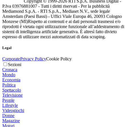
Copyright © 1999-
2026
RTI S.p.A. Business Digital -
P.Iva 03976881007 - Tutti i diritti riservati - Per la pubblicità
Mediamond S.p.A. - RTI S.p.A., Mediaset N.V., sede legale
Amsterdam (Paesi Bassi) - Uffici Viale Europa 46, 20093 Cologno
Monzese (MI)
Rispetto ai contenuti e ai dati personali trasmessi e/o
riprodotti è vietata ogni utilizzazione funzionale all’addestramento di
sistemi di intelligenza artificiale generativa. È altresì fatto divieto
espresso di utilizzare mezzi automatizzati di data scraping.
Legal
Corporate
Privacy Policy
Cookie Policy
Sezioni
Cronaca
Mondo
Economia
Politica
Spettacolo
Televisione
People
Lifestyle
Videogiochi
Donne
Magazine
Motori