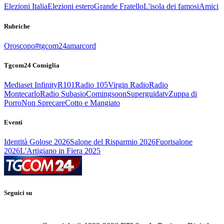
Elezioni Italia
Elezioni estero
Grande Fratello
L'isola dei famosi
Amici
Rubriche
Oroscopo
#tgcom24amarcord
Tgcom24 Consiglia
Mediaset Infinity
R101
Radio 105
Virgin Radio
Radio
Montecarlo
Radio Subasio
Comingsoon
Superguidatv
Zuppa di
Porro
Non Sprecare
Cotto e Mangiato
Eventi
Identità Golose 2026
Salone del Risparmio 2026
Fuorisalone
2026
L'Artigiano in Fiera 2025
Seguici su