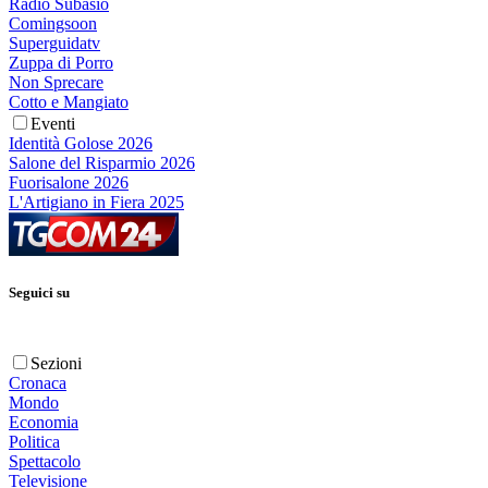
Radio Subasio
Comingsoon
Superguidatv
Zuppa di Porro
Non Sprecare
Cotto e Mangiato
Eventi
Identità Golose 2026
Salone del Risparmio 2026
Fuorisalone 2026
L'Artigiano in Fiera 2025
Seguici su
Sezioni
Cronaca
Mondo
Economia
Politica
Spettacolo
Televisione