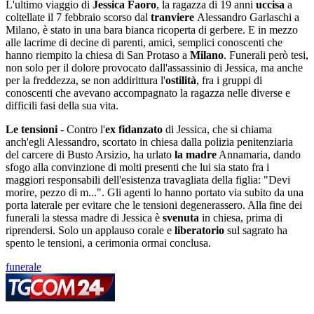
L'ultimo viaggio di
Jessica Faoro
, la ragazza di 19 anni
uccisa
a
coltellate il 7 febbraio scorso dal
tranviere
Alessandro Garlaschi a
Milano, è stato in una bara bianca ricoperta di gerbere. E in mezzo
alle lacrime di decine di parenti, amici, semplici conoscenti che
hanno riempito la chiesa di San Protaso a
Milano
. Funerali però tesi,
non solo per il dolore provocato dall'assassinio di Jessica, ma anche
per la freddezza, se non addirittura l'
ostilità
, fra i gruppi di
conoscenti che avevano accompagnato la ragazza nelle diverse e
difficili fasi della sua vita.
Le tensioni
- Contro l'
ex fidanzato
di Jessica, che si chiama
anch'egli Alessandro, scortato in chiesa dalla polizia penitenziaria
del carcere di Busto Arsizio, ha urlato
la madre
Annamaria, dando
sfogo alla convinzione di molti presenti che lui sia stato fra i
maggiori responsabili dell'esistenza travagliata della figlia: "Devi
morire, pezzo di m...". Gli agenti lo hanno portato via subito da una
porta laterale per evitare che le tensioni degenerassero. Alla fine dei
funerali la stessa madre di Jessica è
svenuta
in chiesa, prima di
riprendersi. Solo un applauso corale e
liberatorio
sul sagrato ha
spento le tensioni, a cerimonia ormai conclusa.
funerale