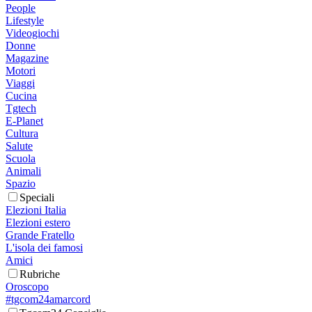
People
Lifestyle
Videogiochi
Donne
Magazine
Motori
Viaggi
Cucina
Tgtech
E-Planet
Cultura
Salute
Scuola
Animali
Spazio
Speciali
Elezioni Italia
Elezioni estero
Grande Fratello
L'isola dei famosi
Amici
Rubriche
Oroscopo
#tgcom24amarcord