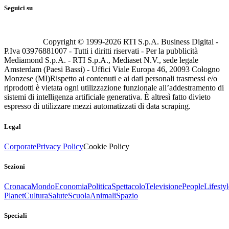
Seguici su
Copyright © 1999-
2026
RTI S.p.A. Business Digital -
P.Iva 03976881007 - Tutti i diritti riservati - Per la pubblicità
Mediamond S.p.A. - RTI S.p.A., Mediaset N.V., sede legale
Amsterdam (Paesi Bassi) - Uffici Viale Europa 46, 20093 Cologno
Monzese (MI)
Rispetto ai contenuti e ai dati personali trasmessi e/o
riprodotti è vietata ogni utilizzazione funzionale all’addestramento di
sistemi di intelligenza artificiale generativa. È altresì fatto divieto
espresso di utilizzare mezzi automatizzati di data scraping.
Legal
Corporate
Privacy Policy
Cookie Policy
Sezioni
Cronaca
Mondo
Economia
Politica
Spettacolo
Televisione
People
Lifestyl
Planet
Cultura
Salute
Scuola
Animali
Spazio
Speciali