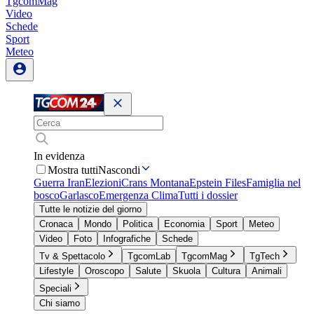
TgcomMag
Video
Schede
Sport
Meteo
In evidenza
Mostra tutti
Nascondi
Guerra Iran
Elezioni
Crans Montana
Epstein Files
Famiglia nel
bosco
Garlasco
Emergenza Clima
Tutti i dossier
Tutte le notizie del giorno
Cronaca
Mondo
Politica
Economia
Sport
Meteo
Video
Foto
Infografiche
Schede
Tv & Spettacolo
TgcomLab
TgcomMag
TgTech
Lifestyle
Oroscopo
Salute
Skuola
Cultura
Animali
Speciali
Chi siamo