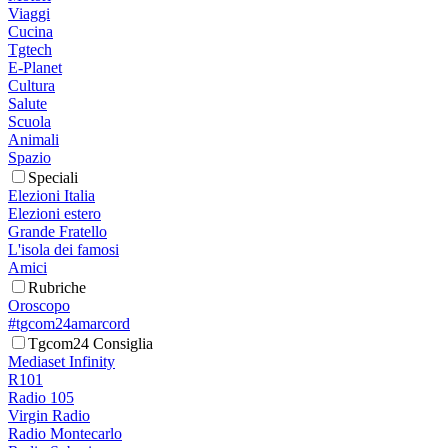
Viaggi
Cucina
Tgtech
E-Planet
Cultura
Salute
Scuola
Animali
Spazio
Speciali
Elezioni Italia
Elezioni estero
Grande Fratello
L'isola dei famosi
Amici
Rubriche
Oroscopo
#tgcom24amarcord
Tgcom24 Consiglia
Mediaset Infinity
R101
Radio 105
Virgin Radio
Radio Montecarlo