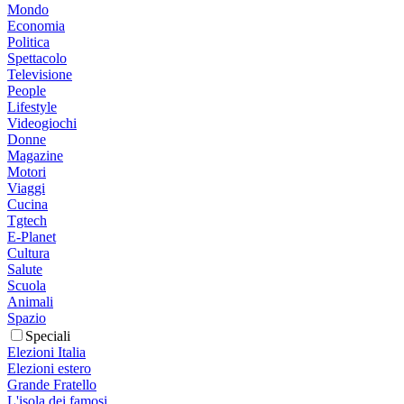
Mondo
Economia
Politica
Spettacolo
Televisione
People
Lifestyle
Videogiochi
Donne
Magazine
Motori
Viaggi
Cucina
Tgtech
E-Planet
Cultura
Salute
Scuola
Animali
Spazio
Speciali
Elezioni Italia
Elezioni estero
Grande Fratello
L'isola dei famosi