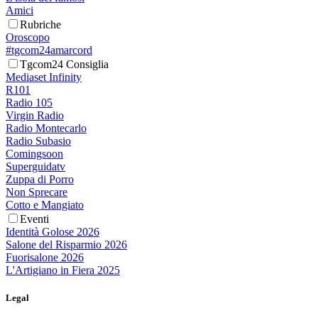
Amici
Rubriche
Oroscopo
#tgcom24amarcord
Tgcom24 Consiglia
Mediaset Infinity
R101
Radio 105
Virgin Radio
Radio Montecarlo
Radio Subasio
Comingsoon
Superguidatv
Zuppa di Porro
Non Sprecare
Cotto e Mangiato
Eventi
Identità Golose 2026
Salone del Risparmio 2026
Fuorisalone 2026
L'Artigiano in Fiera 2025
Legal