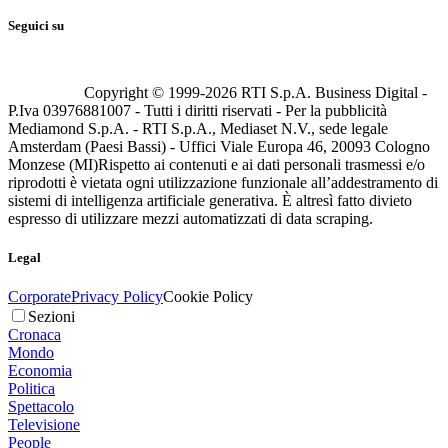
Seguici su
Copyright © 1999-
2026
RTI S.p.A. Business Digital -
P.Iva 03976881007 - Tutti i diritti riservati - Per la pubblicità
Mediamond S.p.A. - RTI S.p.A., Mediaset N.V., sede legale
Amsterdam (Paesi Bassi) - Uffici Viale Europa 46, 20093 Cologno
Monzese (MI)
Rispetto ai contenuti e ai dati personali trasmessi e/o
riprodotti è vietata ogni utilizzazione funzionale all’addestramento di
sistemi di intelligenza artificiale generativa. È altresì fatto divieto
espresso di utilizzare mezzi automatizzati di data scraping.
Legal
Corporate
Privacy Policy
Cookie Policy
Sezioni
Cronaca
Mondo
Economia
Politica
Spettacolo
Televisione
People