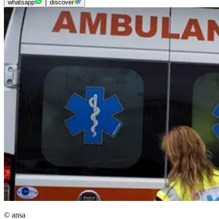
whatsapp
discover
© ansa