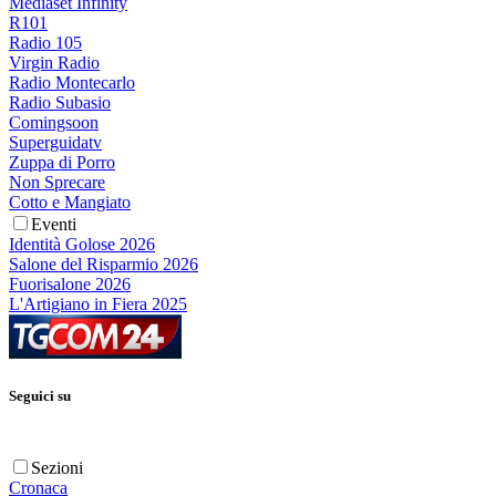
Mediaset Infinity
R101
Radio 105
Virgin Radio
Radio Montecarlo
Radio Subasio
Comingsoon
Superguidatv
Zuppa di Porro
Non Sprecare
Cotto e Mangiato
Eventi
Identità Golose 2026
Salone del Risparmio 2026
Fuorisalone 2026
L'Artigiano in Fiera 2025
Seguici su
Sezioni
Cronaca