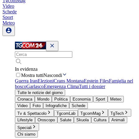
TgcomMag
Video
Schede
Sport
Meteo
In evidenza
Mostra tutti
Nascondi
Guerra Iran
Elezioni
Crans Montana
Epstein Files
Famiglia nel
bosco
Garlasco
Emergenza Clima
Tutti i dossier
Tutte le notizie del giorno
Cronaca
Mondo
Politica
Economia
Sport
Meteo
Video
Foto
Infografiche
Schede
Tv & Spettacolo
TgcomLab
TgcomMag
TgTech
Lifestyle
Oroscopo
Salute
Skuola
Cultura
Animali
Speciali
Chi siamo