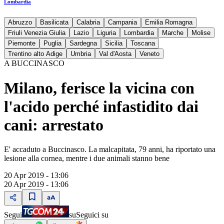
Lombardia
Abruzzo
Basilicata
Calabria
Campania
Emilia Romagna
Friuli Venezia Giulia
Lazio
Liguria
Lombardia
Marche
Molise
Piemonte
Puglia
Sardegna
Sicilia
Toscana
Trentino alto Adige
Umbria
Val d'Aosta
Veneto
A BUCCINASCO
Milano, ferisce la vicina con
l'acido perché infastidito dai
cani: arrestato
E' accaduto a Buccinasco. La malcapitata, 79 anni, ha riportato una
lesione alla cornea, mentre i due animali stanno bene
20 Apr 2019 - 13:06
20 Apr 2019 - 13:06
Segui
su
Seguici su