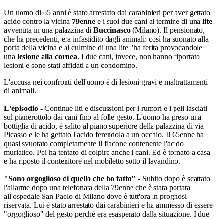
Un uomo di 65 anni è stato arrestato dai carabinieri per aver gettato
acido contro la vicina
79enne
e i suoi due cani al termine di una
lite
avvenuta in una palazzina di
Buccinasco
(Milano). Il pensionato,
che ha precedenti, era infastidito dagli animali: così ha suonato alla
porta della vicina e al culmine di una lite l'ha ferita provocandole
una
lesione alla cornea
. I due cani, invece, non hanno riportato
lesioni e sono stati affidati a un condomino.
L'accusa nei confronti dell'uomo è di lesioni gravi e maltrattamenti
di animali.
L'episodio
- Continue liti e discussioni per i rumori e i peli lasciati
sul pianerottolo dai cani fino al folle gesto. L'uomo ha preso una
bottiglia di acido, è salito al piano superiore della palazzina di via
Picasso e le ha gettato l'acido ferendola a un occhio. Il 65enne ha
quasi svuotato completamente il flacone contenente l'acido
muriatico. Poi ha tentato di colpire anche i cani. Ed è tornato a casa
e ha riposto il contenitore nel mobiletto sotto il lavandino.
"Sono orgoglioso di quello che ho fatto" -
Subito dopo è scattato
l'allarme dopo una telefonata della 79enne che è stata portata
all'ospedale San Paolo di Milano dove è tutt'ora in prognosi
riservata. Lui è stato arrestato dai carabinieri e ha ammesso di essere
"orgoglioso" del gesto perché era esasperato dalla situazione. I due