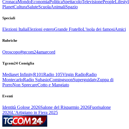
Cronaca
Mondo
Economia
Politica
Spettacolo
Televisione
People
Lifestyl
Planet
Cultura
Salute
Scuola
Animali
Spazio
Speciali
Elezioni Italia
Elezioni estero
Grande Fratello
L'isola dei famosi
Amici
Rubriche
Oroscopo
#tgcom24amarcord
Tgcom24 Consiglia
Mediaset Infinity
R101
Radio 105
Virgin Radio
Radio
Montecarlo
Radio Subasio
Comingsoon
Superguidatv
Zuppa di
Porro
Non Sprecare
Cotto e Mangiato
Eventi
Identità Golose 2026
Salone del Risparmio 2026
Fuorisalone
2026
L'Artigiano in Fiera 2025