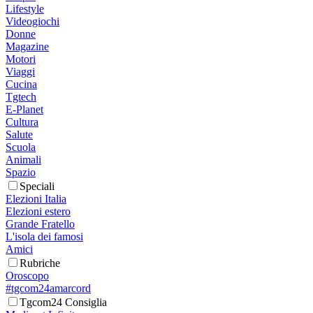
Lifestyle
Videogiochi
Donne
Magazine
Motori
Viaggi
Cucina
Tgtech
E-Planet
Cultura
Salute
Scuola
Animali
Spazio
Speciali
Elezioni Italia
Elezioni estero
Grande Fratello
L'isola dei famosi
Amici
Rubriche
Oroscopo
#tgcom24amarcord
Tgcom24 Consiglia