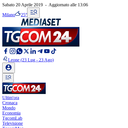
Sabato 20 Aprile 2019
-
Aggiornato alle
13:06
Milano
25°
Leone
(23 Lug - 23 Ago)
Ultim'ora
Cronaca
Mondo
Economia
TgcomLab
Televisione