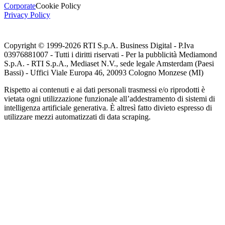
Corporate
Cookie Policy
Privacy Policy
Copyright © 1999-
2026
RTI S.p.A. Business Digital - P.Iva
03976881007 - Tutti i diritti riservati - Per la pubblicità Mediamond
S.p.A. - RTI S.p.A., Mediaset N.V., sede legale Amsterdam (Paesi
Bassi) - Uffici Viale Europa 46, 20093 Cologno Monzese (MI)
Rispetto ai contenuti e ai dati personali trasmessi e/o riprodotti è
vietata ogni utilizzazione funzionale all’addestramento di sistemi di
intelligenza artificiale generativa. È altresì fatto divieto espresso di
utilizzare mezzi automatizzati di data scraping.