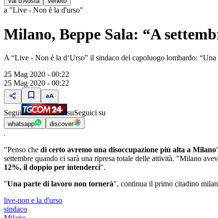
Val d'Aosta
Veneto
a "Live - Non è la d'urso"
Milano, Beppe Sala: “A settemb
A “Live - Non è la d‘Urso” il sindaco del capoluogo lombardo: “Una pa
25 Mag 2020 - 00:22
25 Mag 2020 - 00:22
Segui
su
Seguici su
whatsapp
discover
"Penso che
di certo avremo una disoccupazione più alta a Milano
settembre quando ci sarà una ripresa totale delle attività. "Milano av
12%, il doppio per intenderci
".
"
Una parte di lavoro non tornerà
", continua il primo citadino milane
live-non e la d'urso
sindaco
Milano