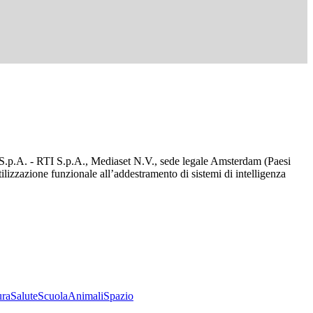
d S.p.A. - RTI S.p.A., Mediaset N.V., sede legale Amsterdam (Paesi
utilizzazione funzionale all’addestramento di sistemi di intelligenza
ura
Salute
Scuola
Animali
Spazio