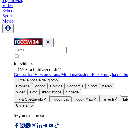
TgcomMag
Video
Schede
Sport
Meteo
In evidenza
Mostra tutti
Nascondi
Guerra Iran
Elezioni
Crans Montana
Epstein Files
Famiglia nel b
Tutte le notizie del giorno
Cronaca
Mondo
Politica
Economia
Sport
Meteo
Video
Foto
Infografiche
Schede
Tv & Spettacolo
TgcomLab
TgcomMag
TgTech
Lif
Chi siamo
Seguici anche su