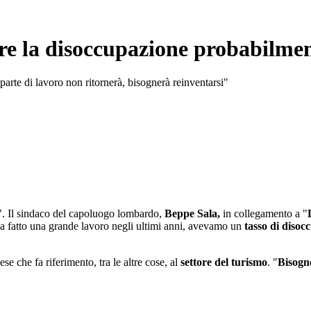
re la disoccupazione probabilmen
rte di lavoro non ritornerà, bisognerà reinventarsi"
". Il sindaco del capoluogo lombardo,
Beppe Sala,
in collegamento a "
eva fatto una grande lavoro negli ultimi anni, avevamo un
tasso di disoc
se che fa riferimento, tra le altre cose, al
settore del turismo
. "
Bisogn