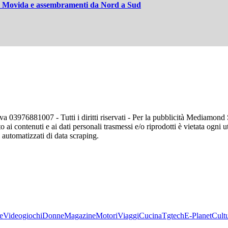
a" | Movida e assembramenti da Nord a Sud
va 03976881007 - Tutti i diritti riservati - Per la pubblicità Mediamon
o ai contenuti e ai dati personali trasmessi e/o riprodotti è vietata ogni 
zi automatizzati di data scraping.
e
Videogiochi
Donne
Magazine
Motori
Viaggi
Cucina
Tgtech
E-Planet
Cult