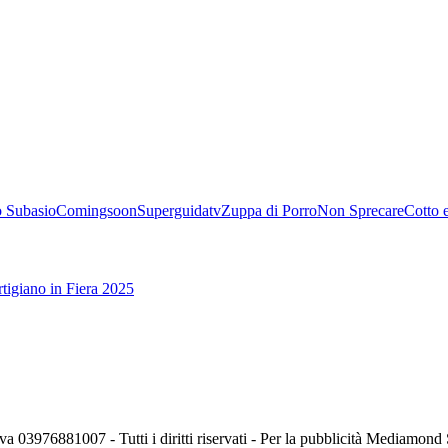
 Subasio
Comingsoon
Superguidatv
Zuppa di Porro
Non Sprecare
Cotto 
tigiano in Fiera 2025
va 03976881007 - Tutti i diritti riservati - Per la pubblicità Mediamon