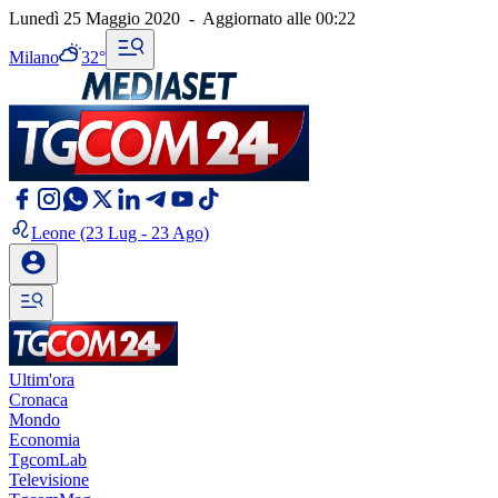
Lunedì 25 Maggio 2020
-
Aggiornato alle
00:22
Milano
32°
Leone
(23 Lug - 23 Ago)
Ultim'ora
Cronaca
Mondo
Economia
TgcomLab
Televisione