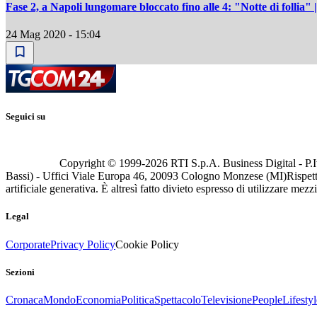
Fase 2, a Napoli lungomare bloccato fino alle 4: "Notte di folli
24 Mag 2020 - 15:04
Seguici su
Copyright © 1999-
2026
RTI S.p.A. Business Digital - P.I
Bassi) - Uffici Viale Europa 46, 20093 Cologno Monzese (MI)
Rispett
artificiale generativa. È altresì fatto divieto espresso di utilizzare mez
Legal
Corporate
Privacy Policy
Cookie Policy
Sezioni
Cronaca
Mondo
Economia
Politica
Spettacolo
Televisione
People
Lifestyl