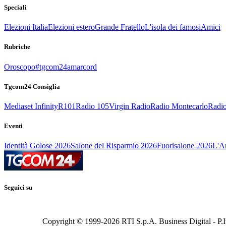
Speciali
Elezioni Italia
Elezioni estero
Grande Fratello
L'isola dei famosi
Amici
Rubriche
Oroscopo
#tgcom24amarcord
Tgcom24 Consiglia
Mediaset Infinity
R101
Radio 105
Virgin Radio
Radio Montecarlo
Radio
Eventi
Identità Golose 2026
Salone del Risparmio 2026
Fuorisalone 2026
L'Ar
Seguici su
Copyright © 1999-
2026
RTI S.p.A. Business Digital - P.I