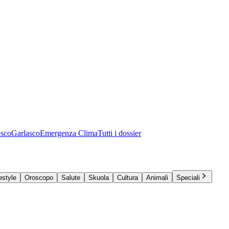
osco
Garlasco
Emergenza Clima
Tutti i dossier
estyle
Oroscopo
Salute
Skuola
Cultura
Animali
Speciali