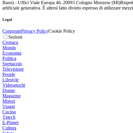
Bassi) - Uffici Viale Europa 46, 20093 Cologno Monzese (MI)
Rispett
artificiale generativa. È altresì fatto divieto espresso di utilizzare mez
Legal
Corporate
Privacy Policy
Cookie Policy
Sezioni
Cronaca
Mondo
Economia
Politica
Spettacolo
Televisione
People
Lifestyle
Videogiochi
Donne
Magazine
Motori
Viaggi
Cucina
Tgtech
E-Planet
Cultura