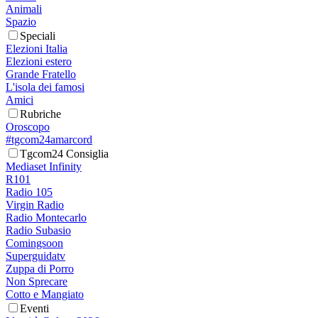
Animali
Spazio
Speciali
Elezioni Italia
Elezioni estero
Grande Fratello
L'isola dei famosi
Amici
Rubriche
Oroscopo
#tgcom24amarcord
Tgcom24 Consiglia
Mediaset Infinity
R101
Radio 105
Virgin Radio
Radio Montecarlo
Radio Subasio
Comingsoon
Superguidatv
Zuppa di Porro
Non Sprecare
Cotto e Mangiato
Eventi