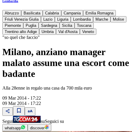
Lombardia
Abruzzo
Basilicata
Calabria
Campania
Emilia Romagna
Friuli Venezia Giulia
Lazio
Liguria
Lombardia
Marche
Molise
Piemonte
Puglia
Sardegna
Sicilia
Toscana
Trentino alto Adige
Umbria
Val d'Aosta
Veneto
"so quel che faccio"
Milano, anziano manager
malato assume una escort come
badante
Alla 28enne in regalo una casa da 700 mila euro
09 Mar 2014 - 17:22
09 Mar 2014 - 17:22
Segui
su
Seguici su
whatsapp
discover