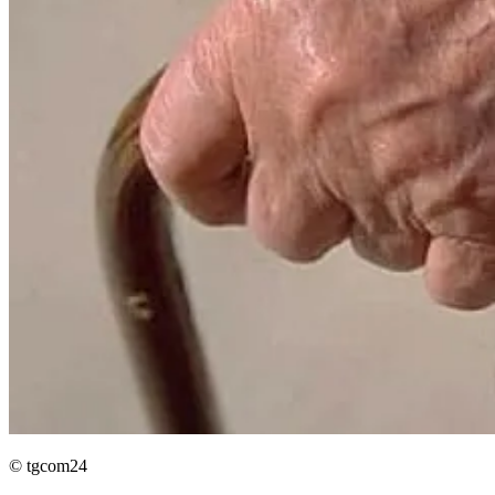
© tgcom24