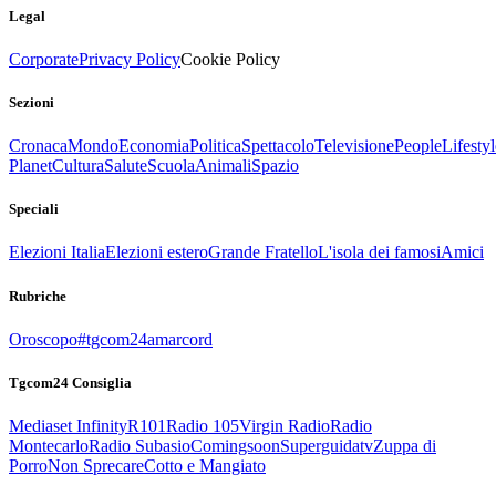
Legal
Corporate
Privacy Policy
Cookie Policy
Sezioni
Cronaca
Mondo
Economia
Politica
Spettacolo
Televisione
People
Lifestyl
Planet
Cultura
Salute
Scuola
Animali
Spazio
Speciali
Elezioni Italia
Elezioni estero
Grande Fratello
L'isola dei famosi
Amici
Rubriche
Oroscopo
#tgcom24amarcord
Tgcom24 Consiglia
Mediaset Infinity
R101
Radio 105
Virgin Radio
Radio
Montecarlo
Radio Subasio
Comingsoon
Superguidatv
Zuppa di
Porro
Non Sprecare
Cotto e Mangiato