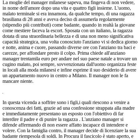
La moglie del manager milanese sapeva, ma fingeva di non vedere,
in nome dell'amore dopo una vita e quattro figli insieme. L'uomo,
malato terminale si era innamora, da qualche tempo, di una ragazza
brasiliana di 28 anni e aveva deciso di assumerla regolarmente
(stipendio più contributi) come badante, quando in realtà la giovane
come mestiere faceva la escort. Sposata con un italiano, la ragazza
dotata di una straordinaria bellezza e di una non meno significativa
capacità strategica, una volta conosciuto l'anziano vi si dedica giorno
e notte, anima e cuore, passando diverse ore con l'anziano tra baci e
carezze, per affondare presto il colpo. Prima chiede all'anziano
manager trentamila euro per andare nel suo paese natale a trovare un
cugino malato, poi sempre, sovvenzionata dall'uomo organizza feste
in locali alla moda milanesi e infine esprime il suo desiderio di avere
un appartamento nuovo in centro a Milano. Il manager non le fa
mancare niente.
In questa vicenda a soffrire sono i figli,i quali riescono a venire a
conoscenza dei fatti, grazie ad una confessione strappata alla madre
e immediatamente presentano un esposto con l'obiettivo di far
interdire il padre e di punire la ragazza . L'anziano manager si
difende affermando di non essere affatto incapace di intendere e
volere. Con la famiglia contro, il manager decide di licenziare la sua
badante riempesola di soldi. In Procura il fascicolo è stato aperto, e