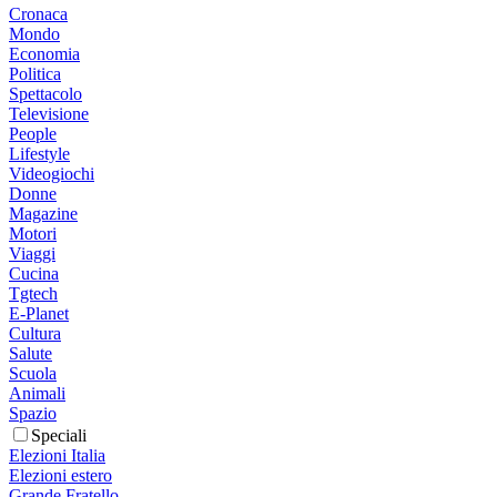
Cronaca
Mondo
Economia
Politica
Spettacolo
Televisione
People
Lifestyle
Videogiochi
Donne
Magazine
Motori
Viaggi
Cucina
Tgtech
E-Planet
Cultura
Salute
Scuola
Animali
Spazio
Speciali
Elezioni Italia
Elezioni estero
Grande Fratello