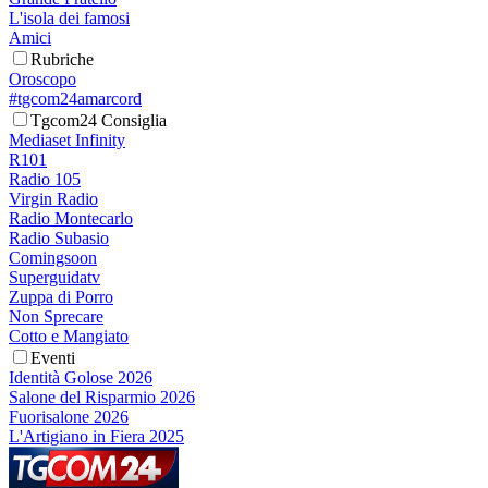
L'isola dei famosi
Amici
Rubriche
Oroscopo
#tgcom24amarcord
Tgcom24 Consiglia
Mediaset Infinity
R101
Radio 105
Virgin Radio
Radio Montecarlo
Radio Subasio
Comingsoon
Superguidatv
Zuppa di Porro
Non Sprecare
Cotto e Mangiato
Eventi
Identità Golose 2026
Salone del Risparmio 2026
Fuorisalone 2026
L'Artigiano in Fiera 2025