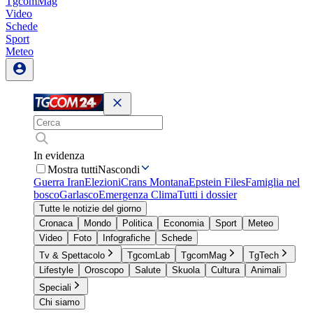
TgcomMag
Video
Schede
Sport
Meteo
In evidenza
Mostra tutti
Nascondi
Guerra Iran
Elezioni
Crans Montana
Epstein Files
Famiglia nel
bosco
Garlasco
Emergenza Clima
Tutti i dossier
Tutte le notizie del giorno
Cronaca
Mondo
Politica
Economia
Sport
Meteo
Video
Foto
Infografiche
Schede
Tv & Spettacolo
TgcomLab
TgcomMag
TgTech
Lifestyle
Oroscopo
Salute
Skuola
Cultura
Animali
Speciali
Chi siamo