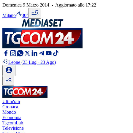
Domenica 9 Marzo 2014
-
Aggiornato alle
17:22
Milano
30°
Leone
(23 Lug - 23 Ago)
Ultim'ora
Cronaca
Mondo
Economia
TgcomLab
Televisione