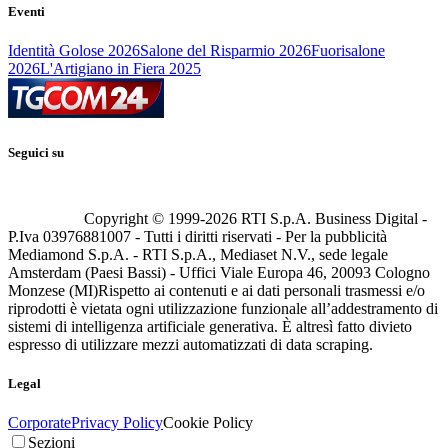
Eventi
Identità Golose 2026
Salone del Risparmio 2026
Fuorisalone
2026
L'Artigiano in Fiera 2025
Seguici su
Copyright © 1999-
2026
RTI S.p.A. Business Digital -
P.Iva 03976881007 - Tutti i diritti riservati - Per la pubblicità
Mediamond S.p.A. - RTI S.p.A., Mediaset N.V., sede legale
Amsterdam (Paesi Bassi) - Uffici Viale Europa 46, 20093 Cologno
Monzese (MI)
Rispetto ai contenuti e ai dati personali trasmessi e/o
riprodotti è vietata ogni utilizzazione funzionale all’addestramento di
sistemi di intelligenza artificiale generativa. È altresì fatto divieto
espresso di utilizzare mezzi automatizzati di data scraping.
Legal
Corporate
Privacy Policy
Cookie Policy
Sezioni