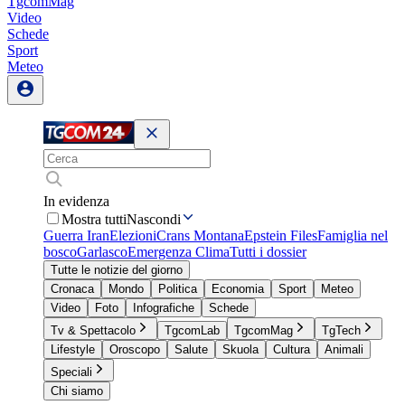
TgcomMag
Video
Schede
Sport
Meteo
In evidenza
Mostra tutti
Nascondi
Guerra Iran
Elezioni
Crans Montana
Epstein Files
Famiglia nel
bosco
Garlasco
Emergenza Clima
Tutti i dossier
Tutte le notizie del giorno
Cronaca
Mondo
Politica
Economia
Sport
Meteo
Video
Foto
Infografiche
Schede
Tv & Spettacolo
TgcomLab
TgcomMag
TgTech
Lifestyle
Oroscopo
Salute
Skuola
Cultura
Animali
Speciali
Chi siamo