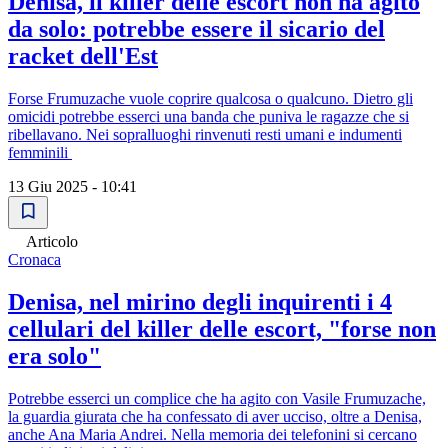
Denisa, il killer delle escort non ha agito
da solo: potrebbe essere il sicario del
racket dell'Est
Forse Frumuzache vuole coprire qualcosa o qualcuno. Dietro gli
omicidi potrebbe esserci una banda che puniva le ragazze che si
ribellavano. Nei sopralluoghi rinvenuti resti umani e indumenti
femminili
13 Giu 2025 - 10:41
Articolo
Cronaca
Denisa, nel mirino degli inquirenti i 4
cellulari del killer delle escort, "forse non
era solo"
Potrebbe esserci un complice che ha agito con Vasile Frumuzache,
la guardia giurata che ha confessato di aver ucciso, oltre a Denisa,
anche Ana Maria Andrei. Nella memoria dei telefonini si cercano