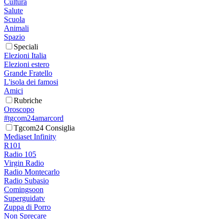
Cultura
Salute
Scuola
Animali
Spazio
Speciali
Elezioni Italia
Elezioni estero
Grande Fratello
L'isola dei famosi
Amici
Rubriche
Oroscopo
#tgcom24amarcord
Tgcom24 Consiglia
Mediaset Infinity
R101
Radio 105
Virgin Radio
Radio Montecarlo
Radio Subasio
Comingsoon
Superguidatv
Zuppa di Porro
Non Sprecare