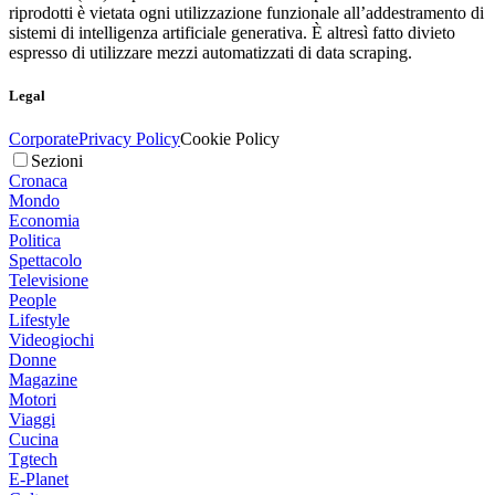
riprodotti è vietata ogni utilizzazione funzionale all’addestramento di
sistemi di intelligenza artificiale generativa. È altresì fatto divieto
espresso di utilizzare mezzi automatizzati di data scraping.
Legal
Corporate
Privacy Policy
Cookie Policy
Sezioni
Cronaca
Mondo
Economia
Politica
Spettacolo
Televisione
People
Lifestyle
Videogiochi
Donne
Magazine
Motori
Viaggi
Cucina
Tgtech
E-Planet