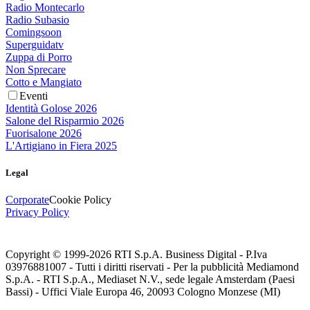
Radio Montecarlo
Radio Subasio
Comingsoon
Superguidatv
Zuppa di Porro
Non Sprecare
Cotto e Mangiato
Eventi
Identità Golose 2026
Salone del Risparmio 2026
Fuorisalone 2026
L'Artigiano in Fiera 2025
Legal
Corporate
Cookie Policy
Privacy Policy
Copyright © 1999-
2026
RTI S.p.A. Business Digital - P.Iva
03976881007 - Tutti i diritti riservati - Per la pubblicità Mediamond
S.p.A. - RTI S.p.A., Mediaset N.V., sede legale Amsterdam (Paesi
Bassi) - Uffici Viale Europa 46, 20093 Cologno Monzese (MI)