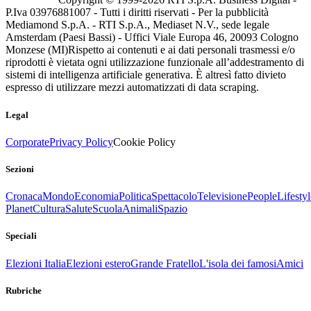
P.Iva 03976881007 - Tutti i diritti riservati - Per la pubblicità
Mediamond S.p.A. - RTI S.p.A., Mediaset N.V., sede legale
Amsterdam (Paesi Bassi) - Uffici Viale Europa 46, 20093 Cologno
Monzese (MI)
Rispetto ai contenuti e ai dati personali trasmessi e/o
riprodotti è vietata ogni utilizzazione funzionale all’addestramento di
sistemi di intelligenza artificiale generativa. È altresì fatto divieto
espresso di utilizzare mezzi automatizzati di data scraping.
Legal
Corporate
Privacy Policy
Cookie Policy
Sezioni
Cronaca
Mondo
Economia
Politica
Spettacolo
Televisione
People
Lifestyl
Planet
Cultura
Salute
Scuola
Animali
Spazio
Speciali
Elezioni Italia
Elezioni estero
Grande Fratello
L'isola dei famosi
Amici
Rubriche