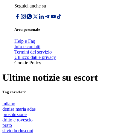
Seguici anche su
Area personale
Help e Faq
Info e contatti
Termini del servizio
Utilizzo dati e privacy
Cookie Policy
Ultime notizie su
escort
Tag correlati:
milano
denisa maria adas
prostituzione
dritto e rovescio
prato
silvio berlusconi