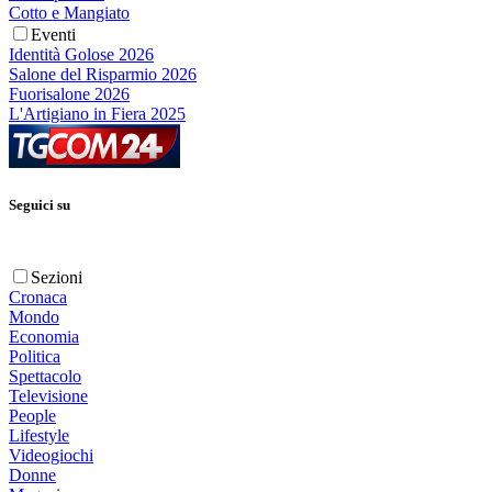
Cotto e Mangiato
Eventi
Identità Golose 2026
Salone del Risparmio 2026
Fuorisalone 2026
L'Artigiano in Fiera 2025
Seguici su
Sezioni
Cronaca
Mondo
Economia
Politica
Spettacolo
Televisione
People
Lifestyle
Videogiochi
Donne