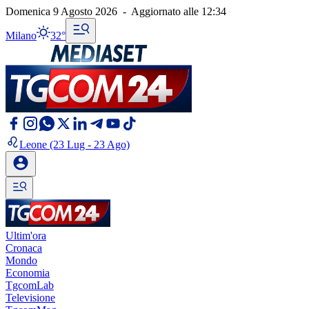
Domenica 9 Agosto 2026
-
Aggiornato alle
12:34
Milano
32°
Leone
(23 Lug - 23 Ago)
Ultim'ora
Cronaca
Mondo
Economia
TgcomLab
Televisione