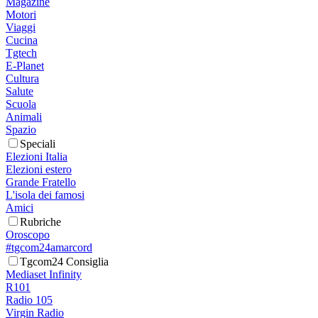
Magazine
Motori
Viaggi
Cucina
Tgtech
E-Planet
Cultura
Salute
Scuola
Animali
Spazio
Speciali
Elezioni Italia
Elezioni estero
Grande Fratello
L'isola dei famosi
Amici
Rubriche
Oroscopo
#tgcom24amarcord
Tgcom24 Consiglia
Mediaset Infinity
R101
Radio 105
Virgin Radio