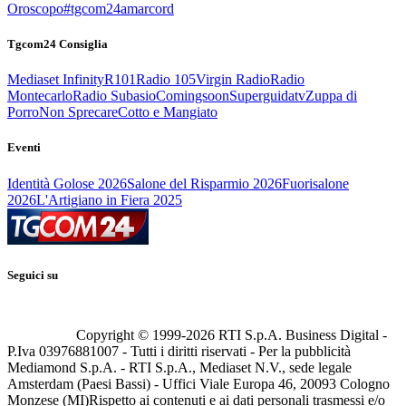
Oroscopo
#tgcom24amarcord
Tgcom24 Consiglia
Mediaset Infinity
R101
Radio 105
Virgin Radio
Radio
Montecarlo
Radio Subasio
Comingsoon
Superguidatv
Zuppa di
Porro
Non Sprecare
Cotto e Mangiato
Eventi
Identità Golose 2026
Salone del Risparmio 2026
Fuorisalone
2026
L'Artigiano in Fiera 2025
Seguici su
Copyright © 1999-
2026
RTI S.p.A. Business Digital -
P.Iva 03976881007 - Tutti i diritti riservati - Per la pubblicità
Mediamond S.p.A. - RTI S.p.A., Mediaset N.V., sede legale
Amsterdam (Paesi Bassi) - Uffici Viale Europa 46, 20093 Cologno
Monzese (MI)
Rispetto ai contenuti e ai dati personali trasmessi e/o