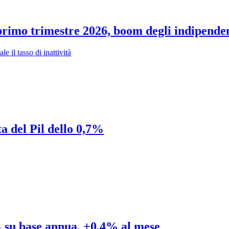
primo trimestre 2026, boom degli indipende
 il tasso di inattività
ta del Pil dello 0,7%
3% su base annua, +0,4% al mese