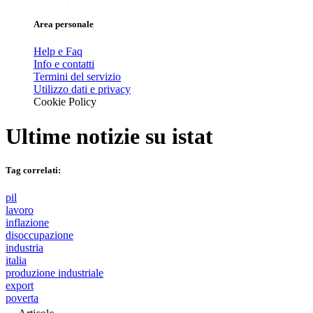
Area personale
Help e Faq
Info e contatti
Termini del servizio
Utilizzo dati e privacy
Cookie Policy
Ultime notizie su
istat
Tag correlati:
pil
lavoro
inflazione
disoccupazione
industria
italia
produzione industriale
export
poverta