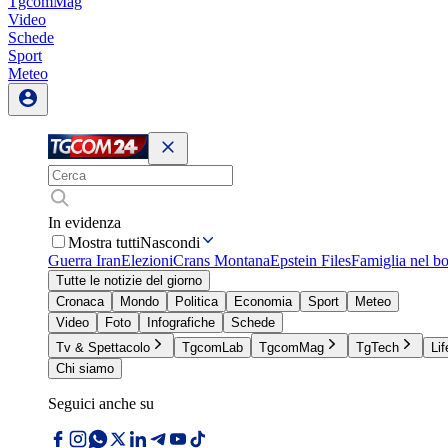
TgcomMag
Video
Schede
Sport
Meteo
In evidenza
Mostra tutti
Nascondi
Guerra Iran
Elezioni
Crans Montana
Epstein Files
Famiglia nel b
Tutte le notizie del giorno
Cronaca
Mondo
Politica
Economia
Sport
Meteo
Video
Foto
Infografiche
Schede
Tv & Spettacolo
TgcomLab
TgcomMag
TgTech
Lif
Chi siamo
Seguici anche su