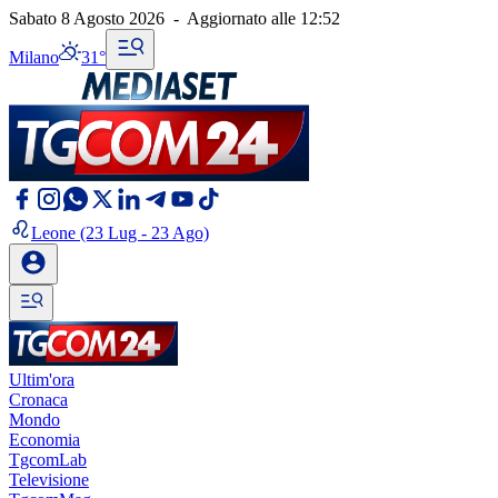
Sabato 8 Agosto 2026
-
Aggiornato alle
12:52
Milano
31°
Leone
(23 Lug - 23 Ago)
Ultim'ora
Cronaca
Mondo
Economia
TgcomLab
Televisione