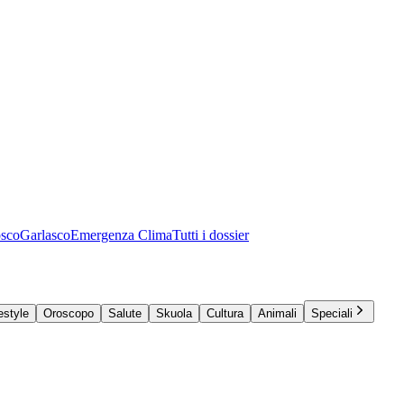
osco
Garlasco
Emergenza Clima
Tutti i dossier
estyle
Oroscopo
Salute
Skuola
Cultura
Animali
Speciali