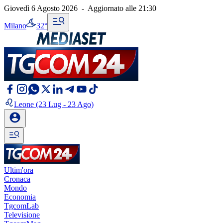
Giovedì 6 Agosto 2026
-
Aggiornato alle
21:30
Milano
32°
Leone
(23 Lug - 23 Ago)
Ultim'ora
Cronaca
Mondo
Economia
TgcomLab
Televisione