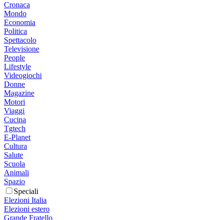
Cronaca
Mondo
Economia
Politica
Spettacolo
Televisione
People
Lifestyle
Videogiochi
Donne
Magazine
Motori
Viaggi
Cucina
Tgtech
E-Planet
Cultura
Salute
Scuola
Animali
Spazio
Speciali
Elezioni Italia
Elezioni estero
Grande Fratello