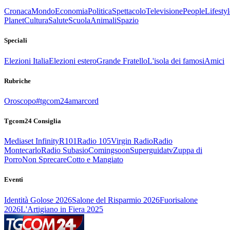
Cronaca
Mondo
Economia
Politica
Spettacolo
Televisione
People
Lifestyl
Planet
Cultura
Salute
Scuola
Animali
Spazio
Speciali
Elezioni Italia
Elezioni estero
Grande Fratello
L'isola dei famosi
Amici
Rubriche
Oroscopo
#tgcom24amarcord
Tgcom24 Consiglia
Mediaset Infinity
R101
Radio 105
Virgin Radio
Radio
Montecarlo
Radio Subasio
Comingsoon
Superguidatv
Zuppa di
Porro
Non Sprecare
Cotto e Mangiato
Eventi
Identità Golose 2026
Salone del Risparmio 2026
Fuorisalone
2026
L'Artigiano in Fiera 2025