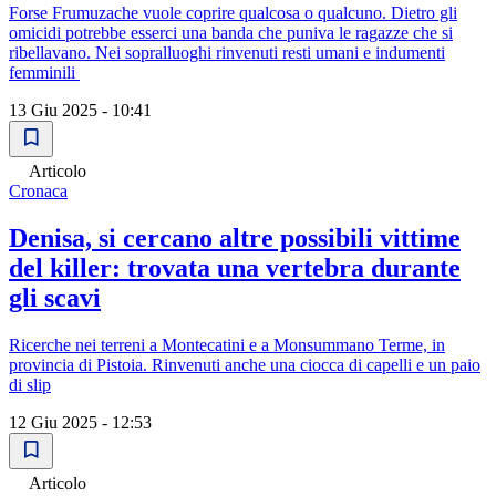
Forse Frumuzache vuole coprire qualcosa o qualcuno. Dietro gli
omicidi potrebbe esserci una banda che puniva le ragazze che si
ribellavano. Nei sopralluoghi rinvenuti resti umani e indumenti
femminili
13 Giu 2025 - 10:41
Articolo
Cronaca
Denisa, si cercano altre possibili vittime
del killer: trovata una vertebra durante
gli scavi
Ricerche nei terreni a Montecatini e a Monsummano Terme, in
provincia di Pistoia. Rinvenuti anche una ciocca di capelli e un paio
di slip
12 Giu 2025 - 12:53
Articolo