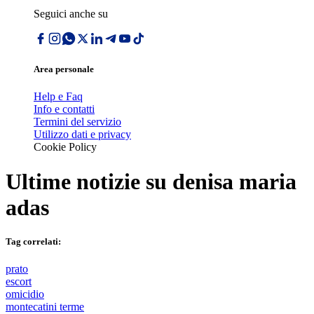
Seguici anche su
Area personale
Help e Faq
Info e contatti
Termini del servizio
Utilizzo dati e privacy
Cookie Policy
Ultime notizie su
denisa maria
adas
Tag correlati:
prato
escort
omicidio
montecatini terme