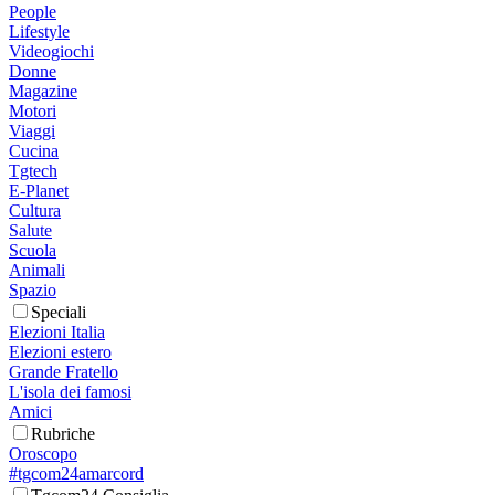
People
Lifestyle
Videogiochi
Donne
Magazine
Motori
Viaggi
Cucina
Tgtech
E-Planet
Cultura
Salute
Scuola
Animali
Spazio
Speciali
Elezioni Italia
Elezioni estero
Grande Fratello
L'isola dei famosi
Amici
Rubriche
Oroscopo
#tgcom24amarcord