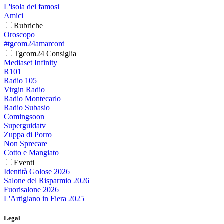
L'isola dei famosi
Amici
Rubriche
Oroscopo
#tgcom24amarcord
Tgcom24 Consiglia
Mediaset Infinity
R101
Radio 105
Virgin Radio
Radio Montecarlo
Radio Subasio
Comingsoon
Superguidatv
Zuppa di Porro
Non Sprecare
Cotto e Mangiato
Eventi
Identità Golose 2026
Salone del Risparmio 2026
Fuorisalone 2026
L'Artigiano in Fiera 2025
Legal