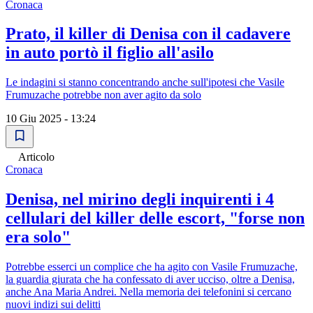
Cronaca
Prato, il killer di Denisa con il cadavere
in auto portò il figlio all'asilo
Le indagini si stanno concentrando anche sull'ipotesi che Vasile
Frumuzache potrebbe non aver agito da solo
10 Giu 2025 - 13:24
Articolo
Cronaca
Denisa, nel mirino degli inquirenti i 4
cellulari del killer delle escort, "forse non
era solo"
Potrebbe esserci un complice che ha agito con Vasile Frumuzache,
la guardia giurata che ha confessato di aver ucciso, oltre a Denisa,
anche Ana Maria Andrei. Nella memoria dei telefonini si cercano
nuovi indizi sui delitti