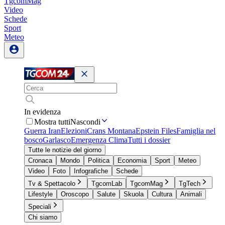
TgcomMag
Video
Schede
Sport
Meteo
In evidenza
Mostra tutti
Nascondi
Guerra Iran
Elezioni
Crans Montana
Epstein Files
Famiglia nel
bosco
Garlasco
Emergenza Clima
Tutti i dossier
Tutte le notizie del giorno
Cronaca
Mondo
Politica
Economia
Sport
Meteo
Video
Foto
Infografiche
Schede
Tv & Spettacolo
TgcomLab
TgcomMag
TgTech
Lifestyle
Oroscopo
Salute
Skuola
Cultura
Animali
Speciali
Chi siamo