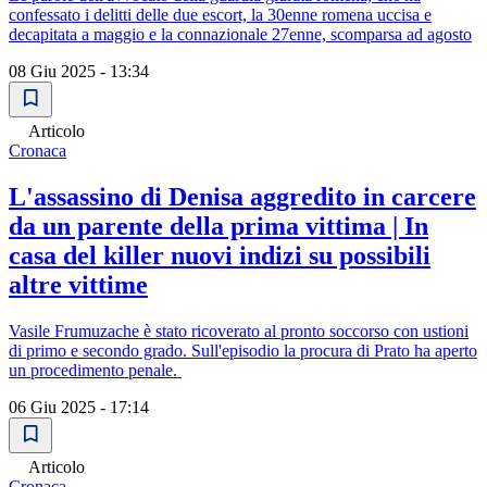
confessato i delitti delle due escort, la 30enne romena uccisa e
decapitata a maggio e la connazionale 27enne, scomparsa ad agosto
08 Giu 2025 - 13:34
Articolo
Cronaca
L'assassino di Denisa aggredito in carcere
da un parente della prima vittima | In
casa del killer nuovi indizi su possibili
altre vittime
Vasile Frumuzache è stato ricoverato al pronto soccorso con ustioni
di primo e secondo grado. Sull'episodio la procura di Prato ha aperto
un procedimento penale.
06 Giu 2025 - 17:14
Articolo
Cronaca