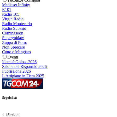
Tgcom24 Consiglia
Mediaset Infinity
R101
Radio 105
Virgin Radio
Radio Montecarlo
Radio Subasio
Comingsoon
Superguidatv
Zuppa di Porro
Non Sprecare
Cotto e Mangiato
Eventi
Identità Golose 2026
Salone del Risparmio 2026
Fuorisalone 2026
L'Artigiano in Fiera 2025
Seguici su
Sezioni