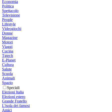
Economia
Politica
Spettacolo
Televisione
People
Lifestyle
Videogiochi
Donne
Magazine
Motori
Viaggi
Cucina
Tgtech
E-Planet
Cultura
Salute
Scuola
Animali
Spazio
Speciali
Elezioni Italia
Elezioni estero
Grande Fratello
L'isola dei famosi
Amici