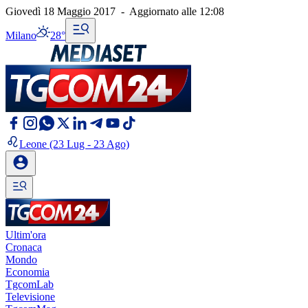
Giovedì 18 Maggio 2017
-
Aggiornato alle
12:08
Milano
28°
Leone
(23 Lug - 23 Ago)
Ultim'ora
Cronaca
Mondo
Economia
TgcomLab
Televisione