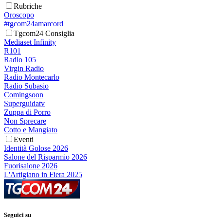
Rubriche
Oroscopo
#tgcom24amarcord
Tgcom24 Consiglia
Mediaset Infinity
R101
Radio 105
Virgin Radio
Radio Montecarlo
Radio Subasio
Comingsoon
Superguidatv
Zuppa di Porro
Non Sprecare
Cotto e Mangiato
Eventi
Identità Golose 2026
Salone del Risparmio 2026
Fuorisalone 2026
L'Artigiano in Fiera 2025
Seguici su