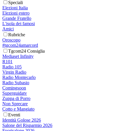
Speciali
Elezioni Italia
Elezioni estero
Grande Fratello
L'isola dei famosi
Amici
Rubriche
Oroscopo
#tgcom24amarcord
Tgcom24 Consiglia
Mediaset Infinity
R101
Radio 105
Virgin Radio
Radio Montecarlo
Radio Subasio
Comingsoon
Superguidatv
Zuppa di Porro
Non Sprecare
Cotto e Mangiato
Eventi
Identità Golose 2026
Salone del Risparmio 2026
Fuorisalone 2026