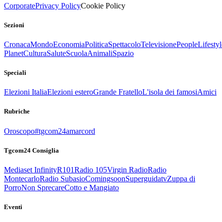
Corporate
Privacy Policy
Cookie Policy
Sezioni
Cronaca
Mondo
Economia
Politica
Spettacolo
Televisione
People
Lifestyl
Planet
Cultura
Salute
Scuola
Animali
Spazio
Speciali
Elezioni Italia
Elezioni estero
Grande Fratello
L'isola dei famosi
Amici
Rubriche
Oroscopo
#tgcom24amarcord
Tgcom24 Consiglia
Mediaset Infinity
R101
Radio 105
Virgin Radio
Radio
Montecarlo
Radio Subasio
Comingsoon
Superguidatv
Zuppa di
Porro
Non Sprecare
Cotto e Mangiato
Eventi