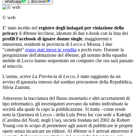
whatsapp
discover
© web
E' stato iscritto nel
registro degli indagati per violazione della
privacy
il 49enne lecchese, ideatore di due e-book con la lista dei
profili Facebook di ignare donne single
, maggiorenni e
minorenni, residenti in provincia di Lecco e Monza. I due
"cataloghi"
erano stati messi in vendita
a pochi euro. Durante la
perquisizione dell'abitazione del 49enne, gli uomini della squadra
mobile di Lecco hanno sequestrato un computer che ora sarà passato
al setaccio.
L'uomo, scrive
La Provincia di Lecco
, è stato raggiunto da un
avviso di garanzia emesso dal sostituo procuratore della Repubblica,
Silvia Zannini.
Attraverso la tracciatura del flusso monetario e altri accertamenti di
tipo informatico, gli investigatori avevano da subito individuato la
società alla quale fa capo la pubblicazione. Si tratta - come rende
noto la Questura di Lecco - della Lulu Press Inc con sede a Raleigh
(Carolina del Nord, negli Usa), società fondata nel 2002 da Robert
Young con lo scopo di permettere agli autori di pubblicare le proprie
opere senza incaricare un editore. Al 49enne si è arrivati attraverso il