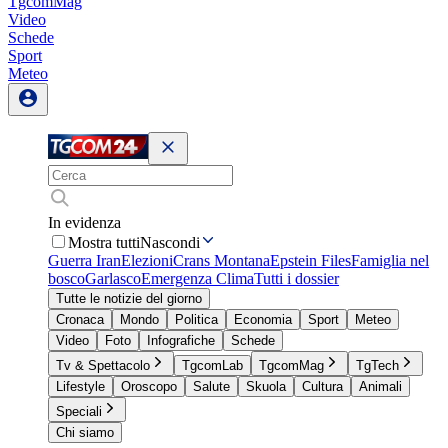
TgcomMag
Video
Schede
Sport
Meteo
In evidenza
Mostra tutti
Nascondi
Guerra Iran
Elezioni
Crans Montana
Epstein Files
Famiglia nel
bosco
Garlasco
Emergenza Clima
Tutti i dossier
Tutte le notizie del giorno
Cronaca
Mondo
Politica
Economia
Sport
Meteo
Video
Foto
Infografiche
Schede
Tv & Spettacolo
TgcomLab
TgcomMag
TgTech
Lifestyle
Oroscopo
Salute
Skuola
Cultura
Animali
Speciali
Chi siamo