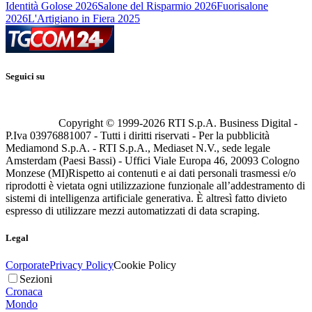
Identità Golose 2026
Salone del Risparmio 2026
Fuorisalone
2026
L'Artigiano in Fiera 2025
Seguici su
Copyright © 1999-
2026
RTI S.p.A. Business Digital -
P.Iva 03976881007 - Tutti i diritti riservati - Per la pubblicità
Mediamond S.p.A. - RTI S.p.A., Mediaset N.V., sede legale
Amsterdam (Paesi Bassi) - Uffici Viale Europa 46, 20093 Cologno
Monzese (MI)
Rispetto ai contenuti e ai dati personali trasmessi e/o
riprodotti è vietata ogni utilizzazione funzionale all’addestramento di
sistemi di intelligenza artificiale generativa. È altresì fatto divieto
espresso di utilizzare mezzi automatizzati di data scraping.
Legal
Corporate
Privacy Policy
Cookie Policy
Sezioni
Cronaca
Mondo