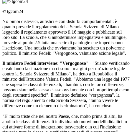
© tgcom24
No bimbi dislessici, autistici e con disturbi comportamentali: è
quanto prevede il regolamento della Scuola Svizzera di Milano
leggendo il regolamento approvato il 16 maggio e pubblicato sul
loro sito. La scuola, che si autodefinisce impegnativa e multilingue,
prevede al punto 2.5 tutta una serie di patologie che impediscono
l'iscrizione. Una notizia che ovviamente ha suscitato un polverone
politico. Il ministro Fedeli: "Vergognoso, valutiamo azione legale".
Il ministro Fedeli interviene: "Vergognoso"
- "Stiamo verificando
e valutando la situazione ma ci sono i margini per un'azione legale
contro la Scuola Svizzera di Milano", ha detto a Repubblica il
ministro dell'Istruzione Valeria Fedeli. "Abbiamo una legge dal 1977
che supera le classi differenziali, i bambini, con le loro differenze,
possono stare nella stessa classe ovviamente con i propri tempi e con
degli strumenti specifici". Il ministro definisce "vergognosa", la
norma del regolamento della Scuola Svizzera, "fanno vivere le
differenze come un elemento discriminatorio", ha concluso.
"E' molto triste che nel nostro Paese, che, molto prima di altri, ha
abolito le classi differenziali individuando nuovi modelli didattici in
cui attivare forme di integrazione trasversale e in cui l'inclusione