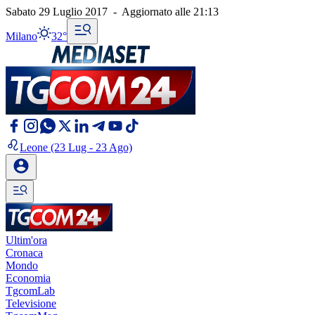
Sabato 29 Luglio 2017
-
Aggiornato alle
21:13
Milano
32°
Leone
(23 Lug - 23 Ago)
Ultim'ora
Cronaca
Mondo
Economia
TgcomLab
Televisione