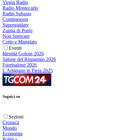
Virgin Radio
Radio Montecarlo
Radio Subasio
Comingsoon
Superguidatv
Zuppa di Porro
Non Sprecare
Cotto e Mangiato
Eventi
Identità Golose 2026
Salone del Risparmio 2026
Fuorisalone 2026
L'Artigiano in Fiera 2025
Seguici su
Sezioni
Cronaca
Mondo
Economia
Politica