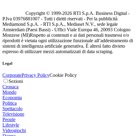
Copyright © 1999-
2026
RTI S.p.A. Business Digital -
P.Iva 03976881007 - Tutti i diritti riservati - Per la pubblicità
Mediamond S.p.A. - RTI S.p.A., Mediaset N.V., sede legale
Amsterdam (Paesi Bassi) - Uffici Viale Europa 46, 20093 Cologno
Monzese (MI)
Rispetto ai contenuti e ai dati personali trasmessi e/o
riprodotti è vietata ogni utilizzazione funzionale all’addestramento di
sistemi di intelligenza artificiale generativa. È altresì fatto divieto
espresso di utilizzare mezzi automatizzati di data scraping.
Legal
Corporate
Privacy Policy
Cookie Policy
Sezioni
Cronaca
Mondo
Economia
Politica
Spettacolo
Televisione
People
Lifestyle
Videogiochi
Donne