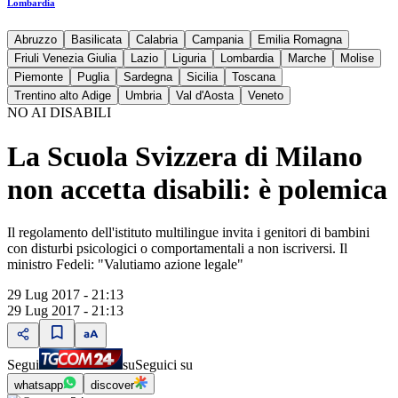
Lombardia
Abruzzo
Basilicata
Calabria
Campania
Emilia Romagna
Friuli Venezia Giulia
Lazio
Liguria
Lombardia
Marche
Molise
Piemonte
Puglia
Sardegna
Sicilia
Toscana
Trentino alto Adige
Umbria
Val d'Aosta
Veneto
NO AI DISABILI
La Scuola Svizzera di Milano
non accetta disabili: è polemica
Il regolamento dell'istituto multilingue invita i genitori di bambini
con disturbi psicologici o comportamentali a non iscriversi. Il
ministro Fedeli: "Valutiamo azione legale"
29 Lug 2017 - 21:13
29 Lug 2017 - 21:13
Segui
su
Seguici su
whatsapp
discover