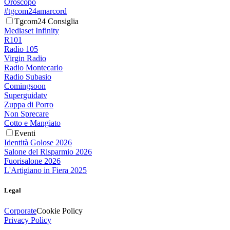
Oroscopo
#tgcom24amarcord
Tgcom24 Consiglia
Mediaset Infinity
R101
Radio 105
Virgin Radio
Radio Montecarlo
Radio Subasio
Comingsoon
Superguidatv
Zuppa di Porro
Non Sprecare
Cotto e Mangiato
Eventi
Identità Golose 2026
Salone del Risparmio 2026
Fuorisalone 2026
L'Artigiano in Fiera 2025
Legal
Corporate
Cookie Policy
Privacy Policy