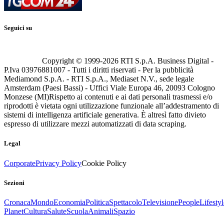
Seguici su
Copyright © 1999-
2026
RTI S.p.A. Business Digital -
P.Iva 03976881007 - Tutti i diritti riservati - Per la pubblicità
Mediamond S.p.A. - RTI S.p.A., Mediaset N.V., sede legale
Amsterdam (Paesi Bassi) - Uffici Viale Europa 46, 20093 Cologno
Monzese (MI)
Rispetto ai contenuti e ai dati personali trasmessi e/o
riprodotti è vietata ogni utilizzazione funzionale all’addestramento di
sistemi di intelligenza artificiale generativa. È altresì fatto divieto
espresso di utilizzare mezzi automatizzati di data scraping.
Legal
Corporate
Privacy Policy
Cookie Policy
Sezioni
Cronaca
Mondo
Economia
Politica
Spettacolo
Televisione
People
Lifestyl
Planet
Cultura
Salute
Scuola
Animali
Spazio