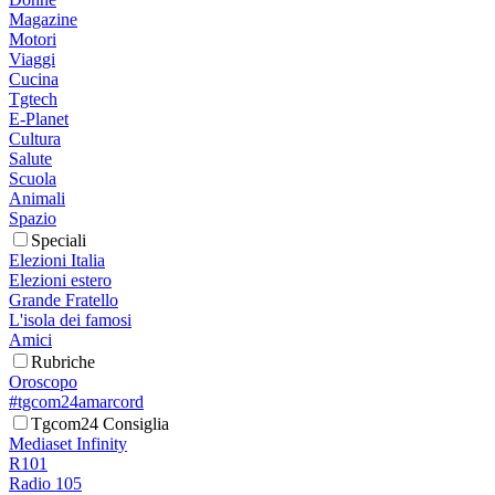
Magazine
Motori
Viaggi
Cucina
Tgtech
E-Planet
Cultura
Salute
Scuola
Animali
Spazio
Speciali
Elezioni Italia
Elezioni estero
Grande Fratello
L'isola dei famosi
Amici
Rubriche
Oroscopo
#tgcom24amarcord
Tgcom24 Consiglia
Mediaset Infinity
R101
Radio 105