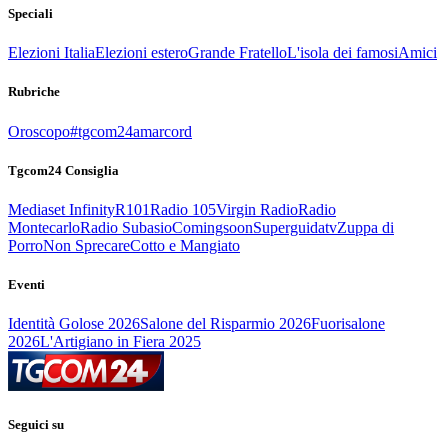
Speciali
Elezioni Italia
Elezioni estero
Grande Fratello
L'isola dei famosi
Amici
Rubriche
Oroscopo
#tgcom24amarcord
Tgcom24 Consiglia
Mediaset Infinity
R101
Radio 105
Virgin Radio
Radio
Montecarlo
Radio Subasio
Comingsoon
Superguidatv
Zuppa di
Porro
Non Sprecare
Cotto e Mangiato
Eventi
Identità Golose 2026
Salone del Risparmio 2026
Fuorisalone
2026
L'Artigiano in Fiera 2025
Seguici su