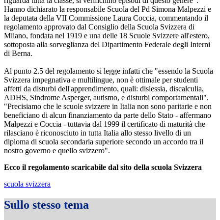
riguarda tutta la classe, si verifichino episodi di questo genere".
Hanno dichiarato la responsabile Scuola del Pd Simona Malpezzi e
la deputata della VII Commissione Laura Coccia, commentando il
regolamento approvato dal Consiglio della Scuola Svizzera di
Milano, fondata nel 1919 e una delle 18 Scuole Svizzere all'estero,
sottoposta alla sorveglianza del Dipartimento Federale degli Interni
di Berna.
Al punto 2.5 del regolamento si legge infatti che "essendo la Scuola
Svizzera impegnativa e multilingue, non è ottimale per studenti
affetti da disturbi dell'apprendimento, quali: dislessia, discalculia,
ADHS, Sindrome Asperger, autismo, e disturbi comportamentali".
"Precisiamo che le scuole svizzere in Italia non sono paritarie e non
beneficiano di alcun finanziamento da parte dello Stato - affermano
Malpezzi e Coccia - tuttavia dal 1999 il certificato di maturità che
rilasciano è riconosciuto in tutta Italia allo stesso livello di un
diploma di scuola secondaria superiore secondo un accordo tra il
nostro governo e quello svizzero".
Ecco il regolamento scaricabile dal sito della scuola Svizzera
scuola svizzera
Sullo stesso tema