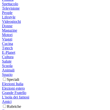
Spettacolo
Televisione
People
Lifestyle
Videogiochi
Donne
Magazine
Motori
Viaggi
Cucina
Tgtech
E-Planet
Cultura
Salute
Scuola
Animali
Spazio
Speciali
Elezioni Italia
Elezioni estero
Grande Fratello
L'isola dei famosi
Amici
Rubriche