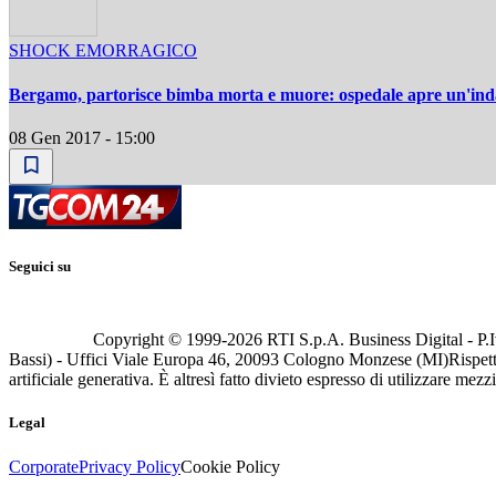
SHOCK EMORRAGICO
Bergamo, partorisce bimba morta e muore: ospedale apre un'ind
08 Gen 2017 - 15:00
Seguici su
Copyright © 1999-
2026
RTI S.p.A. Business Digital - P.I
Bassi) - Uffici Viale Europa 46, 20093 Cologno Monzese (MI)
Rispett
artificiale generativa. È altresì fatto divieto espresso di utilizzare mez
Legal
Corporate
Privacy Policy
Cookie Policy