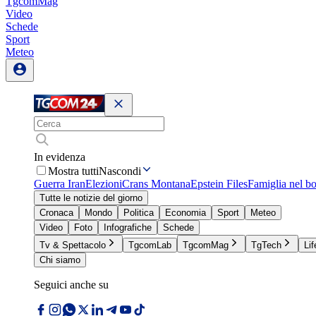
TgcomMag
Video
Schede
Sport
Meteo
In evidenza
Mostra tutti
Nascondi
Guerra Iran
Elezioni
Crans Montana
Epstein Files
Famiglia nel b
Tutte le notizie del giorno
Cronaca
Mondo
Politica
Economia
Sport
Meteo
Video
Foto
Infografiche
Schede
Tv & Spettacolo
TgcomLab
TgcomMag
TgTech
Lif
Chi siamo
Seguici anche su