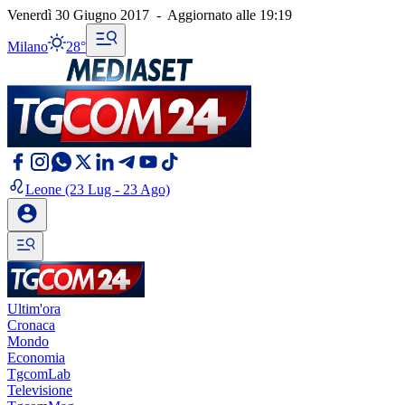
Venerdì 30 Giugno 2017
-
Aggiornato alle
19:19
Milano
28°
Leone
(23 Lug - 23 Ago)
Ultim'ora
Cronaca
Mondo
Economia
TgcomLab
Televisione