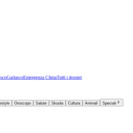
osco
Garlasco
Emergenza Clima
Tutti i dossier
estyle
Oroscopo
Salute
Skuola
Cultura
Animali
Speciali