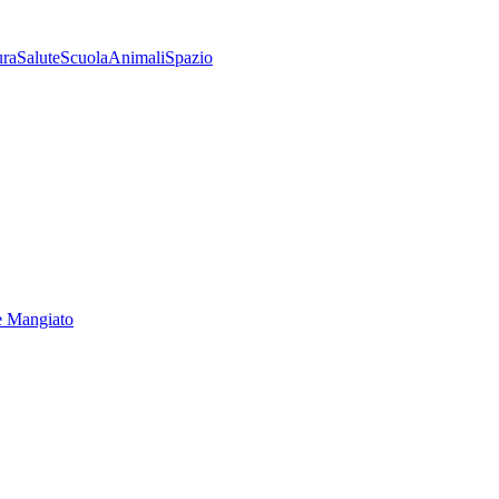
ura
Salute
Scuola
Animali
Spazio
e Mangiato