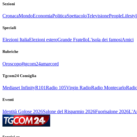
Sezioni
Cronaca
Mondo
Economia
Politica
Spettacolo
Televisione
People
Lifestyl
Speciali
Elezioni Italia
Elezioni estero
Grande Fratello
L'isola dei famosi
Amici
Rubriche
Oroscopo
#tgcom24amarcord
Tgcom24 Consiglia
Mediaset Infinity
R101
Radio 105
Virgin Radio
Radio Montecarlo
Radio
Eventi
Identità Golose 2026
Salone del Risparmio 2026
Fuorisalone 2026
L'Ar
Seguici su