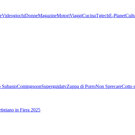
e
Videogiochi
Donne
Magazine
Motori
Viaggi
Cucina
Tgtech
E-Planet
Cult
 Subasio
Comingsoon
Superguidatv
Zuppa di Porro
Non Sprecare
Cotto 
tigiano in Fiera 2025