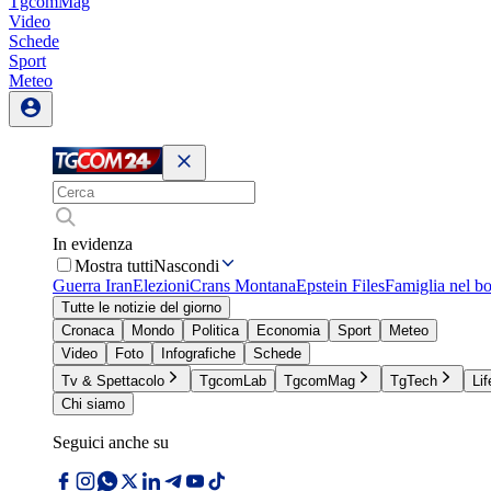
TgcomMag
Video
Schede
Sport
Meteo
In evidenza
Mostra tutti
Nascondi
Guerra Iran
Elezioni
Crans Montana
Epstein Files
Famiglia nel b
Tutte le notizie del giorno
Cronaca
Mondo
Politica
Economia
Sport
Meteo
Video
Foto
Infografiche
Schede
Tv & Spettacolo
TgcomLab
TgcomMag
TgTech
Lif
Chi siamo
Seguici anche su