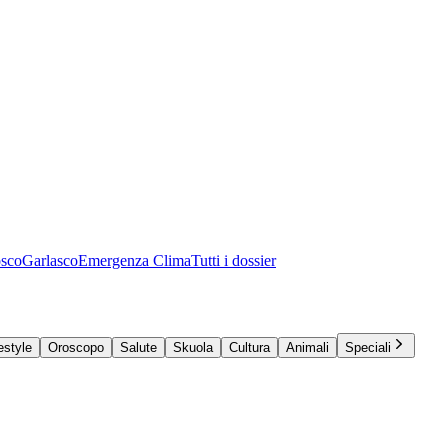
osco
Garlasco
Emergenza Clima
Tutti i dossier
estyle
Oroscopo
Salute
Skuola
Cultura
Animali
Speciali