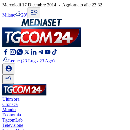
Mercoledì 17 Dicembre 2014
-
Aggiornato alle
23:32
Milano
28°
Leone
(23 Lug - 23 Ago)
Ultim'ora
Cronaca
Mondo
Economia
TgcomLab
Televisione