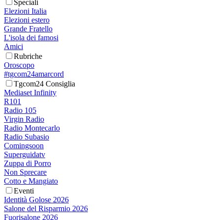
Speciali
Elezioni Italia
Elezioni estero
Grande Fratello
L'isola dei famosi
Amici
Rubriche
Oroscopo
#tgcom24amarcord
Tgcom24 Consiglia
Mediaset Infinity
R101
Radio 105
Virgin Radio
Radio Montecarlo
Radio Subasio
Comingsoon
Superguidatv
Zuppa di Porro
Non Sprecare
Cotto e Mangiato
Eventi
Identità Golose 2026
Salone del Risparmio 2026
Fuorisalone 2026