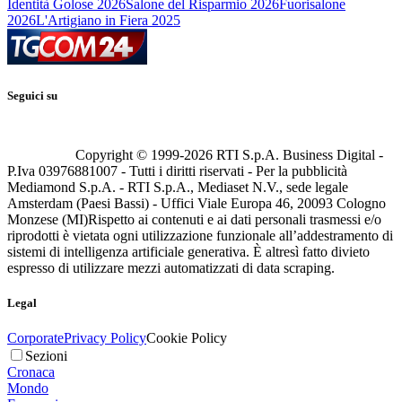
Identità Golose 2026
Salone del Risparmio 2026
Fuorisalone
2026
L'Artigiano in Fiera 2025
Seguici su
Copyright © 1999-
2026
RTI S.p.A. Business Digital -
P.Iva 03976881007 - Tutti i diritti riservati - Per la pubblicità
Mediamond S.p.A. - RTI S.p.A., Mediaset N.V., sede legale
Amsterdam (Paesi Bassi) - Uffici Viale Europa 46, 20093 Cologno
Monzese (MI)
Rispetto ai contenuti e ai dati personali trasmessi e/o
riprodotti è vietata ogni utilizzazione funzionale all’addestramento di
sistemi di intelligenza artificiale generativa. È altresì fatto divieto
espresso di utilizzare mezzi automatizzati di data scraping.
Legal
Corporate
Privacy Policy
Cookie Policy
Sezioni
Cronaca
Mondo