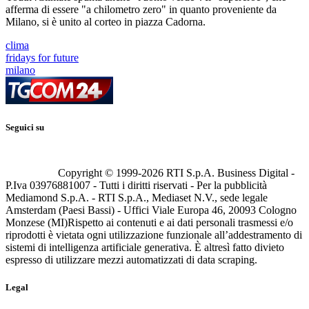
afferma di essere "a chilometro zero" in quanto proveniente da
Milano, si è unito al corteo in piazza Cadorna.
clima
fridays for future
milano
Seguici su
Copyright © 1999-
2026
RTI S.p.A. Business Digital -
P.Iva 03976881007 - Tutti i diritti riservati - Per la pubblicità
Mediamond S.p.A. - RTI S.p.A., Mediaset N.V., sede legale
Amsterdam (Paesi Bassi) - Uffici Viale Europa 46, 20093 Cologno
Monzese (MI)
Rispetto ai contenuti e ai dati personali trasmessi e/o
riprodotti è vietata ogni utilizzazione funzionale all’addestramento di
sistemi di intelligenza artificiale generativa. È altresì fatto divieto
espresso di utilizzare mezzi automatizzati di data scraping.
Legal