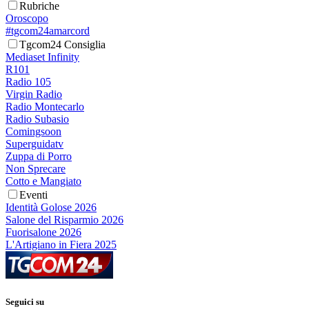
Rubriche
Oroscopo
#tgcom24amarcord
Tgcom24 Consiglia
Mediaset Infinity
R101
Radio 105
Virgin Radio
Radio Montecarlo
Radio Subasio
Comingsoon
Superguidatv
Zuppa di Porro
Non Sprecare
Cotto e Mangiato
Eventi
Identità Golose 2026
Salone del Risparmio 2026
Fuorisalone 2026
L'Artigiano in Fiera 2025
Seguici su