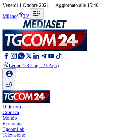
Venerdì 1 Ottobre 2021
-
Aggiornato alle
15:40
Milano
33°
Leone
(23 Lug - 23 Ago)
Ultim'ora
Cronaca
Mondo
Economia
TgcomLab
Televisione