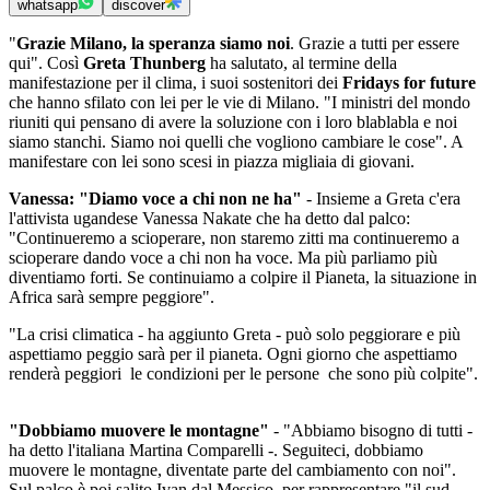
whatsapp
discover
"
Grazie Milano, la speranza siamo noi
. Grazie a tutti per essere
qui". Così
Greta Thunberg
ha salutato, al termine della
manifestazione per il clima, i suoi sostenitori dei
Fridays for future
che hanno sfilato con lei per le vie di Milano. "I ministri del mondo
riuniti qui pensano di avere la soluzione con i loro blablabla e noi
siamo stanchi. Siamo noi quelli che vogliono cambiare le cose". A
manifestare con lei sono scesi in piazza migliaia di giovani.
Vanessa: "Diamo voce a chi non ne ha"
- Insieme a Greta c'era
l'attivista ugandese Vanessa Nakate che ha detto dal palco:
"Continueremo a scioperare, non staremo zitti ma continueremo a
scioperare dando voce a chi non ha voce. Ma più parliamo più
diventiamo forti. Se continuiamo a colpire il Pianeta, la situazione in
Africa sarà sempre peggiore".
"La crisi climatica - ha aggiunto Greta - può solo peggiorare e più
aspettiamo peggio sarà per il pianeta. Ogni giorno che aspettiamo
renderà peggiori le condizioni per le persone che sono più colpite".
"Dobbiamo muovere le montagne"
- "Abbiamo bisogno di tutti -
ha detto l'italiana Martina Comparelli -. Seguiteci, dobbiamo
muovere le montagne, diventate parte del cambiamento con noi".
Sul palco è poi salito Ivan dal Messico, per rappresentare "il sud