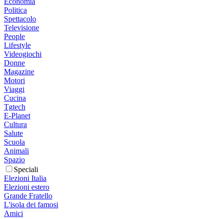
Economia
Politica
Spettacolo
Televisione
People
Lifestyle
Videogiochi
Donne
Magazine
Motori
Viaggi
Cucina
Tgtech
E-Planet
Cultura
Salute
Scuola
Animali
Spazio
Speciali
Elezioni Italia
Elezioni estero
Grande Fratello
L'isola dei famosi
Amici