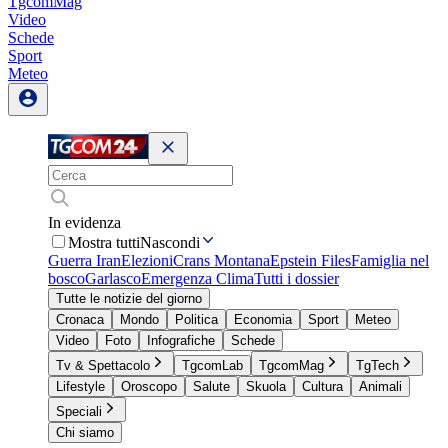
TgcomMag
Video
Schede
Sport
Meteo
In evidenza
Mostra tutti
Nascondi
Guerra Iran
Elezioni
Crans Montana
Epstein Files
Famiglia nel
bosco
Garlasco
Emergenza Clima
Tutti i dossier
Tutte le notizie del giorno
Cronaca
Mondo
Politica
Economia
Sport
Meteo
Video
Foto
Infografiche
Schede
Tv & Spettacolo
TgcomLab
TgcomMag
TgTech
Lifestyle
Oroscopo
Salute
Skuola
Cultura
Animali
Speciali
Chi siamo