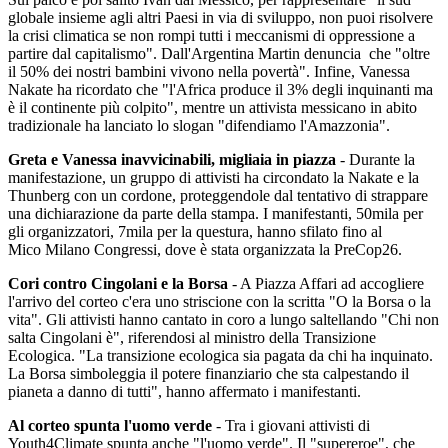
globale insieme agli altri Paesi in via di sviluppo, non puoi risolvere
la crisi climatica se non rompi tutti i meccanismi di oppressione a
partire dal capitalismo". Dall'Argentina Martin denuncia che "oltre
il 50% dei nostri bambini vivono nella povertà". Infine, Vanessa
Nakate ha ricordato che "l'Africa produce il 3% degli inquinanti ma
è il continente più colpito", mentre un attivista messicano in abito
tradizionale ha lanciato lo slogan "difendiamo l'Amazzonia".
Greta e Vanessa inavvicinabili, migliaia in piazza
- Durante la
manifestazione, un gruppo di attivisti ha circondato la Nakate e la
Thunberg con un cordone, proteggendole dal tentativo di strappare
una dichiarazione da parte della stampa. I manifestanti, 50mila per
gli organizzatori, 7mila per la questura, hanno sfilato fino al
Mico Milano Congressi, dove è stata organizzata la PreCop26.
Cori contro Cingolani e la Borsa
- A Piazza Affari ad accogliere
l'arrivo del corteo c'era uno striscione con la scritta "O la Borsa o la
vita". Gli attivisti hanno cantato in coro a lungo saltellando "Chi non
salta Cingolani è", riferendosi al ministro della Transizione
Ecologica. "La transizione ecologica sia pagata da chi ha inquinato.
La Borsa simboleggia il potere finanziario che sta calpestando il
pianeta a danno di tutti", hanno affermato i manifestanti.
Al corteo spunta l'uomo verde
- Tra i giovani attivisti di
Youth4Climate spunta anche "l'uomo verde". Il "supereroe", che