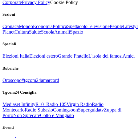
Corporate
Privacy Policy
Cookie Policy
Sezioni
Cronaca
Mondo
Economia
Politica
Spettacolo
Televisione
People
Lifestyl
Planet
Cultura
Salute
Scuola
Animali
Spazio
Speciali
Elezioni Italia
Elezioni estero
Grande Fratello
L'isola dei famosi
Amici
Rubriche
Oroscopo
#tgcom24amarcord
Tgcom24 Consiglia
Mediaset Infinity
R101
Radio 105
Virgin Radio
Radio
Montecarlo
Radio Subasio
Comingsoon
Superguidatv
Zuppa di
Porro
Non Sprecare
Cotto e Mangiato
Eventi