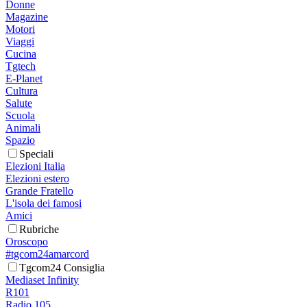
Donne
Magazine
Motori
Viaggi
Cucina
Tgtech
E-Planet
Cultura
Salute
Scuola
Animali
Spazio
Speciali
Elezioni Italia
Elezioni estero
Grande Fratello
L'isola dei famosi
Amici
Rubriche
Oroscopo
#tgcom24amarcord
Tgcom24 Consiglia
Mediaset Infinity
R101
Radio 105