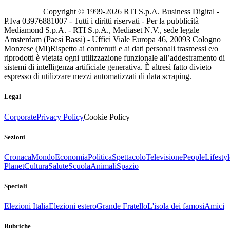
Copyright © 1999-
2026
RTI S.p.A. Business Digital -
P.Iva 03976881007 - Tutti i diritti riservati - Per la pubblicità
Mediamond S.p.A. - RTI S.p.A., Mediaset N.V., sede legale
Amsterdam (Paesi Bassi) - Uffici Viale Europa 46, 20093 Cologno
Monzese (MI)
Rispetto ai contenuti e ai dati personali trasmessi e/o
riprodotti è vietata ogni utilizzazione funzionale all’addestramento di
sistemi di intelligenza artificiale generativa. È altresì fatto divieto
espresso di utilizzare mezzi automatizzati di data scraping.
Legal
Corporate
Privacy Policy
Cookie Policy
Sezioni
Cronaca
Mondo
Economia
Politica
Spettacolo
Televisione
People
Lifestyl
Planet
Cultura
Salute
Scuola
Animali
Spazio
Speciali
Elezioni Italia
Elezioni estero
Grande Fratello
L'isola dei famosi
Amici
Rubriche