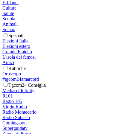
E-Planet
Cultura
Salute
Scuola
Animali
Spazio
Speciali
Elezioni Italia
Elezioni estero
Grande Fratello
L'isola dei famosi
Amici
Rubriche
Oroscopo
#tgcom24amarcord
Tgcom24 Consiglia
Mediaset Infinity
R101
Radio 105
Virgin Radio
Radio Montecarlo
Radio Subasio
Comingsoon
Superguidatv
Zuppa di Porro