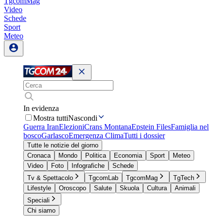
TgcomMag
Video
Schede
Sport
Meteo
In evidenza
Mostra tutti
Nascondi
Guerra Iran
Elezioni
Crans Montana
Epstein Files
Famiglia nel
bosco
Garlasco
Emergenza Clima
Tutti i dossier
Tutte le notizie del giorno
Cronaca
Mondo
Politica
Economia
Sport
Meteo
Video
Foto
Infografiche
Schede
Tv & Spettacolo
TgcomLab
TgcomMag
TgTech
Lifestyle
Oroscopo
Salute
Skuola
Cultura
Animali
Speciali
Chi siamo