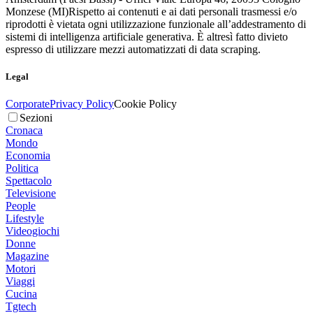
Monzese (MI)
Rispetto ai contenuti e ai dati personali trasmessi e/o
riprodotti è vietata ogni utilizzazione funzionale all’addestramento di
sistemi di intelligenza artificiale generativa. È altresì fatto divieto
espresso di utilizzare mezzi automatizzati di data scraping.
Legal
Corporate
Privacy Policy
Cookie Policy
Sezioni
Cronaca
Mondo
Economia
Politica
Spettacolo
Televisione
People
Lifestyle
Videogiochi
Donne
Magazine
Motori
Viaggi
Cucina
Tgtech