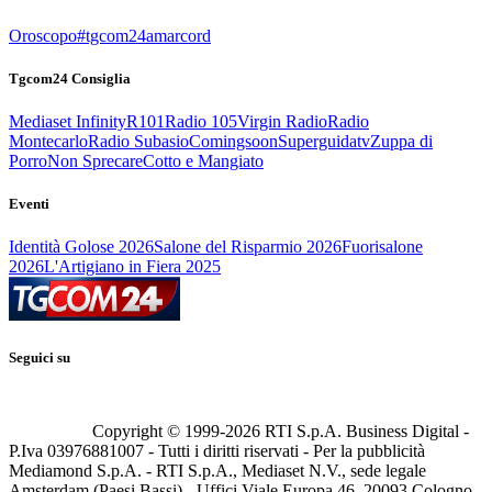
Oroscopo
#tgcom24amarcord
Tgcom24 Consiglia
Mediaset Infinity
R101
Radio 105
Virgin Radio
Radio
Montecarlo
Radio Subasio
Comingsoon
Superguidatv
Zuppa di
Porro
Non Sprecare
Cotto e Mangiato
Eventi
Identità Golose 2026
Salone del Risparmio 2026
Fuorisalone
2026
L'Artigiano in Fiera 2025
Seguici su
Copyright © 1999-
2026
RTI S.p.A. Business Digital -
P.Iva 03976881007 - Tutti i diritti riservati - Per la pubblicità
Mediamond S.p.A. - RTI S.p.A., Mediaset N.V., sede legale
Amsterdam (Paesi Bassi) - Uffici Viale Europa 46, 20093 Cologno