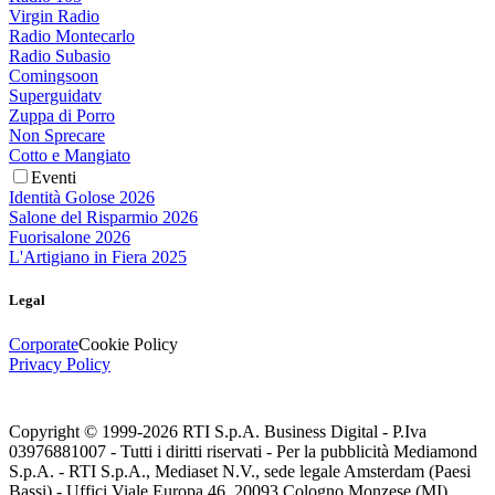
Virgin Radio
Radio Montecarlo
Radio Subasio
Comingsoon
Superguidatv
Zuppa di Porro
Non Sprecare
Cotto e Mangiato
Eventi
Identità Golose 2026
Salone del Risparmio 2026
Fuorisalone 2026
L'Artigiano in Fiera 2025
Legal
Corporate
Cookie Policy
Privacy Policy
Copyright © 1999-
2026
RTI S.p.A. Business Digital - P.Iva
03976881007 - Tutti i diritti riservati - Per la pubblicità Mediamond
S.p.A. - RTI S.p.A., Mediaset N.V., sede legale Amsterdam (Paesi
Bassi) - Uffici Viale Europa 46, 20093 Cologno Monzese (MI)