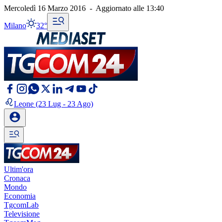
Mercoledì 16 Marzo 2016
-
Aggiornato alle
13:40
Milano
32°
Leone
(23 Lug - 23 Ago)
Ultim'ora
Cronaca
Mondo
Economia
TgcomLab
Televisione