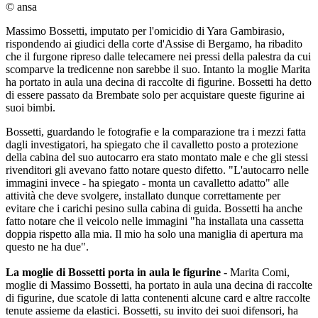
© ansa
Massimo Bossetti, imputato per l'omicidio di Yara Gambirasio,
rispondendo ai giudici della corte d'Assise di Bergamo, ha ribadito
che il furgone ripreso dalle telecamere nei pressi della palestra da cui
scomparve la tredicenne non sarebbe il suo. Intanto la moglie Marita
ha portato in aula una decina di raccolte di figurine. Bossetti ha detto
di essere passato da Brembate solo per acquistare queste figurine ai
suoi bimbi.
Bossetti, guardando le fotografie e la comparazione tra i mezzi fatta
dagli investigatori, ha spiegato che il cavalletto posto a protezione
della cabina del suo autocarro era stato montato male e che gli stessi
rivenditori gli avevano fatto notare questo difetto. "L'autocarro nelle
immagini invece - ha spiegato - monta un cavalletto adatto" alle
attività che deve svolgere, installato dunque correttamente per
evitare che i carichi pesino sulla cabina di guida. Bossetti ha anche
fatto notare che il veicolo nelle immagini "ha installata una cassetta
doppia rispetto alla mia. Il mio ha solo una maniglia di apertura ma
questo ne ha due".
La moglie di Bossetti porta in aula le figurine
- Marita Comi,
moglie di Massimo Bossetti, ha portato in aula una decina di raccolte
di figurine, due scatole di latta contenenti alcune card e altre raccolte
tenute assieme da elastici. Bossetti, su invito dei suoi difensori, ha