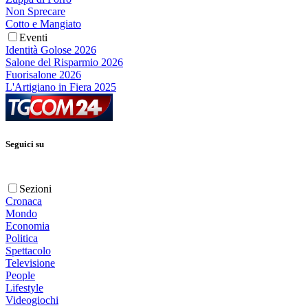
Non Sprecare
Cotto e Mangiato
Eventi
Identità Golose 2026
Salone del Risparmio 2026
Fuorisalone 2026
L'Artigiano in Fiera 2025
Seguici su
Sezioni
Cronaca
Mondo
Economia
Politica
Spettacolo
Televisione
People
Lifestyle
Videogiochi