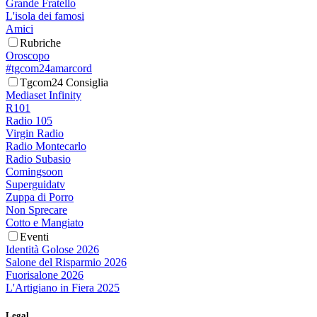
Grande Fratello
L'isola dei famosi
Amici
Rubriche
Oroscopo
#tgcom24amarcord
Tgcom24 Consiglia
Mediaset Infinity
R101
Radio 105
Virgin Radio
Radio Montecarlo
Radio Subasio
Comingsoon
Superguidatv
Zuppa di Porro
Non Sprecare
Cotto e Mangiato
Eventi
Identità Golose 2026
Salone del Risparmio 2026
Fuorisalone 2026
L'Artigiano in Fiera 2025
Legal