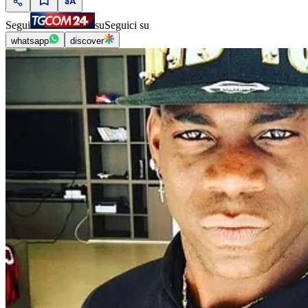
Segui
su
Seguici su
whatsapp
discover