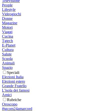
Televisione
People
Lifestyle
Videogiochi
Donne
Magazine
Motori
Viaggi
Cucina
Tgtech
E-Planet
Cultura
Salute
Scuola
Animali
Spazio
Speciali
Elezioni Italia
Elezioni estero
Grande Fratello
L'isola dei famosi
Amici
Rubriche
Oroscopo
#tgcom24amarcord