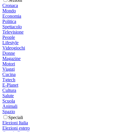
Sezioni
Cronaca
Mondo
Economia
Politica
Spettacolo
Televisione
People
Lifestyle
Videogiochi
Donne
Magazine
Motori
Viaggi
Cucina
Tgtech
E-Planet
Cultura
Salute
Scuola
Animali
Spazio
Speciali
Elezioni Italia
Elezioni estero