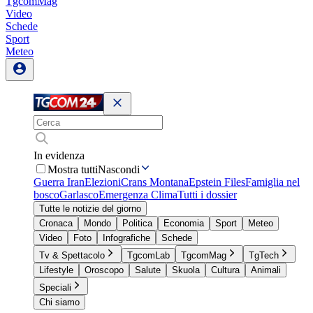
TgcomMag
Video
Schede
Sport
Meteo
In evidenza
Mostra tutti
Nascondi
Guerra Iran
Elezioni
Crans Montana
Epstein Files
Famiglia nel
bosco
Garlasco
Emergenza Clima
Tutti i dossier
Tutte le notizie del giorno
Cronaca
Mondo
Politica
Economia
Sport
Meteo
Video
Foto
Infografiche
Schede
Tv & Spettacolo
TgcomLab
TgcomMag
TgTech
Lifestyle
Oroscopo
Salute
Skuola
Cultura
Animali
Speciali
Chi siamo