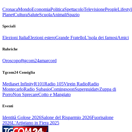
Cronaca
Mondo
Economia
Politica
Spettacolo
Televisione
People
Lifestyl
Planet
Cultura
Salute
Scuola
Animali
Spazio
Speciali
Elezioni Italia
Elezioni estero
Grande Fratello
L'isola dei famosi
Amici
Rubriche
Oroscopo
#tgcom24amarcord
Tgcom24 Consiglia
Mediaset Infinity
R101
Radio 105
Virgin Radio
Radio
Montecarlo
Radio Subasio
Comingsoon
Superguidatv
Zuppa di
Porro
Non Sprecare
Cotto e Mangiato
Eventi
Identità Golose 2026
Salone del Risparmio 2026
Fuorisalone
2026
L'Artigiano in Fiera 2025