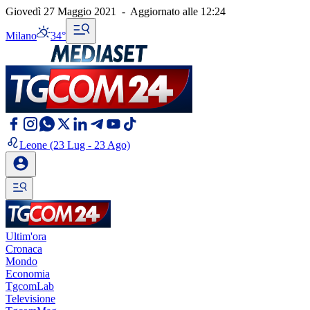
Giovedì 27 Maggio 2021
-
Aggiornato alle
12:24
Milano
34°
Leone
(23 Lug - 23 Ago)
Ultim'ora
Cronaca
Mondo
Economia
TgcomLab
Televisione