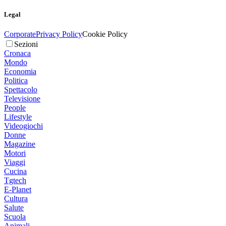
Legal
Corporate
Privacy Policy
Cookie Policy
Sezioni
Cronaca
Mondo
Economia
Politica
Spettacolo
Televisione
People
Lifestyle
Videogiochi
Donne
Magazine
Motori
Viaggi
Cucina
Tgtech
E-Planet
Cultura
Salute
Scuola
Animali