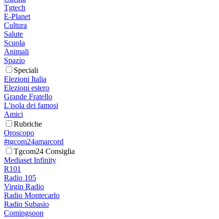
Tgtech
E-Planet
Cultura
Salute
Scuola
Animali
Spazio
Speciali
Elezioni Italia
Elezioni estero
Grande Fratello
L'isola dei famosi
Amici
Rubriche
Oroscopo
#tgcom24amarcord
Tgcom24 Consiglia
Mediaset Infinity
R101
Radio 105
Virgin Radio
Radio Montecarlo
Radio Subasio
Comingsoon