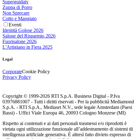
Superguidatv
Zuppa di Porro
Non Sprecare
Cotto e Mangiato
Eventi
Identità Golose 2026
Salone del Risparmio 2026
Fuorisalone 2026
L'Artigiano in Fiera 2025
Legal
Corporate
Cookie Policy
Privacy Policy
Copyright © 1999-
2026
RTI S.p.A. Business Digital - P.Iva
03976881007 - Tutti i diritti riservati - Per la pubblicità Mediamond
S.p.A. - RTI S.p.A., Mediaset N.V., sede legale Amsterdam (Paesi
Bassi) - Uffici Viale Europa 46, 20093 Cologno Monzese (MI)
Rispetto ai contenuti e ai dati personali trasmessi e/o riprodotti è
vietata ogni utilizzazione funzionale all’addestramento di sistemi di
intelligenza artificiale generativa. È altresì fatto divieto espresso di