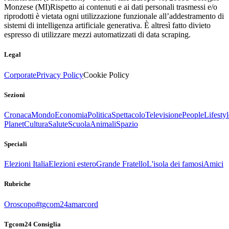
Monzese (MI)
Rispetto ai contenuti e ai dati personali trasmessi e/o
riprodotti è vietata ogni utilizzazione funzionale all’addestramento di
sistemi di intelligenza artificiale generativa. È altresì fatto divieto
espresso di utilizzare mezzi automatizzati di data scraping.
Legal
Corporate
Privacy Policy
Cookie Policy
Sezioni
Cronaca
Mondo
Economia
Politica
Spettacolo
Televisione
People
Lifestyl
Planet
Cultura
Salute
Scuola
Animali
Spazio
Speciali
Elezioni Italia
Elezioni estero
Grande Fratello
L'isola dei famosi
Amici
Rubriche
Oroscopo
#tgcom24amarcord
Tgcom24 Consiglia