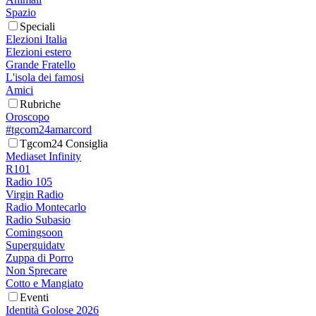
Spazio
Speciali
Elezioni Italia
Elezioni estero
Grande Fratello
L'isola dei famosi
Amici
Rubriche
Oroscopo
#tgcom24amarcord
Tgcom24 Consiglia
Mediaset Infinity
R101
Radio 105
Virgin Radio
Radio Montecarlo
Radio Subasio
Comingsoon
Superguidatv
Zuppa di Porro
Non Sprecare
Cotto e Mangiato
Eventi
Identità Golose 2026