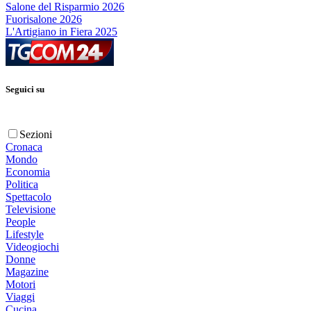
Salone del Risparmio 2026
Fuorisalone 2026
L'Artigiano in Fiera 2025
Seguici su
Sezioni
Cronaca
Mondo
Economia
Politica
Spettacolo
Televisione
People
Lifestyle
Videogiochi
Donne
Magazine
Motori
Viaggi
Cucina