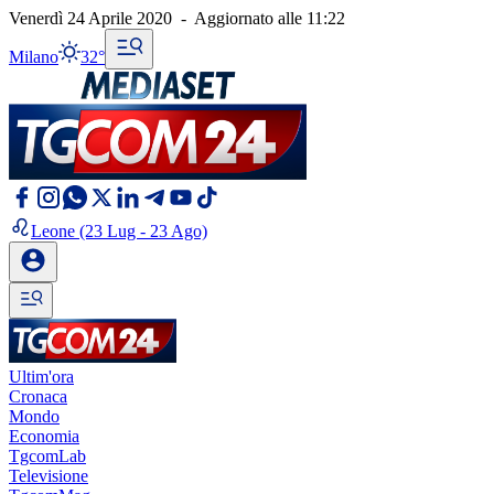
Venerdì 24 Aprile 2020
-
Aggiornato alle
11:22
Milano
32°
Leone
(23 Lug - 23 Ago)
Ultim'ora
Cronaca
Mondo
Economia
TgcomLab
Televisione