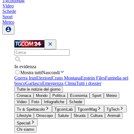
TgcomMag
Video
Schede
Sport
Meteo
In evidenza
Mostra tutti
Nascondi
Guerra Iran
Elezioni
Crans Montana
Epstein Files
Famiglia nel
bosco
Garlasco
Emergenza Clima
Tutti i dossier
Tutte le notizie del giorno
Cronaca
Mondo
Politica
Economia
Sport
Meteo
Video
Foto
Infografiche
Schede
Tv & Spettacolo
TgcomLab
TgcomMag
TgTech
Lifestyle
Oroscopo
Salute
Skuola
Cultura
Animali
Speciali
Chi siamo