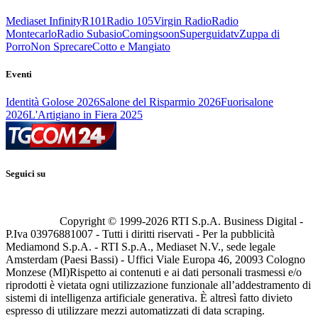
Mediaset Infinity
R101
Radio 105
Virgin Radio
Radio
Montecarlo
Radio Subasio
Comingsoon
Superguidatv
Zuppa di
Porro
Non Sprecare
Cotto e Mangiato
Eventi
Identità Golose 2026
Salone del Risparmio 2026
Fuorisalone
2026
L'Artigiano in Fiera 2025
Seguici su
Copyright © 1999-
2026
RTI S.p.A. Business Digital -
P.Iva 03976881007 - Tutti i diritti riservati - Per la pubblicità
Mediamond S.p.A. - RTI S.p.A., Mediaset N.V., sede legale
Amsterdam (Paesi Bassi) - Uffici Viale Europa 46, 20093 Cologno
Monzese (MI)
Rispetto ai contenuti e ai dati personali trasmessi e/o
riprodotti è vietata ogni utilizzazione funzionale all’addestramento di
sistemi di intelligenza artificiale generativa. È altresì fatto divieto
espresso di utilizzare mezzi automatizzati di data scraping.