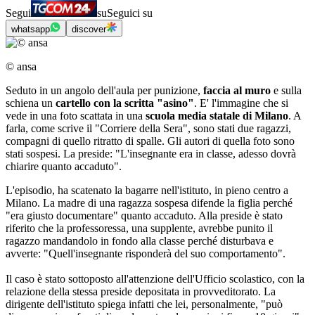
Segui
su
Seguici su
whatsapp
discover
© ansa
Seduto in un angolo dell'aula per punizione,
faccia al muro
e sulla
schiena un
cartello con la scritta "asino"
. E' l'immagine che si
vede in una foto scattata in una
scuola media statale di Milano
. A
farla, come scrive il "Corriere della Sera", sono stati due ragazzi,
compagni di quello ritratto di spalle. Gli autori di quella foto sono
stati sospesi. La preside: "L'insegnante era in classe, adesso dovrà
chiarire quanto accaduto".
L'episodio, ha scatenato la bagarre nell'istituto, in pieno centro a
Milano. La madre di una ragazza sospesa difende la figlia perché
"era giusto documentare" quanto accaduto. Alla preside è stato
riferito che la professoressa, una supplente, avrebbe punito il
ragazzo mandandolo in fondo alla classe perché disturbava e
avverte: "Quell'insegnante risponderà del suo comportamento".
Il caso è stato sottoposto all'attenzione dell'Ufficio scolastico, con la
relazione della stessa preside depositata in provveditorato. La
dirigente dell'istituto spiega infatti che lei, personalmente, "può