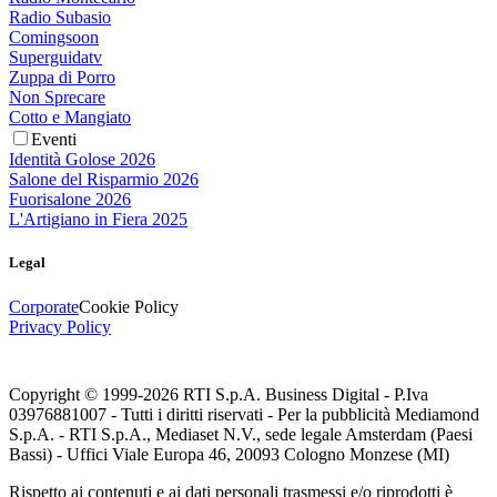
Radio Subasio
Comingsoon
Superguidatv
Zuppa di Porro
Non Sprecare
Cotto e Mangiato
Eventi
Identità Golose 2026
Salone del Risparmio 2026
Fuorisalone 2026
L'Artigiano in Fiera 2025
Legal
Corporate
Cookie Policy
Privacy Policy
Copyright © 1999-
2026
RTI S.p.A. Business Digital - P.Iva
03976881007 - Tutti i diritti riservati - Per la pubblicità Mediamond
S.p.A. - RTI S.p.A., Mediaset N.V., sede legale Amsterdam (Paesi
Bassi) - Uffici Viale Europa 46, 20093 Cologno Monzese (MI)
Rispetto ai contenuti e ai dati personali trasmessi e/o riprodotti è