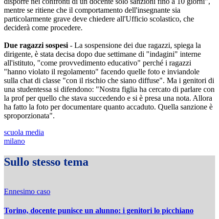
disporre nei confronti di un docente solo sanzioni fino a 10 giorni",
mentre se ritiene che il comportamento dell'insegnante sia
particolarmente grave deve chiedere all'Ufficio scolastico, che
deciderà come procedere.
Due ragazzi sospesi
- La sospensione dei due ragazzi, spiega la
dirigente, è stata decisa dopo due settimane di "indagini" interne
all'istituto, "come provvedimento educativo" perché i ragazzi
"hanno violato il regolamento" facendo quelle foto e inviandole
sulla chat di classe "con il rischio che siano diffuse". Ma i genitori di
una studentessa si difendono: "Nostra figlia ha cercato di parlare con
la prof per quello che stava succedendo e si è presa una nota. Allora
ha fatto la foto per documentare quanto accaduto. Quella sanzione è
sproporzionata".
scuola media
milano
Sullo stesso tema
Ennesimo caso
Torino, docente punisce un alunno: i genitori lo picchiano