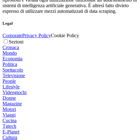
sistemi di intelligenza artificiale generativa. È altresì fatto divieto
espresso di utilizzare mezzi automatizzati di data scraping.
Legal
Corporate
Privacy Policy
Cookie Policy
Sezioni
Cronaca
Mondo
Economia
Politica
Spettacolo
Televisione
People
Lifestyle
Videogiochi
Donne
Magazine
Motori
Viaggi
Cucina
Tgtech
E-Planet
Cultura