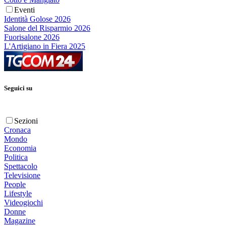
Eventi
Identità Golose 2026
Salone del Risparmio 2026
Fuorisalone 2026
L'Artigiano in Fiera 2025
Seguici su
Sezioni
Cronaca
Mondo
Economia
Politica
Spettacolo
Televisione
People
Lifestyle
Videogiochi
Donne
Magazine