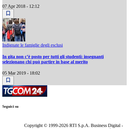
07 Apr 2018 - 12:12
Indignate le famiglie degli esclusi
In gita non c’è posto per tutti gli studenti: insegnanti
selezionano chi può partire in base al merito
05 Mar 2019 - 18:02
Seguici su
Copyright © 1999-
2026
RTI S.p.A. Business Digital -