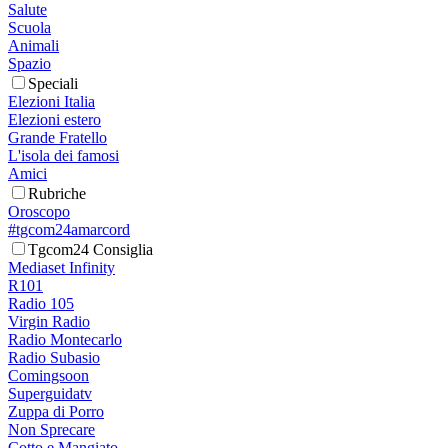
Salute
Scuola
Animali
Spazio
Speciali
Elezioni Italia
Elezioni estero
Grande Fratello
L'isola dei famosi
Amici
Rubriche
Oroscopo
#tgcom24amarcord
Tgcom24 Consiglia
Mediaset Infinity
R101
Radio 105
Virgin Radio
Radio Montecarlo
Radio Subasio
Comingsoon
Superguidatv
Zuppa di Porro
Non Sprecare
Cotto e Mangiato