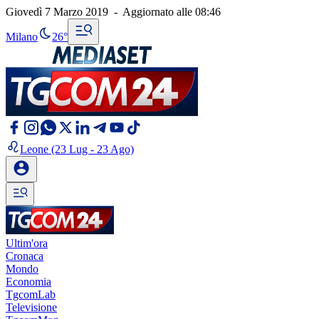
Giovedì 7 Marzo 2019
-
Aggiornato alle
08:46
Milano
26°
Leone
(23 Lug - 23 Ago)
Ultim'ora
Cronaca
Mondo
Economia
TgcomLab
Televisione