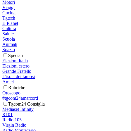
Motori
Viaggi
Cucina
Tgtech
E-Planet
Cultura
Salute
Scuola
Animali
Spazio
Speciali
Elezioni Italia
Elezioni estero
Grande Fratello
L'isola dei famosi
Amici
Rubriche
Oroscopo
#tgcom24amarcord
Tgcom24 Consiglia
Mediaset Infinity
R101
Radio 105
Virgin Radio
Radio Montecarlo