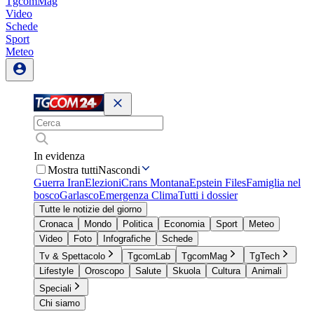
TgcomMag
Video
Schede
Sport
Meteo
In evidenza
Mostra tutti
Nascondi
Guerra Iran
Elezioni
Crans Montana
Epstein Files
Famiglia nel
bosco
Garlasco
Emergenza Clima
Tutti i dossier
Tutte le notizie del giorno
Cronaca
Mondo
Politica
Economia
Sport
Meteo
Video
Foto
Infografiche
Schede
Tv & Spettacolo
TgcomLab
TgcomMag
TgTech
Lifestyle
Oroscopo
Salute
Skuola
Cultura
Animali
Speciali
Chi siamo