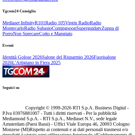
Tgcom24 Consiglia
Mediaset Infinity
R101
Radio 105
Virgin Radio
Radio
Montecarlo
Radio Subasio
Comingsoon
Superguidatv
Zuppa di
Porro
Non Sprecare
Cotto e Mangiato
Eventi
Identità Golose 2026
Salone del Risparmio 2026
Fuorisalone
2026
L'Artigiano in Fiera 2025
Seguici su
Copyright © 1999-
2026
RTI S.p.A. Business Digital -
P.Iva 03976881007 - Tutti i diritti riservati - Per la pubblicità
Mediamond S.p.A. - RTI S.p.A., Mediaset N.V., sede legale
Amsterdam (Paesi Bassi) - Uffici Viale Europa 46, 20093 Cologno
Monzese (MI)
Rispetto ai contenuti e ai dati personali trasmessi e/o
riprodotti è vietata ogni utilizzazione funzionale all’addestramento di