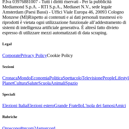
P.Iva 03976881007 - Tutti i diritti riservati - Per la pubblicità
Mediamond S.p.A. - RTI S.p.A., Mediaset N.V., sede legale
Amsterdam (Paesi Bassi) - Uffici Viale Europa 46, 20093 Cologno
Monzese (MI)
Rispetto ai contenuti e ai dati personali trasmessi e/o
riprodotti è vietata ogni utilizzazione funzionale all’addestramento di
sistemi di intelligenza artificiale generativa. È altresì fatto divieto
espresso di utilizzare mezzi automatizzati di data scraping.
Legal
Corporate
Privacy Policy
Cookie Policy
Sezioni
Cronaca
Mondo
Economia
Politica
Spettacolo
Televisione
People
Lifestyl
Planet
Cultura
Salute
Scuola
Animali
Spazio
Speciali
Elezioni Italia
Elezioni estero
Grande Fratello
L'isola dei famosi
Amici
Rubriche
Oroscopo
#tgcom24amarcord