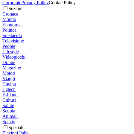
Corporate
Privacy Policy
Cookie Policy
Sezioni
Cronaca
Mondo
Economia
Politica
Spettacolo
Televisione
People
Lifestyle
Videogiochi
Donne
Magazine
Motori
Viaggi
Cucina
Tgtech
E-Planet
Cultura
Salute
Scuola
Animali
Spazio
Speciali
Elezioni Italia