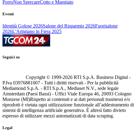
Porro
Non Sprecare
Cotto e Mangiato
Eventi
Identità Golose 2026
Salone del Risparmio 2026
Fuorisalone
2026
L'Artigiano in Fiera 2025
Seguici su
Copyright © 1999-
2026
RTI S.p.A. Business Digital -
P.Iva 03976881007 - Tutti i diritti riservati - Per la pubblicità
Mediamond S.p.A. - RTI S.p.A., Mediaset N.V., sede legale
Amsterdam (Paesi Bassi) - Uffici Viale Europa 46, 20093 Cologno
Monzese (MI)
Rispetto ai contenuti e ai dati personali trasmessi e/o
riprodotti è vietata ogni utilizzazione funzionale all’addestramento di
sistemi di intelligenza artificiale generativa. È altresì fatto divieto
espresso di utilizzare mezzi automatizzati di data scraping.
Legal