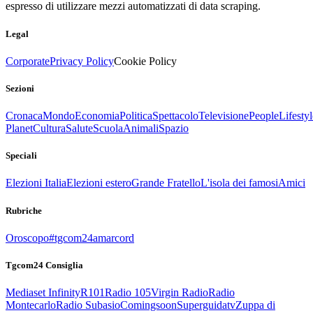
espresso di utilizzare mezzi automatizzati di data scraping.
Legal
Corporate
Privacy Policy
Cookie Policy
Sezioni
Cronaca
Mondo
Economia
Politica
Spettacolo
Televisione
People
Lifestyl
Planet
Cultura
Salute
Scuola
Animali
Spazio
Speciali
Elezioni Italia
Elezioni estero
Grande Fratello
L'isola dei famosi
Amici
Rubriche
Oroscopo
#tgcom24amarcord
Tgcom24 Consiglia
Mediaset Infinity
R101
Radio 105
Virgin Radio
Radio
Montecarlo
Radio Subasio
Comingsoon
Superguidatv
Zuppa di