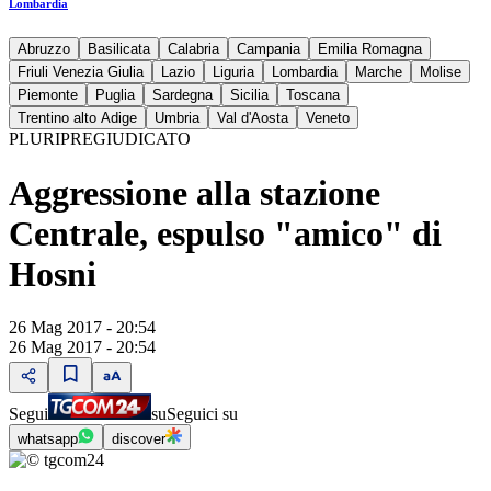
Lombardia
Abruzzo
Basilicata
Calabria
Campania
Emilia Romagna
Friuli Venezia Giulia
Lazio
Liguria
Lombardia
Marche
Molise
Piemonte
Puglia
Sardegna
Sicilia
Toscana
Trentino alto Adige
Umbria
Val d'Aosta
Veneto
PLURIPREGIUDICATO
Aggressione alla stazione
Centrale, espulso "amico" di
Hosni
26 Mag 2017 - 20:54
26 Mag 2017 - 20:54
Segui
su
Seguici su
whatsapp
discover