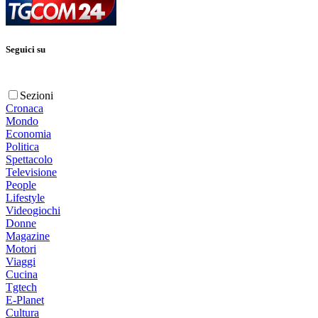
Seguici su
Sezioni
Cronaca
Mondo
Economia
Politica
Spettacolo
Televisione
People
Lifestyle
Videogiochi
Donne
Magazine
Motori
Viaggi
Cucina
Tgtech
E-Planet
Cultura