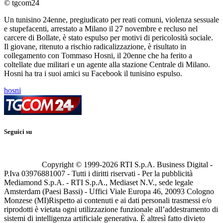
© tgcom24
Un tunisino 24enne, pregiudicato per reati comuni, violenza sessuale
e stupefacenti, arrestato a Milano il 27 novembre e recluso nel
carcere di Bollate, è stato espulso per motivi di pericolosità sociale.
Il giovane, ritenuto a rischio radicalizzazione, è risultato in
collegamento con Tommaso Hosni, il 20enne che ha ferito a
coltellate due militari e un agente alla stazione Centrale di Milano.
Hosni ha tra i suoi amici su Facebook il tunisino espulso.
hosni
Seguici su
Copyright © 1999-
2026
RTI S.p.A. Business Digital -
P.Iva 03976881007 - Tutti i diritti riservati - Per la pubblicità
Mediamond S.p.A. - RTI S.p.A., Mediaset N.V., sede legale
Amsterdam (Paesi Bassi) - Uffici Viale Europa 46, 20093 Cologno
Monzese (MI)
Rispetto ai contenuti e ai dati personali trasmessi e/o
riprodotti è vietata ogni utilizzazione funzionale all’addestramento di
sistemi di intelligenza artificiale generativa. È altresì fatto divieto