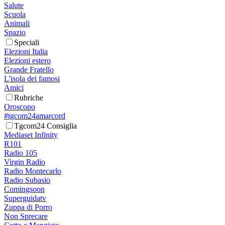
Salute
Scuola
Animali
Spazio
Speciali
Elezioni Italia
Elezioni estero
Grande Fratello
L'isola dei famosi
Amici
Rubriche
Oroscopo
#tgcom24amarcord
Tgcom24 Consiglia
Mediaset Infinity
R101
Radio 105
Virgin Radio
Radio Montecarlo
Radio Subasio
Comingsoon
Superguidatv
Zuppa di Porro
Non Sprecare