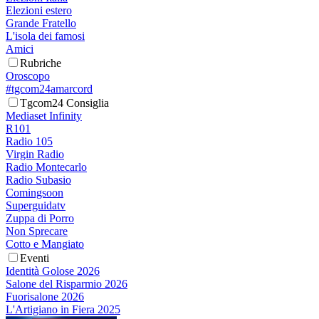
Elezioni estero
Grande Fratello
L'isola dei famosi
Amici
Rubriche
Oroscopo
#tgcom24amarcord
Tgcom24 Consiglia
Mediaset Infinity
R101
Radio 105
Virgin Radio
Radio Montecarlo
Radio Subasio
Comingsoon
Superguidatv
Zuppa di Porro
Non Sprecare
Cotto e Mangiato
Eventi
Identità Golose 2026
Salone del Risparmio 2026
Fuorisalone 2026
L'Artigiano in Fiera 2025