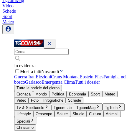
TgcomMag
Video
Schede
Sport
Meteo
In evidenza
Mostra tutti
Nascondi
Guerra Iran
Elezioni
Crans Montana
Epstein Files
Famiglia nel
bosco
Garlasco
Emergenza Clima
Tutti i dossier
Tutte le notizie del giorno
Cronaca
Mondo
Politica
Economia
Sport
Meteo
Video
Foto
Infografiche
Schede
Tv & Spettacolo
TgcomLab
TgcomMag
TgTech
Lifestyle
Oroscopo
Salute
Skuola
Cultura
Animali
Speciali
Chi siamo