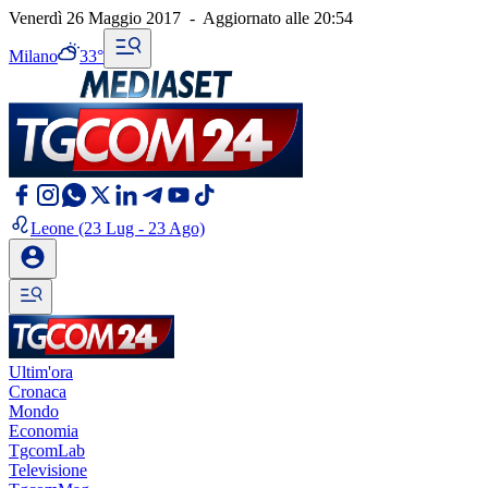
Venerdì 26 Maggio 2017
-
Aggiornato alle
20:54
Milano
33°
Leone
(23 Lug - 23 Ago)
Ultim'ora
Cronaca
Mondo
Economia
TgcomLab
Televisione