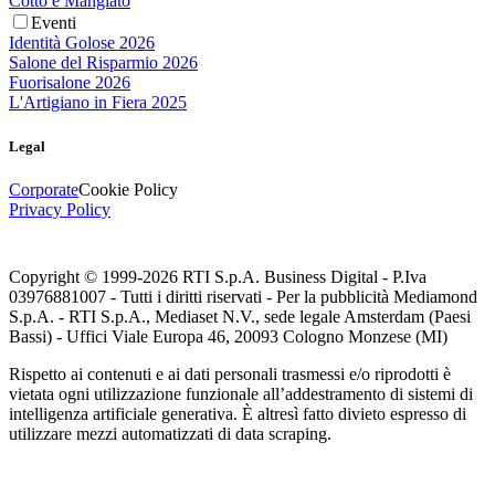
Cotto e Mangiato
Eventi
Identità Golose 2026
Salone del Risparmio 2026
Fuorisalone 2026
L'Artigiano in Fiera 2025
Legal
Corporate
Cookie Policy
Privacy Policy
Copyright © 1999-
2026
RTI S.p.A. Business Digital - P.Iva
03976881007 - Tutti i diritti riservati - Per la pubblicità Mediamond
S.p.A. - RTI S.p.A., Mediaset N.V., sede legale Amsterdam (Paesi
Bassi) - Uffici Viale Europa 46, 20093 Cologno Monzese (MI)
Rispetto ai contenuti e ai dati personali trasmessi e/o riprodotti è
vietata ogni utilizzazione funzionale all’addestramento di sistemi di
intelligenza artificiale generativa. È altresì fatto divieto espresso di
utilizzare mezzi automatizzati di data scraping.