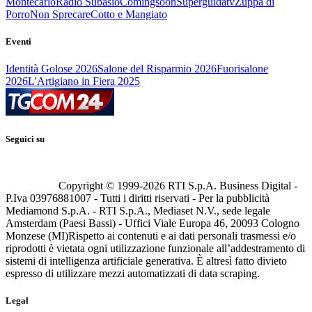
Montecarlo
Radio Subasio
Comingsoon
Superguidatv
Zuppa di
Porro
Non Sprecare
Cotto e Mangiato
Eventi
Identità Golose 2026
Salone del Risparmio 2026
Fuorisalone
2026
L'Artigiano in Fiera 2025
Seguici su
Copyright © 1999-
2026
RTI S.p.A. Business Digital -
P.Iva 03976881007 - Tutti i diritti riservati - Per la pubblicità
Mediamond S.p.A. - RTI S.p.A., Mediaset N.V., sede legale
Amsterdam (Paesi Bassi) - Uffici Viale Europa 46, 20093 Cologno
Monzese (MI)
Rispetto ai contenuti e ai dati personali trasmessi e/o
riprodotti è vietata ogni utilizzazione funzionale all’addestramento di
sistemi di intelligenza artificiale generativa. È altresì fatto divieto
espresso di utilizzare mezzi automatizzati di data scraping.
Legal