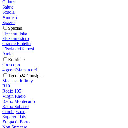
Cultura
Salute
Scuola
Animali
Spazio
Speciali
Elezioni Italia
Elezioni estero
Grande Fratello
L'isola dei famosi
Amici
Rubriche
Oroscopo
#tgcom24amarcord
Tgcom24 Consiglia
Mediaset Infinity
R101
Radio 105
Virgin Radio
Radio Montecarlo
Radio Subasio
Comingsoon
Superguidatv
Zuppa di Porro
Non Sprecare