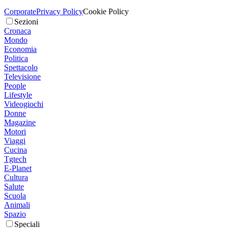
Corporate
Privacy Policy
Cookie Policy
Sezioni
Cronaca
Mondo
Economia
Politica
Spettacolo
Televisione
People
Lifestyle
Videogiochi
Donne
Magazine
Motori
Viaggi
Cucina
Tgtech
E-Planet
Cultura
Salute
Scuola
Animali
Spazio
Speciali