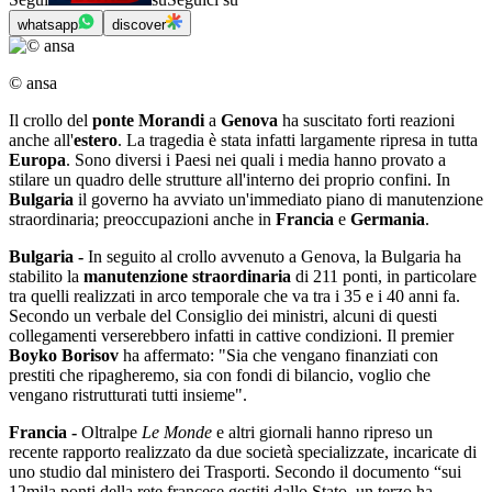
whatsapp
discover
© ansa
Il crollo del
ponte Morandi
a
Genova
ha suscitato forti reazioni
anche all'
estero
. La tragedia è stata infatti largamente ripresa in tutta
Europa
. Sono diversi i Paesi nei quali i media hanno provato a
stilare un quadro delle strutture all'interno dei proprio confini. In
Bulgaria
il governo ha avviato un'immediato piano di manutenzione
straordinaria; preoccupazioni anche in
Francia
e
Germania
.
Bulgaria -
In seguito al crollo avvenuto a Genova, la Bulgaria ha
stabilito la
manutenzione straordinaria
di 211 ponti, in particolare
tra quelli realizzati in arco temporale che va tra i 35 e i 40 anni fa.
Secondo un verbale del Consiglio dei ministri, alcuni di questi
collegamenti verserebbero infatti in cattive condizioni. Il premier
Boyko Borisov
ha affermato: "Sia che vengano finanziati con
prestiti che ripagheremo, sia con fondi di bilancio, voglio che
vengano ristrutturati tutti insieme".
Francia -
Oltralpe
Le Monde
e altri giornali hanno ripreso un
recente rapporto realizzato da due società specializzate, incaricate di
uno studio dal ministero dei Trasporti. Secondo il documento “sui
12mila ponti della rete francese gestiti dallo Stato, un terzo ha