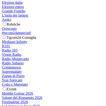
Elezioni Italia
Elezioni estero
Grande Fratello
L'isola dei famosi
Amici
Rubriche
Oroscopo
#tgcom24amarcord
Tgcom24 Consiglia
Mediaset Infinity
R101
Radio 105
Virgin Radio
Radio Montecarlo
Radio Subasio
Comingsoon
Superguidatv
Zuppa di Porro
Non Sprecare
Cotto e Mangiato
Eventi
Identità Golose 2026
Salone del Risparmio 2026
Fuorisalone 2026