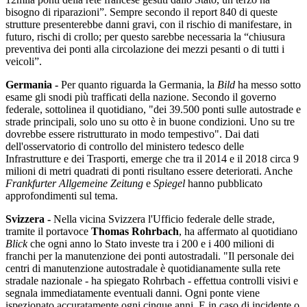
bisogno di riparazioni”. Sempre secondo il report 840 di queste
strutture presenterebbe danni gravi, con il rischio di manifestare, in
futuro, rischi di crollo; per questo sarebbe necessaria la “chiusura
preventiva dei ponti alla circolazione dei mezzi pesanti o di tutti i
veicoli”.
Germania -
Per quanto riguarda la Germania, la
Bild
ha messo sotto
esame gli snodi più trafficati della nazione. Secondo il governo
federale, sottolinea il quotidiano, "dei 39.500 ponti sulle autostrade e
strade principali, solo uno su otto è in buone condizioni. Uno su tre
dovrebbe essere ristrutturato in modo tempestivo". Dai dati
dell'osservatorio di controllo del ministero tedesco delle
Infrastrutture e dei Trasporti, emerge che tra il 2014 e il 2018 circa 9
milioni di metri quadrati di ponti risultano essere deteriorati. Anche
Frankfurter Allgemeine Zeitung
e
Spiegel
hanno pubblicato
approfondimenti sul tema.
Svizzera -
Nella vicina Svizzera l'Ufficio federale delle strade,
tramite il portavoce
Thomas Rohrbach
, ha affermato al quotidiano
Blick
che ogni anno lo Stato investe tra i 200 e i 400 milioni di
franchi per la manutenzione dei ponti autostradali. "Il personale dei
centri di manutenzione autostradale è quotidianamente sulla rete
stradale nazionale - ha spiegato Rohrbach - effettua controlli visivi e
segnala immediatamente eventuali danni. Ogni ponte viene
ispezionato accuratamente ogni cinque anni. E in caso di incidente o