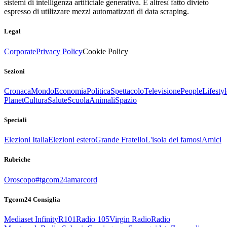
sistemi di intelligenza artificiale generativa. È altresì fatto divieto
espresso di utilizzare mezzi automatizzati di data scraping.
Legal
Corporate
Privacy Policy
Cookie Policy
Sezioni
Cronaca
Mondo
Economia
Politica
Spettacolo
Televisione
People
Lifestyl
Planet
Cultura
Salute
Scuola
Animali
Spazio
Speciali
Elezioni Italia
Elezioni estero
Grande Fratello
L'isola dei famosi
Amici
Rubriche
Oroscopo
#tgcom24amarcord
Tgcom24 Consiglia
Mediaset Infinity
R101
Radio 105
Virgin Radio
Radio