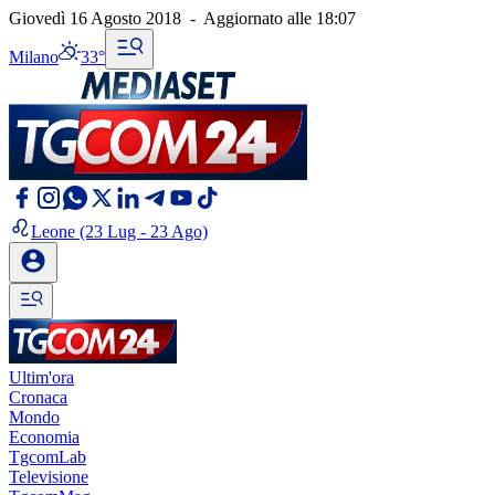
Giovedì 16 Agosto 2018
-
Aggiornato alle
18:07
Milano
33°
Leone
(23 Lug - 23 Ago)
Ultim'ora
Cronaca
Mondo
Economia
TgcomLab
Televisione