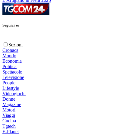
L'Artigiano in Fiera 2025
Seguici su
Sezioni
Cronaca
Mondo
Economia
Politica
Spettacolo
Televisione
People
Lifestyle
Videogiochi
Donne
Magazine
Motori
Viaggi
Cucina
Tgtech
E-Planet