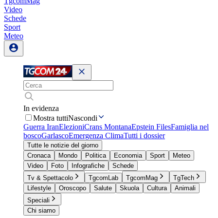
TgcomMag
Video
Schede
Sport
Meteo
In evidenza
Mostra tutti
Nascondi
Guerra Iran
Elezioni
Crans Montana
Epstein Files
Famiglia nel
bosco
Garlasco
Emergenza Clima
Tutti i dossier
Tutte le notizie del giorno
Cronaca
Mondo
Politica
Economia
Sport
Meteo
Video
Foto
Infografiche
Schede
Tv & Spettacolo
TgcomLab
TgcomMag
TgTech
Lifestyle
Oroscopo
Salute
Skuola
Cultura
Animali
Speciali
Chi siamo