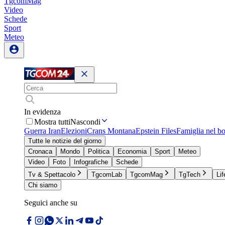
TgcomMag
Video
Schede
Sport
Meteo
In evidenza
Mostra tutti
Nascondi
Guerra Iran
Elezioni
Crans Montana
Epstein Files
Famiglia nel b
Tutte le notizie del giorno
Cronaca
Mondo
Politica
Economia
Sport
Meteo
Video
Foto
Infografiche
Schede
Tv & Spettacolo
TgcomLab
TgcomMag
TgTech
Lif
Chi siamo
Seguici anche su