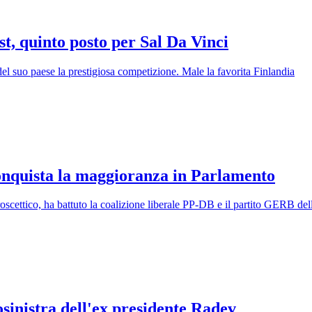
t, quinto posto per Sal Da Vinci
del suo paese la prestigiosa competizione. Male la favorita Finlandia
conquista la maggioranza in Parlamento
roscettico, ha battuto la coalizione liberale PP-DB e il partito GERB d
osinistra dell'ex presidente Radev