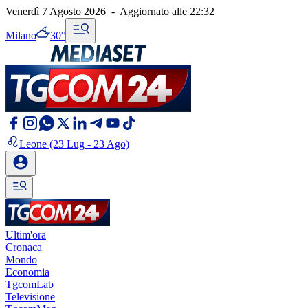
Venerdì 7 Agosto 2026
-
Aggiornato alle
22:32
Milano
30°
Leone
(23 Lug - 23 Ago)
Ultim'ora
Cronaca
Mondo
Economia
TgcomLab
Televisione