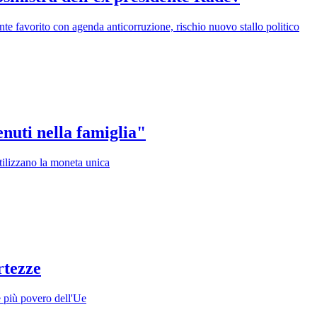
dente favorito con agenda anticorruzione, rischio nuovo stallo politico
nuti nella famiglia"
tilizzano la moneta unica
rtezze
e più povero dell'Ue