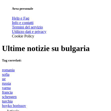
Area personale
Help e Faq
Info e contatti
Termini del servizio
Utilizzo dati e privacy
Cookie Policy
Ultime notizie su
bulgaria
Tag correlati:
romania
sofia
ue
russia
varna
francia
schengen
turchia
boyko borissov