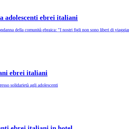
a adolescenti ebrei italiani
danna della comunità ebraica: "I nostri figli non sono liberi di viaggia
ni ebrei italiani
esso solidarietà agli adolescenti
ti ebrei italiani in hotel