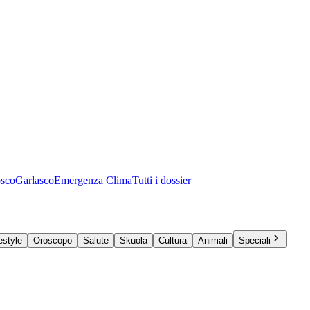
osco
Garlasco
Emergenza Clima
Tutti i dossier
estyle
Oroscopo
Salute
Skuola
Cultura
Animali
Speciali