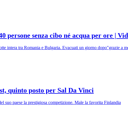
240 persone senza cibo né acqua per ore | Vi
notte intera tra Romania e Bulgaria. Evacuati un giorno dopo"grazie a m
t, quinto posto per Sal Da Vinci
del suo paese la prestigiosa competizione. Male la favorita Finlandia