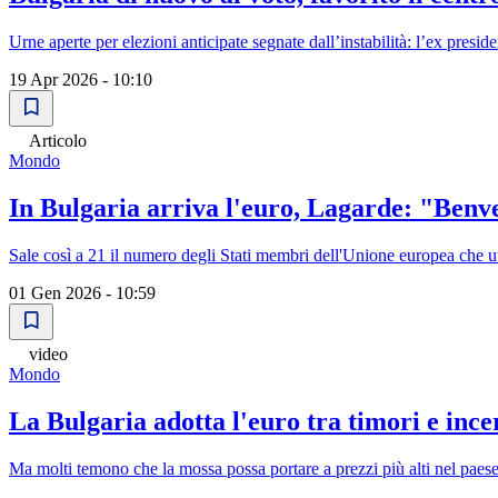
Urne aperte per elezioni anticipate segnate dall’instabilità: l’ex presi
19 Apr 2026 - 10:10
Articolo
Mondo
In Bulgaria arriva l'euro, Lagarde: "Benve
Sale così a 21 il numero degli Stati membri dell'Unione europea che u
01 Gen 2026 - 10:59
video
Mondo
La Bulgaria adotta l'euro tra timori e ince
Ma molti temono che la mossa possa portare a prezzi più alti nel paes