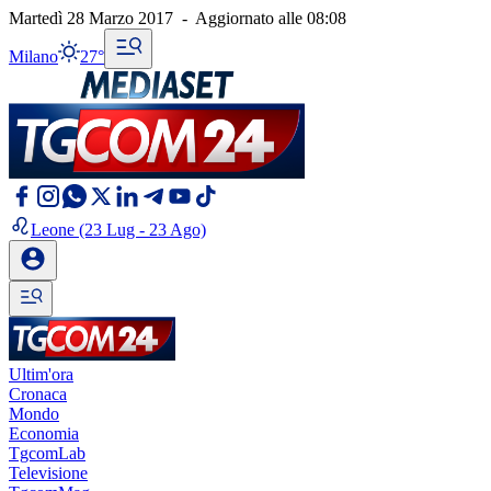
Martedì 28 Marzo 2017
-
Aggiornato alle
08:08
Milano
27°
Leone
(23 Lug - 23 Ago)
Ultim'ora
Cronaca
Mondo
Economia
TgcomLab
Televisione