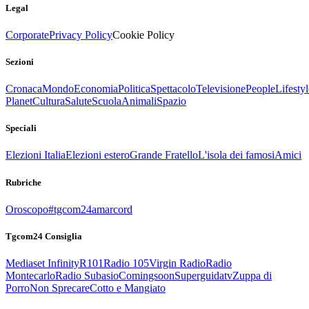
Legal
Corporate
Privacy Policy
Cookie Policy
Sezioni
Cronaca
Mondo
Economia
Politica
Spettacolo
Televisione
People
Lifestyl
Planet
Cultura
Salute
Scuola
Animali
Spazio
Speciali
Elezioni Italia
Elezioni estero
Grande Fratello
L'isola dei famosi
Amici
Rubriche
Oroscopo
#tgcom24amarcord
Tgcom24 Consiglia
Mediaset Infinity
R101
Radio 105
Virgin Radio
Radio
Montecarlo
Radio Subasio
Comingsoon
Superguidatv
Zuppa di
Porro
Non Sprecare
Cotto e Mangiato