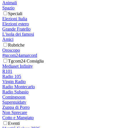
Animali
Spazio
Speciali
Elezioni Italia
Elezioni estero
Grande Fratello
L'isola dei famosi
Amici
Rubriche
Oroscopo
#tgcom24amarcord
Tgcom24 Consiglia
Mediaset Infinity
R101
Radio 105
Virgin Radio
Radio Montecarlo
Radio Subasio
Comingsoon
Superguidatv
Zuppa di Porro
Non Sprecare
Cotto e Mangiato
Eventi