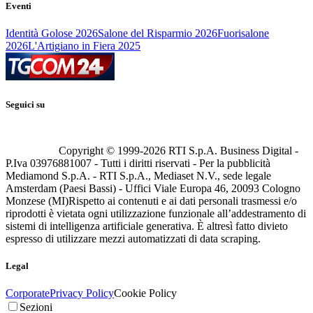
Eventi
Identità Golose 2026
Salone del Risparmio 2026
Fuorisalone
2026
L'Artigiano in Fiera 2025
Seguici su
Copyright © 1999-
2026
RTI S.p.A. Business Digital -
P.Iva 03976881007 - Tutti i diritti riservati - Per la pubblicità
Mediamond S.p.A. - RTI S.p.A., Mediaset N.V., sede legale
Amsterdam (Paesi Bassi) - Uffici Viale Europa 46, 20093 Cologno
Monzese (MI)
Rispetto ai contenuti e ai dati personali trasmessi e/o
riprodotti è vietata ogni utilizzazione funzionale all’addestramento di
sistemi di intelligenza artificiale generativa. È altresì fatto divieto
espresso di utilizzare mezzi automatizzati di data scraping.
Legal
Corporate
Privacy Policy
Cookie Policy
Sezioni