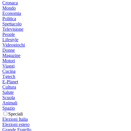
Cronaca
Mondo
Economia
Politica
Spettacolo
Televisione
People
Lifestyle
Videogiochi
Donne
Magazine
Motori
Viaggi
Cucina
Tgtech
E-Planet
Cultura
Salute
Scuola
Animali
Spazio
Speciali
Elezioni Italia
Elezioni estero
Grande Fratello