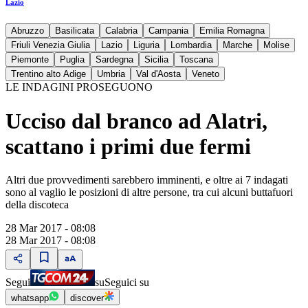
Lazio
Abruzzo
Basilicata
Calabria
Campania
Emilia Romagna
Friuli Venezia Giulia
Lazio
Liguria
Lombardia
Marche
Molise
Piemonte
Puglia
Sardegna
Sicilia
Toscana
Trentino alto Adige
Umbria
Val d'Aosta
Veneto
LE INDAGINI PROSEGUONO
Ucciso dal branco ad Alatri,
scattano i primi due fermi
Altri due provvedimenti sarebbero imminenti, e oltre ai 7 indagati
sono al vaglio le posizioni di altre persone, tra cui alcuni buttafuori
della discoteca
28 Mar 2017 - 08:08
28 Mar 2017 - 08:08
Segui
su
Seguici su
whatsapp
discover