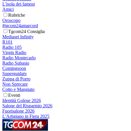
L'isola dei famosi
Amici
Rubriche
Oroscopo
#tgcom24amarcord
Tgcom24 Consiglia
Mediaset Infinity
R101
Radio 105
Virgin Radio
Radio Montecarlo
Radio Subasio
Comingsoon
Superguidatv
Zuppa di Porro
Non Sprecare
Cotto e Mangiato
Eventi
Identità Golose 2026
Salone del Risparmio 2026
Fuorisalone 2026
L'Artigiano in Fiera 2025