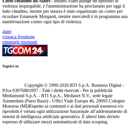
Lutto cittadino ad Alatri
- Intanto Alatri piange un episodio di
violenza inspiegabile, e l'amministrazione ha proclamato per oggi il
lutto cittadino, mentre per stasera è stato organizzato un corteo per
ricordare Emanuele Morganti, mentre mercoledì è in programma una
manifestazione contro ogni tipo di violenza.
alatri
cronaca frosinone
emanuele morganti
Seguici su
Copyright © 1999-
2026
RTI S.p.A. Business Digital -
P.Iva 03976881007 - Tutti i diritti riservati - Per la pubblicità
Mediamond S.p.A. - RTI S.p.A., Mediaset N.V., sede legale
Amsterdam (Paesi Bassi) - Uffici Viale Europa 46, 20093 Cologno
Monzese (MI)
Rispetto ai contenuti e ai dati personali trasmessi e/o
riprodotti è vietata ogni utilizzazione funzionale all’addestramento di
sistemi di intelligenza artificiale generativa. È altresì fatto divieto
espresso di utilizzare mezzi automatizzati di data scraping.