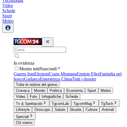
TgcomMag
Video
Schede
Sport
Meteo
In evidenza
Mostra tutti
Nascondi
Guerra Iran
Elezioni
Crans Montana
Epstein Files
Famiglia nel
bosco
Garlasco
Emergenza Clima
Tutti i dossier
Tutte le notizie del giorno
Cronaca
Mondo
Politica
Economia
Sport
Meteo
Video
Foto
Infografiche
Schede
Tv & Spettacolo
TgcomLab
TgcomMag
TgTech
Lifestyle
Oroscopo
Salute
Skuola
Cultura
Animali
Speciali
Chi siamo