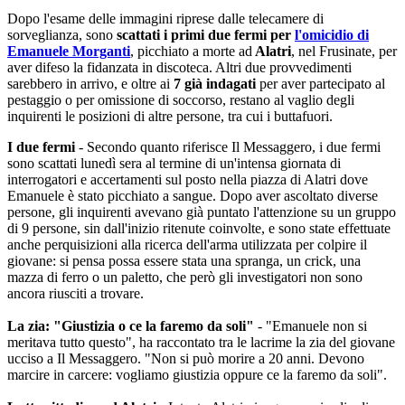
Dopo l'esame delle immagini riprese dalle telecamere di
sorveglianza, sono
scattati i primi due fermi per
l'omicidio di
Emanuele Morganti
, picchiato a morte ad
Alatri
, nel Frusinate, per
aver difeso la fidanzata in discoteca. Altri due provvedimenti
sarebbero in arrivo, e oltre ai
7 già indagati
per aver partecipato al
pestaggio o per omissione di soccorso, restano al vaglio degli
inquirenti le posizioni di altre persone, tra cui i buttafuori.
I due fermi
- Secondo quanto riferisce Il Messaggero, i due fermi
sono scattati lunedì sera al termine di un'intensa giornata di
interrogatori e accertamenti sul posto nella piazza di Alatri dove
Emanuele è stato picchiato a sangue. Dopo aver ascoltato diverse
persone, gli inquirenti avevano già puntato l'attenzione su un gruppo
di 9 persone, sin dall'inizio ritenute coinvolte, e sono state effettuate
anche perquisizioni alla ricerca dell'arma utilizzata per colpire il
giovane: si pensa possa essere stata una spranga, un crick, una
mazza di ferro o un paletto, che però gli investigatori non sono
ancora riusciti a trovare.
La zia: "Giustizia o ce la faremo da soli"
- "Emanuele non si
meritava tutto questo", ha raccontato tra le lacrime la zia del giovane
ucciso a Il Messaggero. "Non si può morire a 20 anni. Devono
marcire in carcere: vogliamo giustizia oppure ce la faremo da soli".