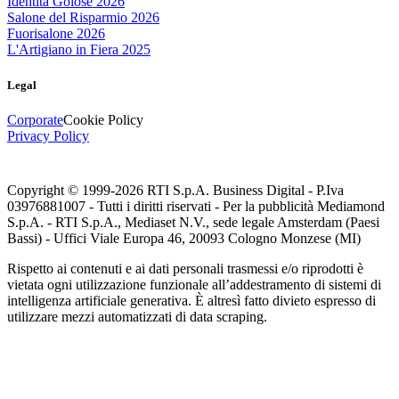
Identità Golose 2026
Salone del Risparmio 2026
Fuorisalone 2026
L'Artigiano in Fiera 2025
Legal
Corporate
Cookie Policy
Privacy Policy
Copyright © 1999-
2026
RTI S.p.A. Business Digital - P.Iva
03976881007 - Tutti i diritti riservati - Per la pubblicità Mediamond
S.p.A. - RTI S.p.A., Mediaset N.V., sede legale Amsterdam (Paesi
Bassi) - Uffici Viale Europa 46, 20093 Cologno Monzese (MI)
Rispetto ai contenuti e ai dati personali trasmessi e/o riprodotti è
vietata ogni utilizzazione funzionale all’addestramento di sistemi di
intelligenza artificiale generativa. È altresì fatto divieto espresso di
utilizzare mezzi automatizzati di data scraping.