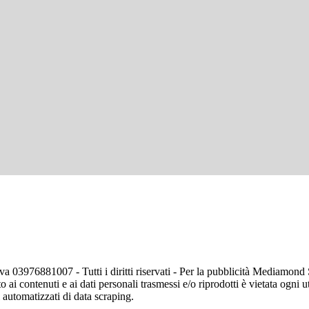
va 03976881007 - Tutti i diritti riservati - Per la pubblicità Mediamon
o ai contenuti e ai dati personali trasmessi e/o riprodotti è vietata ogni 
zi automatizzati di data scraping.