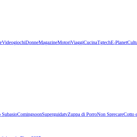
e
Videogiochi
Donne
Magazine
Motori
Viaggi
Cucina
Tgtech
E-Planet
Cult
 Subasio
Comingsoon
Superguidatv
Zuppa di Porro
Non Sprecare
Cotto 