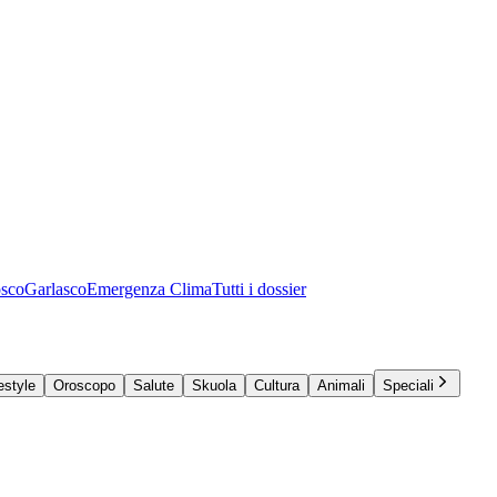
osco
Garlasco
Emergenza Clima
Tutti i dossier
estyle
Oroscopo
Salute
Skuola
Cultura
Animali
Speciali