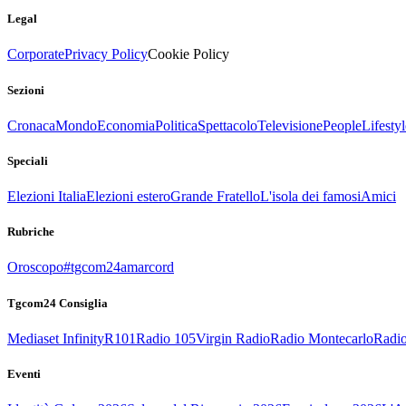
Legal
Corporate
Privacy Policy
Cookie Policy
Sezioni
Cronaca
Mondo
Economia
Politica
Spettacolo
Televisione
People
Lifestyl
Speciali
Elezioni Italia
Elezioni estero
Grande Fratello
L'isola dei famosi
Amici
Rubriche
Oroscopo
#tgcom24amarcord
Tgcom24 Consiglia
Mediaset Infinity
R101
Radio 105
Virgin Radio
Radio Montecarlo
Radio
Eventi