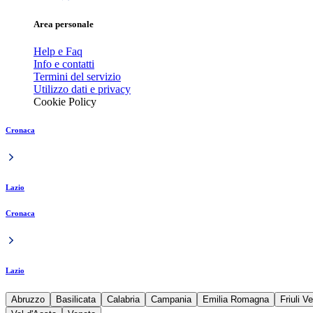
Area personale
Help e Faq
Info e contatti
Termini del servizio
Utilizzo dati e privacy
Cookie Policy
Cronaca
Lazio
Cronaca
Lazio
Abruzzo
Basilicata
Calabria
Campania
Emilia Romagna
Friuli V