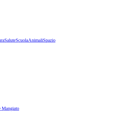
ura
Salute
Scuola
Animali
Spazio
e Mangiato