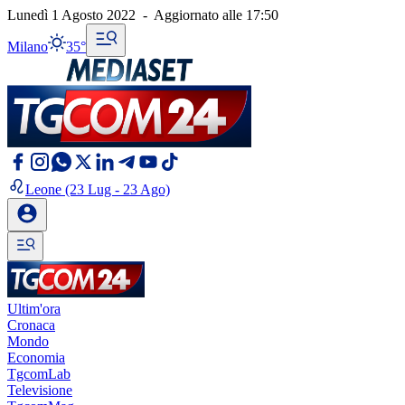
Lunedì 1 Agosto 2022
-
Aggiornato alle
17:50
Milano
35°
Leone
(23 Lug - 23 Ago)
Ultim'ora
Cronaca
Mondo
Economia
TgcomLab
Televisione