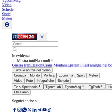
TgcomMag
Video
Schede
Sport
Meteo
In evidenza
Mostra tutti
Nascondi
Guerra Iran
Elezioni
Crans Montana
Epstein Files
Famiglia nel b
Tutte le notizie del giorno
Cronaca
Mondo
Politica
Economia
Sport
Meteo
Video
Foto
Infografiche
Schede
Tv & Spettacolo
TgcomLab
TgcomMag
TgTech
Lif
Chi siamo
Seguici anche su