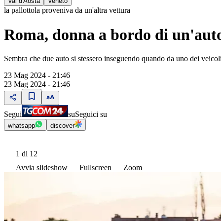
Val d'Aosta
Veneto
la pallottola proveniva da un'altra vettura
Roma, donna a bordo di un'auto f
Sembra che due auto si stessero inseguendo quando da uno dei veicoli 
23 Mag 2024 - 21:46
23 Mag 2024 - 21:46
Segui
su
Seguici su
whatsapp
discover
1
di 12
Avvia slideshow
Fullscreen
Zoom