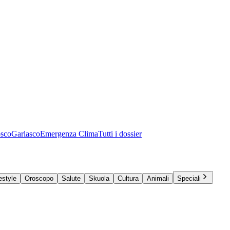
osco
Garlasco
Emergenza Clima
Tutti i dossier
estyle
Oroscopo
Salute
Skuola
Cultura
Animali
Speciali