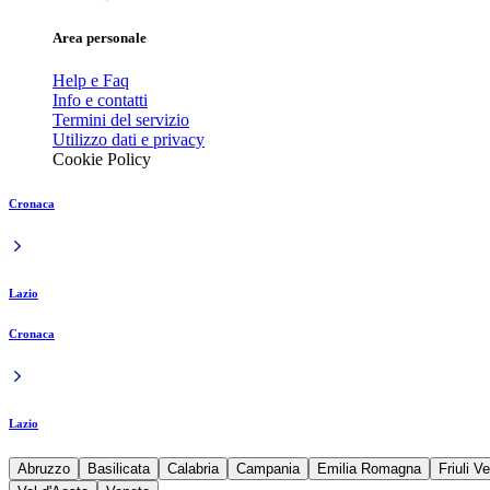
Area personale
Help e Faq
Info e contatti
Termini del servizio
Utilizzo dati e privacy
Cookie Policy
Cronaca
Lazio
Cronaca
Lazio
Abruzzo
Basilicata
Calabria
Campania
Emilia Romagna
Friuli V