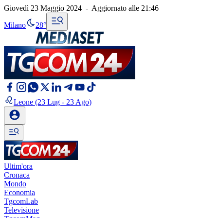
Giovedì 23 Maggio 2024
-
Aggiornato alle
21:46
Milano
28°
Leone
(23 Lug - 23 Ago)
Ultim'ora
Cronaca
Mondo
Economia
TgcomLab
Televisione