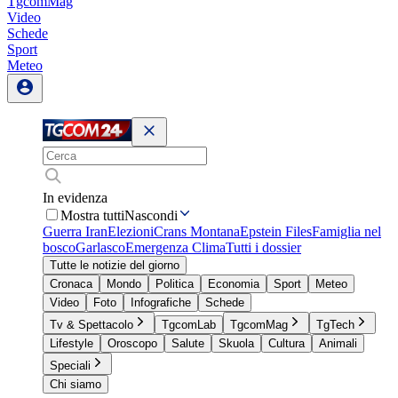
TgcomMag
Video
Schede
Sport
Meteo
In evidenza
Mostra tutti
Nascondi
Guerra Iran
Elezioni
Crans Montana
Epstein Files
Famiglia nel
bosco
Garlasco
Emergenza Clima
Tutti i dossier
Tutte le notizie del giorno
Cronaca
Mondo
Politica
Economia
Sport
Meteo
Video
Foto
Infografiche
Schede
Tv & Spettacolo
TgcomLab
TgcomMag
TgTech
Lifestyle
Oroscopo
Salute
Skuola
Cultura
Animali
Speciali
Chi siamo