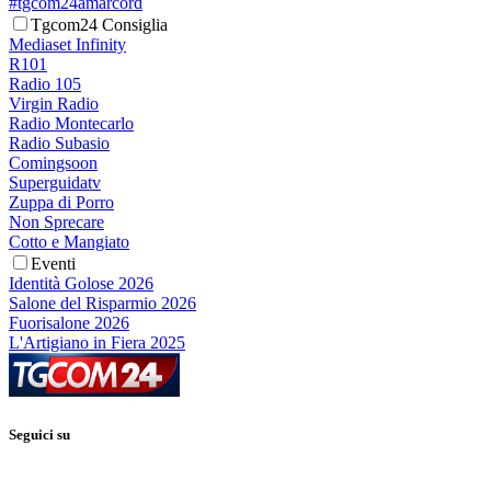
#tgcom24amarcord
Tgcom24 Consiglia
Mediaset Infinity
R101
Radio 105
Virgin Radio
Radio Montecarlo
Radio Subasio
Comingsoon
Superguidatv
Zuppa di Porro
Non Sprecare
Cotto e Mangiato
Eventi
Identità Golose 2026
Salone del Risparmio 2026
Fuorisalone 2026
L'Artigiano in Fiera 2025
Seguici su