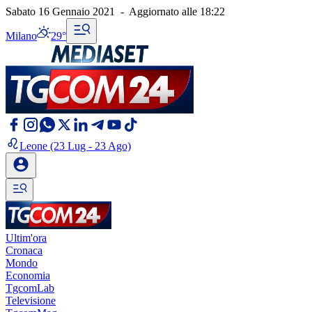
Sabato 16 Gennaio 2021
-
Aggiornato alle
18:22
Milano
29°
Leone
(23 Lug - 23 Ago)
Ultim'ora
Cronaca
Mondo
Economia
TgcomLab
Televisione