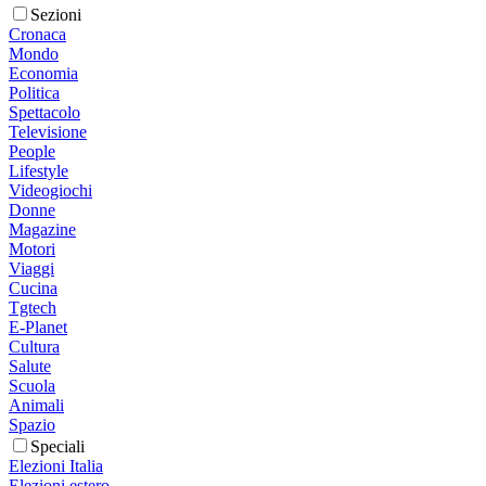
Sezioni
Cronaca
Mondo
Economia
Politica
Spettacolo
Televisione
People
Lifestyle
Videogiochi
Donne
Magazine
Motori
Viaggi
Cucina
Tgtech
E-Planet
Cultura
Salute
Scuola
Animali
Spazio
Speciali
Elezioni Italia
Elezioni estero