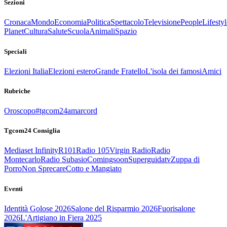
Sezioni
Cronaca
Mondo
Economia
Politica
Spettacolo
Televisione
People
Lifestyl
Planet
Cultura
Salute
Scuola
Animali
Spazio
Speciali
Elezioni Italia
Elezioni estero
Grande Fratello
L'isola dei famosi
Amici
Rubriche
Oroscopo
#tgcom24amarcord
Tgcom24 Consiglia
Mediaset Infinity
R101
Radio 105
Virgin Radio
Radio
Montecarlo
Radio Subasio
Comingsoon
Superguidatv
Zuppa di
Porro
Non Sprecare
Cotto e Mangiato
Eventi
Identità Golose 2026
Salone del Risparmio 2026
Fuorisalone
2026
L'Artigiano in Fiera 2025