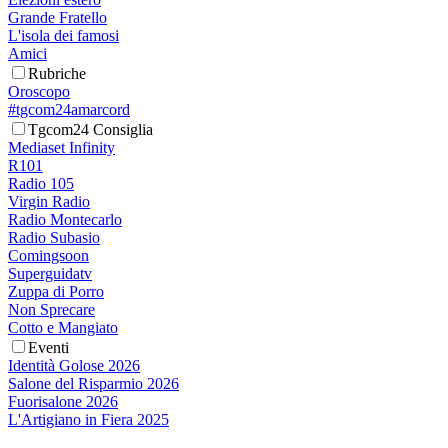
Grande Fratello
L'isola dei famosi
Amici
Rubriche
Oroscopo
#tgcom24amarcord
Tgcom24 Consiglia
Mediaset Infinity
R101
Radio 105
Virgin Radio
Radio Montecarlo
Radio Subasio
Comingsoon
Superguidatv
Zuppa di Porro
Non Sprecare
Cotto e Mangiato
Eventi
Identità Golose 2026
Salone del Risparmio 2026
Fuorisalone 2026
L'Artigiano in Fiera 2025