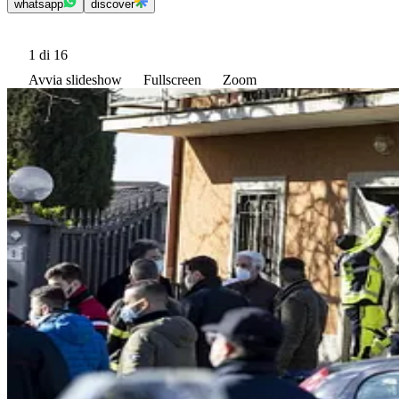
whatsapp
discover
1
di 16
Avvia slideshow
Fullscreen
Zoom