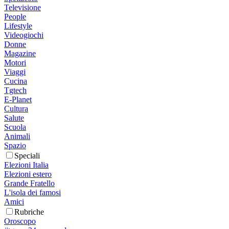
Televisione
People
Lifestyle
Videogiochi
Donne
Magazine
Motori
Viaggi
Cucina
Tgtech
E-Planet
Cultura
Salute
Scuola
Animali
Spazio
Speciali
Elezioni Italia
Elezioni estero
Grande Fratello
L'isola dei famosi
Amici
Rubriche
Oroscopo