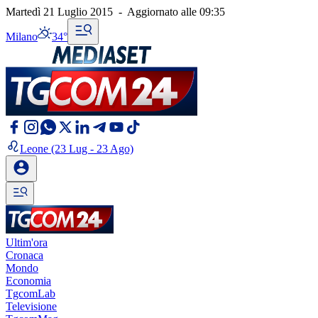
Martedì 21 Luglio 2015
-
Aggiornato alle
09:35
Milano
34°
Leone
(23 Lug - 23 Ago)
Ultim'ora
Cronaca
Mondo
Economia
TgcomLab
Televisione