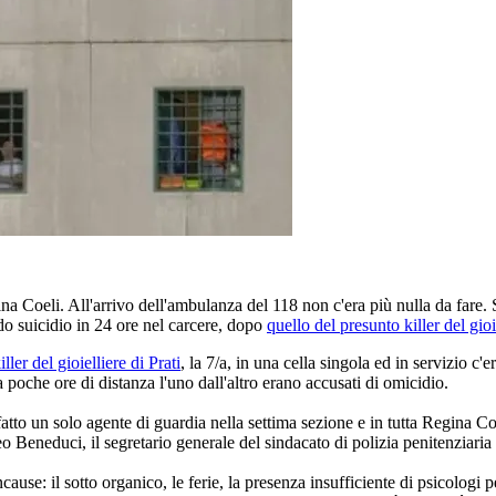
a Coeli. All'arrivo dell'ambulanza del 118 non c'era più nulla da fare. 
ndo suicidio in 24 ore nel carcere, dopo
quello del presunto killer del gi
ller del gioielliere di Prati
, la 7/a, in una cella singola ed in servizio c'e
 a poche ore di distanza l'uno dall'altro erano accusati di omicidio.
fatto un solo agente di guardia nella settima sezione e in tutta Regina Coe
eo Beneduci, il segretario generale del sindacato di polizia penitenziari
se: il sotto organico, le ferie, la presenza insufficiente di psicologi p