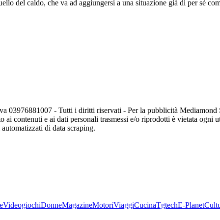
uello del caldo, che va ad aggiungersi a una situazione già di per sé com
va 03976881007 - Tutti i diritti riservati - Per la pubblicità Mediamon
o ai contenuti e ai dati personali trasmessi e/o riprodotti è vietata ogni 
zi automatizzati di data scraping.
e
Videogiochi
Donne
Magazine
Motori
Viaggi
Cucina
Tgtech
E-Planet
Cult