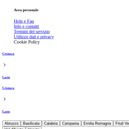
Area personale
Help e Faq
Info e contatti
Termini del servizio
Utilizzo dati e privacy
Cookie Policy
Cronaca
Lazio
Cronaca
Lazio
Abruzzo
Basilicata
Calabria
Campania
Emilia Romagna
Friuli V