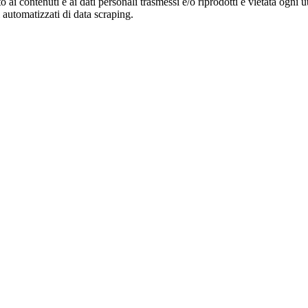
o ai contenuti e ai dati personali trasmessi e/o riprodotti è vietata ogni 
zi automatizzati di data scraping.