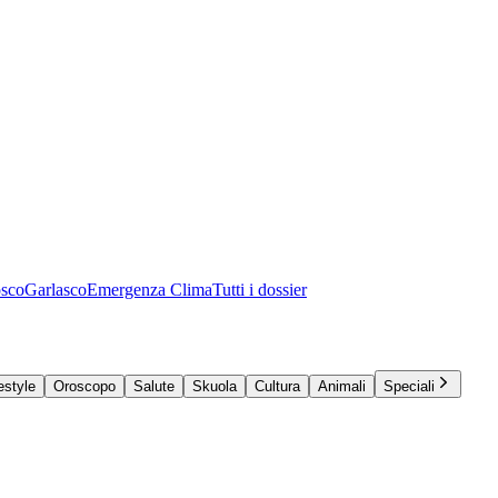
osco
Garlasco
Emergenza Clima
Tutti i dossier
estyle
Oroscopo
Salute
Skuola
Cultura
Animali
Speciali