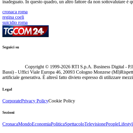
inadeguato. In questo quadro, un altro fattore da non sottovalutare è q
cronaca roma
regina coeli
suicidio roma
Seguici su
Copyright © 1999-
2026
RTI S.p.A. Business Digital - P.I
Bassi) - Uffici Viale Europa 46, 20093 Cologno Monzese (MI)
Rispett
artificiale generativa. È altresì fatto divieto espresso di utilizzare mez
Legal
Corporate
Privacy Policy
Cookie Policy
Sezioni
Cronaca
Mondo
Economia
Politica
Spettacolo
Televisione
People
Lifestyl