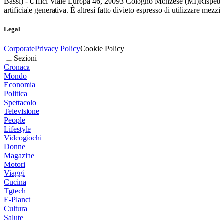
Bassi) - Uffici Viale Europa 46, 20093 Cologno Monzese (MI)
Rispett
artificiale generativa. È altresì fatto divieto espresso di utilizzare mez
Legal
Corporate
Privacy Policy
Cookie Policy
Sezioni
Cronaca
Mondo
Economia
Politica
Spettacolo
Televisione
People
Lifestyle
Videogiochi
Donne
Magazine
Motori
Viaggi
Cucina
Tgtech
E-Planet
Cultura
Salute