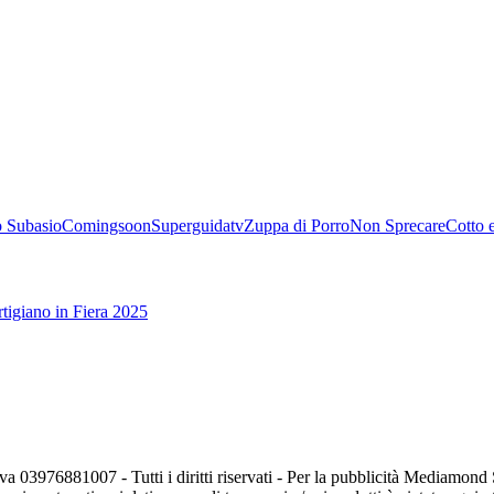
 Subasio
Comingsoon
Superguidatv
Zuppa di Porro
Non Sprecare
Cotto 
tigiano in Fiera 2025
va 03976881007 - Tutti i diritti riservati - Per la pubblicità Mediamon