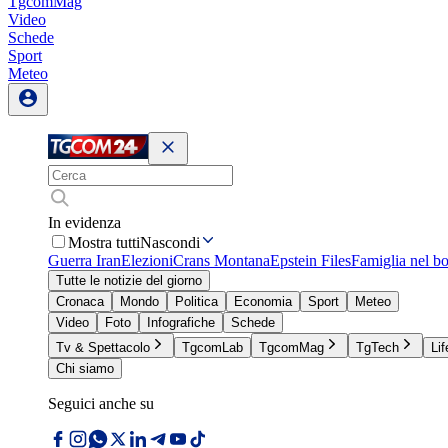
TgcomMag
Video
Schede
Sport
Meteo
In evidenza
Mostra tutti
Nascondi
Guerra Iran
Elezioni
Crans Montana
Epstein Files
Famiglia nel b
Tutte le notizie del giorno
Cronaca
Mondo
Politica
Economia
Sport
Meteo
Video
Foto
Infografiche
Schede
Tv & Spettacolo
TgcomLab
TgcomMag
TgTech
Lif
Chi siamo
Seguici anche su