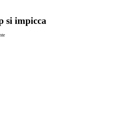
ip si impicca
nte