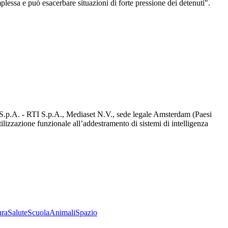
plessa e può esacerbare situazioni di forte pressione dei detenuti".
d S.p.A. - RTI S.p.A., Mediaset N.V., sede legale Amsterdam (Paesi
utilizzazione funzionale all’addestramento di sistemi di intelligenza
ura
Salute
Scuola
Animali
Spazio