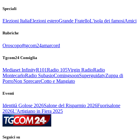
Speciali
Elezioni Italia
Elezioni estero
Grande Fratello
L'isola dei famosi
Amici
Rubriche
Oroscopo
#tgcom24amarcord
Tgcom24 Consiglia
Mediaset Infinity
R101
Radio 105
Virgin Radio
Radio
Montecarlo
Radio Subasio
Comingsoon
Superguidatv
Zuppa di
Porro
Non Sprecare
Cotto e Mangiato
Eventi
Identità Golose 2026
Salone del Risparmio 2026
Fuorisalone
2026
L'Artigiano in Fiera 2025
Seguici su