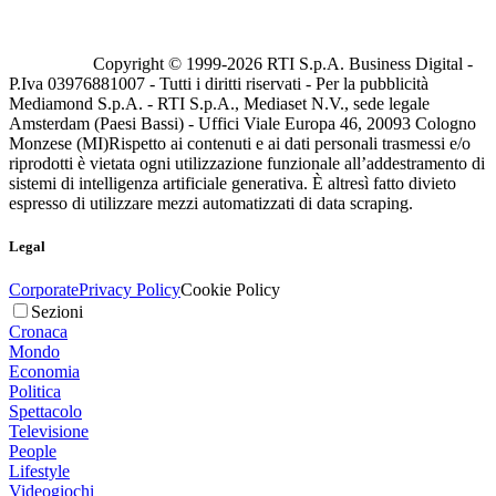
Copyright © 1999-
2026
RTI S.p.A. Business Digital -
P.Iva 03976881007 - Tutti i diritti riservati - Per la pubblicità
Mediamond S.p.A. - RTI S.p.A., Mediaset N.V., sede legale
Amsterdam (Paesi Bassi) - Uffici Viale Europa 46, 20093 Cologno
Monzese (MI)
Rispetto ai contenuti e ai dati personali trasmessi e/o
riprodotti è vietata ogni utilizzazione funzionale all’addestramento di
sistemi di intelligenza artificiale generativa. È altresì fatto divieto
espresso di utilizzare mezzi automatizzati di data scraping.
Legal
Corporate
Privacy Policy
Cookie Policy
Sezioni
Cronaca
Mondo
Economia
Politica
Spettacolo
Televisione
People
Lifestyle
Videogiochi