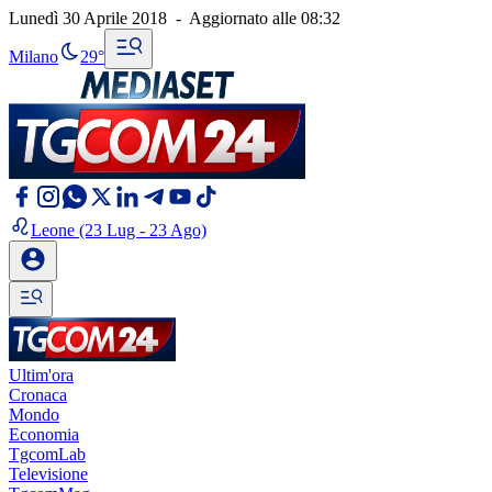
Lunedì 30 Aprile 2018
-
Aggiornato alle
08:32
Milano
29°
Leone
(23 Lug - 23 Ago)
Ultim'ora
Cronaca
Mondo
Economia
TgcomLab
Televisione