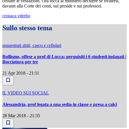
cessare le vessazioni. Ora tocca al ministero decidere se rivalersi,
davanti alla Corte dei conti, sul preside e sui professori.
cronaca viterbo
Sullo stesso tema
sequestrati abiti, casco e cellulari
Bullismo, offese a prof di Lucca: perquisiti i 6 studenti indagati |
Bocciatura per tre
21 Apr 2018 - 21:11
IL VIDEO SUI SOCIAL
Alessandria, prof legata a una sedia in classe e presa a calci
28 Mar 2018 - 21:35