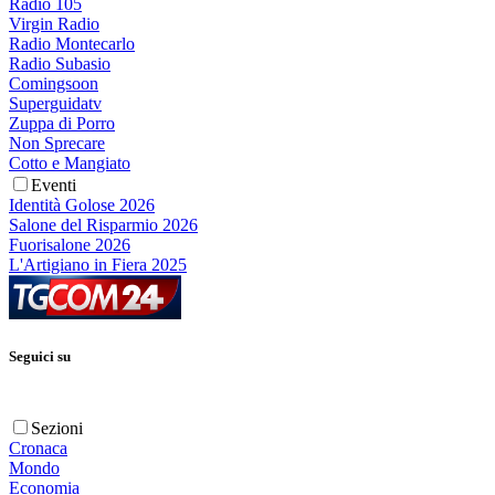
Radio 105
Virgin Radio
Radio Montecarlo
Radio Subasio
Comingsoon
Superguidatv
Zuppa di Porro
Non Sprecare
Cotto e Mangiato
Eventi
Identità Golose 2026
Salone del Risparmio 2026
Fuorisalone 2026
L'Artigiano in Fiera 2025
Seguici su
Sezioni
Cronaca
Mondo
Economia