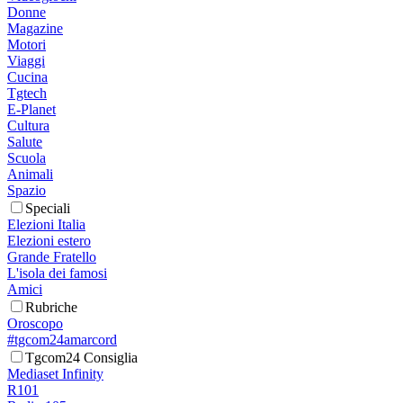
Donne
Magazine
Motori
Viaggi
Cucina
Tgtech
E-Planet
Cultura
Salute
Scuola
Animali
Spazio
Speciali
Elezioni Italia
Elezioni estero
Grande Fratello
L'isola dei famosi
Amici
Rubriche
Oroscopo
#tgcom24amarcord
Tgcom24 Consiglia
Mediaset Infinity
R101