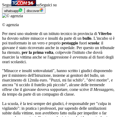
Segui
su
Seguici su
whatsapp
discover
© agenzia
Per mesi uno studente di un istituto tecnico in provincia di
Viterbo
ha dovuto subire minacce e insulti da parte di un
bullo
. L'incubo si è
poi trasformato in un vero e proprio
pestaggio
fuori
scuola
: il
giovane è stato ricoverato anche in ospedale. Per questo un tribunale
ha ritenuto,
per la prima volta
, colpevole l'istituto che dovrà
risarcire la vittima anche se l'aggressione è avvenuta al di fuori degli
orari scolastici.
"Minacce e insulti sottovalutati", hanno scritto i giudici disponendo
per il ministero dell'Istruzione, insieme ai genitori del bullo, un
risarcimento di 12mila euro. "Puzzi, mi fai schifo", "devi morire", e
ancora "ti uccido il fratello più piccolo", alcune delle tremende
offese che il giovane doveva sopportare, come scrive
Il Messaggero
,
da tempo da parte di un compagno di classe.
La scuola, è la tesi sempre dei giudici, è responsabile per "culpa in
vigilando": in pratica i professori, pur sapendo delle umiliazioni
subite dalla vittime, non avrebbero fatto nulla per impedire o far