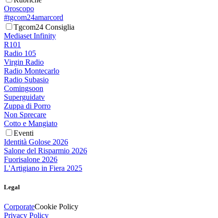
Oroscopo
#tgcom24amarcord
Tgcom24 Consiglia
Mediaset Infinity
R101
Radio 105
Virgin Radio
Radio Montecarlo
Radio Subasio
Comingsoon
Superguidatv
Zuppa di Porro
Non Sprecare
Cotto e Mangiato
Eventi
Identità Golose 2026
Salone del Risparmio 2026
Fuorisalone 2026
L'Artigiano in Fiera 2025
Legal
Corporate
Cookie Policy
Privacy Policy