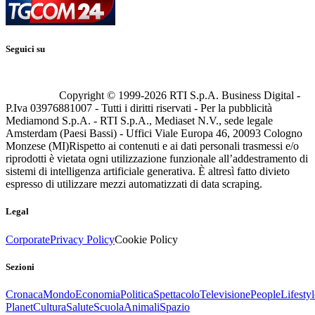
Seguici su
Copyright © 1999-
2026
RTI S.p.A. Business Digital -
P.Iva 03976881007 - Tutti i diritti riservati - Per la pubblicità
Mediamond S.p.A. - RTI S.p.A., Mediaset N.V., sede legale
Amsterdam (Paesi Bassi) - Uffici Viale Europa 46, 20093 Cologno
Monzese (MI)
Rispetto ai contenuti e ai dati personali trasmessi e/o
riprodotti è vietata ogni utilizzazione funzionale all’addestramento di
sistemi di intelligenza artificiale generativa. È altresì fatto divieto
espresso di utilizzare mezzi automatizzati di data scraping.
Legal
Corporate
Privacy Policy
Cookie Policy
Sezioni
Cronaca
Mondo
Economia
Politica
Spettacolo
Televisione
People
Lifestyl
Planet
Cultura
Salute
Scuola
Animali
Spazio