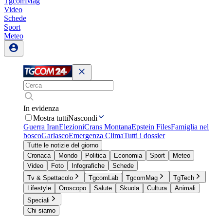
TgcomMag
Video
Schede
Sport
Meteo
In evidenza
Mostra tutti
Nascondi
Guerra Iran
Elezioni
Crans Montana
Epstein Files
Famiglia nel
bosco
Garlasco
Emergenza Clima
Tutti i dossier
Tutte le notizie del giorno
Cronaca
Mondo
Politica
Economia
Sport
Meteo
Video
Foto
Infografiche
Schede
Tv & Spettacolo
TgcomLab
TgcomMag
TgTech
Lifestyle
Oroscopo
Salute
Skuola
Cultura
Animali
Speciali
Chi siamo