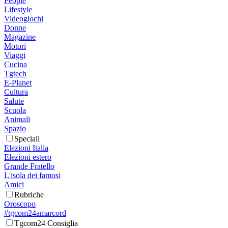
People
Lifestyle
Videogiochi
Donne
Magazine
Motori
Viaggi
Cucina
Tgtech
E-Planet
Cultura
Salute
Scuola
Animali
Spazio
Speciali
Elezioni Italia
Elezioni estero
Grande Fratello
L'isola dei famosi
Amici
Rubriche
Oroscopo
#tgcom24amarcord
Tgcom24 Consiglia