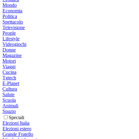
Mondo
Economia
Politica
Spettacolo
Televisione
People
Lifestyle
Videogiochi
Donne
Magazine
Motori
Viaggi
Cucina
Tgtech
E-Planet
Cultura
Salute
Scuola
Animali
Spazio
Speciali
Elezioni Italia
Elezioni estero
Grande Fratello