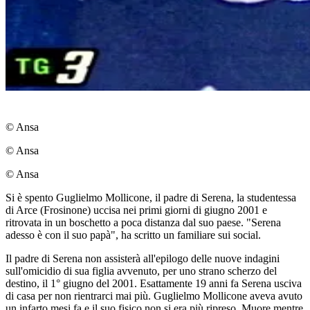
© Ansa
© Ansa
© Ansa
Si è spento Guglielmo Mollicone, il padre di Serena, la studentessa
di Arce (Frosinone) uccisa nei primi giorni di giugno 2001 e
ritrovata in un boschetto a poca distanza dal suo paese. "Serena
adesso è con il suo papà", ha scritto un familiare sui social.
Il padre di Serena non assisterà all'epilogo delle nuove indagini
sull'omicidio di sua figlia avvenuto, per uno strano scherzo del
destino, il 1° giugno del 2001. Esattamente 19 anni fa Serena usciva
di casa per non rientrarci mai più. Guglielmo Mollicone aveva avuto
un infarto mesi fa e il suo fisico non si era più ripreso. Muore mentre