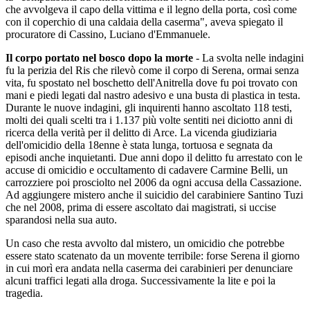
che avvolgeva il capo della vittima e il legno della porta, così come
con il coperchio di una caldaia della caserma", aveva spiegato il
procuratore di Cassino, Luciano d'Emmanuele.
Il corpo portato nel bosco dopo la morte
- La svolta nelle indagini
fu la perizia del Ris che rilevò come il corpo di Serena, ormai senza
vita, fu spostato nel boschetto dell'Anitrella dove fu poi trovato con
mani e piedi legati dal nastro adesivo e una busta di plastica in testa.
Durante le nuove indagini, gli inquirenti hanno ascoltato 118 testi,
molti dei quali scelti tra i 1.137 più volte sentiti nei diciotto anni di
ricerca della verità per il delitto di Arce. La vicenda giudiziaria
dell'omicidio della 18enne è stata lunga, tortuosa e segnata da
episodi anche inquietanti. Due anni dopo il delitto fu arrestato con le
accuse di omicidio e occultamento di cadavere Carmine Belli, un
carrozziere poi prosciolto nel 2006 da ogni accusa della Cassazione.
Ad aggiungere mistero anche il suicidio del carabiniere Santino Tuzi
che nel 2008, prima di essere ascoltato dai magistrati, si uccise
sparandosi nella sua auto.
Un caso che resta avvolto dal mistero, un omicidio che potrebbe
essere stato scatenato da un movente terribile: forse Serena il giorno
in cui morì era andata nella caserma dei carabinieri per denunciare
alcuni traffici legati alla droga. Successivamente la lite e poi la
tragedia.