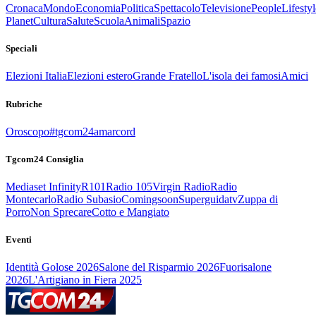
Cronaca
Mondo
Economia
Politica
Spettacolo
Televisione
People
Lifestyl
Planet
Cultura
Salute
Scuola
Animali
Spazio
Speciali
Elezioni Italia
Elezioni estero
Grande Fratello
L'isola dei famosi
Amici
Rubriche
Oroscopo
#tgcom24amarcord
Tgcom24 Consiglia
Mediaset Infinity
R101
Radio 105
Virgin Radio
Radio
Montecarlo
Radio Subasio
Comingsoon
Superguidatv
Zuppa di
Porro
Non Sprecare
Cotto e Mangiato
Eventi
Identità Golose 2026
Salone del Risparmio 2026
Fuorisalone
2026
L'Artigiano in Fiera 2025