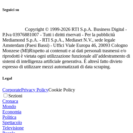
Seguici su
Copyright © 1999-
2026
RTI S.p.A. Business Digital -
P.Iva 03976881007 - Tutti i diritti riservati - Per la pubblicità
Mediamond S.p.A. - RTI S.p.A., Mediaset N.V., sede legale
Amsterdam (Paesi Bassi) - Uffici Viale Europa 46, 20093 Cologno
Monzese (MI)
Rispetto ai contenuti e ai dati personali trasmessi e/o
riprodotti è vietata ogni utilizzazione funzionale all’addestramento di
sistemi di intelligenza artificiale generativa. È altresì fatto divieto
espresso di utilizzare mezzi automatizzati di data scraping.
Legal
Corporate
Privacy Policy
Cookie Policy
Sezioni
Cronaca
Mondo
Economia
Politica
Spettacolo
Televisione