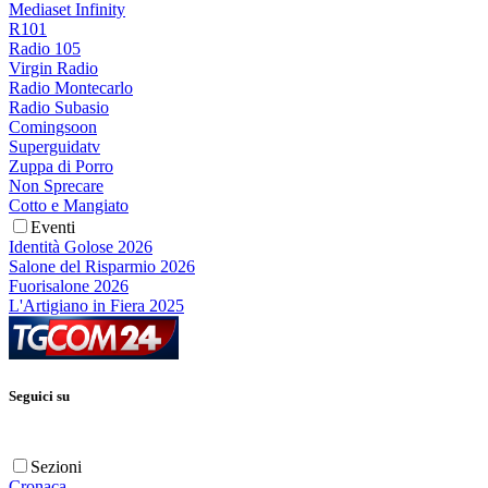
Mediaset Infinity
R101
Radio 105
Virgin Radio
Radio Montecarlo
Radio Subasio
Comingsoon
Superguidatv
Zuppa di Porro
Non Sprecare
Cotto e Mangiato
Eventi
Identità Golose 2026
Salone del Risparmio 2026
Fuorisalone 2026
L'Artigiano in Fiera 2025
Seguici su
Sezioni
Cronaca