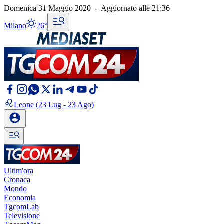
Domenica 31 Maggio 2020
-
Aggiornato alle
21:36
Milano
26°
Leone
(23 Lug - 23 Ago)
Ultim'ora
Cronaca
Mondo
Economia
TgcomLab
Televisione