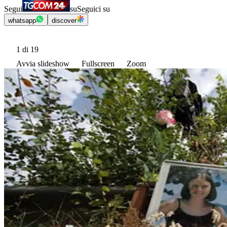
Segui
su
Seguici su
whatsapp
discover
1
di 19
Avvia slideshow
Fullscreen
Zoom