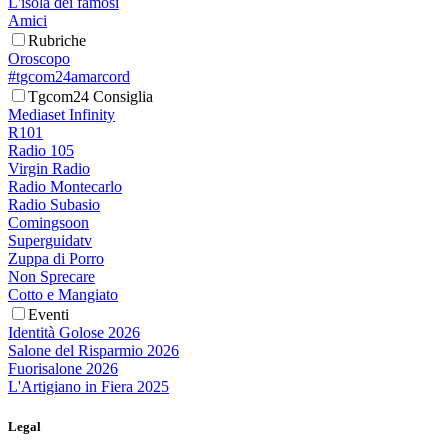
L'isola dei famosi
Amici
Rubriche
Oroscopo
#tgcom24amarcord
Tgcom24 Consiglia
Mediaset Infinity
R101
Radio 105
Virgin Radio
Radio Montecarlo
Radio Subasio
Comingsoon
Superguidatv
Zuppa di Porro
Non Sprecare
Cotto e Mangiato
Eventi
Identità Golose 2026
Salone del Risparmio 2026
Fuorisalone 2026
L'Artigiano in Fiera 2025
Legal