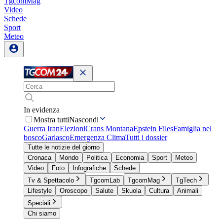
TgcomMag
Video
Schede
Sport
Meteo
In evidenza
Mostra tutti
Nascondi
Guerra Iran
Elezioni
Crans Montana
Epstein Files
Famiglia nel
bosco
Garlasco
Emergenza Clima
Tutti i dossier
Tutte le notizie del giorno
Cronaca
Mondo
Politica
Economia
Sport
Meteo
Video
Foto
Infografiche
Schede
Tv & Spettacolo
TgcomLab
TgcomMag
TgTech
Lifestyle
Oroscopo
Salute
Skuola
Cultura
Animali
Speciali
Chi siamo