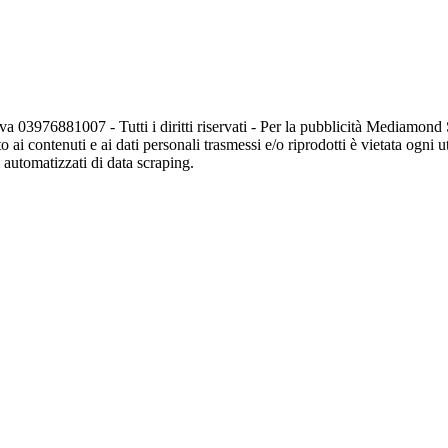
va 03976881007 - Tutti i diritti riservati - Per la pubblicità Mediamon
o ai contenuti e ai dati personali trasmessi e/o riprodotti è vietata ogni 
zi automatizzati di data scraping.