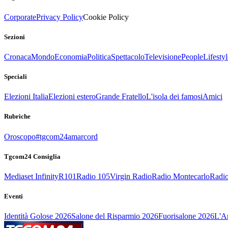
Corporate
Privacy Policy
Cookie Policy
Sezioni
Cronaca
Mondo
Economia
Politica
Spettacolo
Televisione
People
Lifestyl
Speciali
Elezioni Italia
Elezioni estero
Grande Fratello
L'isola dei famosi
Amici
Rubriche
Oroscopo
#tgcom24amarcord
Tgcom24 Consiglia
Mediaset Infinity
R101
Radio 105
Virgin Radio
Radio Montecarlo
Radio
Eventi
Identità Golose 2026
Salone del Risparmio 2026
Fuorisalone 2026
L'Ar