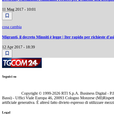
11 Mag 2017 - 10:01
cosa cambia
Migranti, il decreto Minniti è legge | Iter rapido per richieste d'as
12 Apr 2017 - 18:39
Seguici su
Copyright © 1999-
2026
RTI S.p.A. Business Digital - P.I
Bassi) - Uffici Viale Europa 46, 20093 Cologno Monzese (MI)
Rispett
artificiale generativa. È altresì fatto divieto espresso di utilizzare mez
Legal