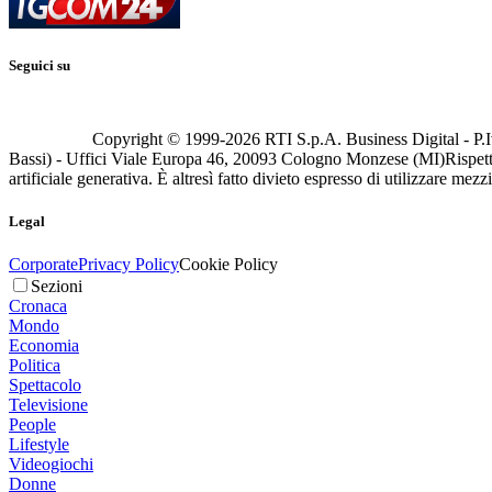
Seguici su
Copyright © 1999-
2026
RTI S.p.A. Business Digital - P.I
Bassi) - Uffici Viale Europa 46, 20093 Cologno Monzese (MI)
Rispett
artificiale generativa. È altresì fatto divieto espresso di utilizzare mez
Legal
Corporate
Privacy Policy
Cookie Policy
Sezioni
Cronaca
Mondo
Economia
Politica
Spettacolo
Televisione
People
Lifestyle
Videogiochi
Donne