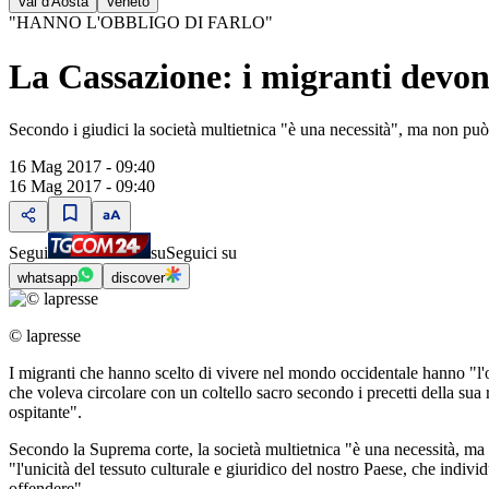
Val d'Aosta
Veneto
"HANNO L'OBBLIGO DI FARLO"
La Cassazione: i migranti devon
Secondo i giudici la società multietnica "è una necessità", ma non può p
16 Mag 2017 - 09:40
16 Mag 2017 - 09:40
Segui
su
Seguici su
whatsapp
discover
© lapresse
I migranti che hanno scelto di vivere nel mondo occidentale hanno "l'o
che voleva circolare con un coltello sacro secondo i precetti della sua 
ospitante".
Secondo la Suprema corte, la società multietnica "è una necessità, ma 
"l'unicità del tessuto culturale e giuridico del nostro Paese, che indiv
offendere".