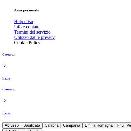
Area personale
Help e Faq
Info e contatti
Termini del servizio
Utilizzo dati e privacy
Cookie Policy
Cronaca
Lazio
Cronaca
Lazio
Abruzzo
Basilicata
Calabria
Campania
Emilia Romagna
Friuli V