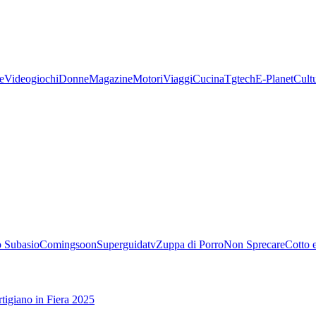
e
Videogiochi
Donne
Magazine
Motori
Viaggi
Cucina
Tgtech
E-Planet
Cult
 Subasio
Comingsoon
Superguidatv
Zuppa di Porro
Non Sprecare
Cotto 
tigiano in Fiera 2025