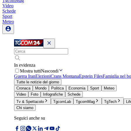
TgcomMag
Video
Schede
Sport
Meteo
In evidenza
Mostra tutti
Nascondi
Guerra Iran
Elezioni
Crans Montana
Epstein Files
Famiglia nel b
Tutte le notizie del giorno
Cronaca
Mondo
Politica
Economia
Sport
Meteo
Video
Foto
Infografiche
Schede
Tv & Spettacolo
TgcomLab
TgcomMag
TgTech
Lif
Chi siamo
Seguici anche su