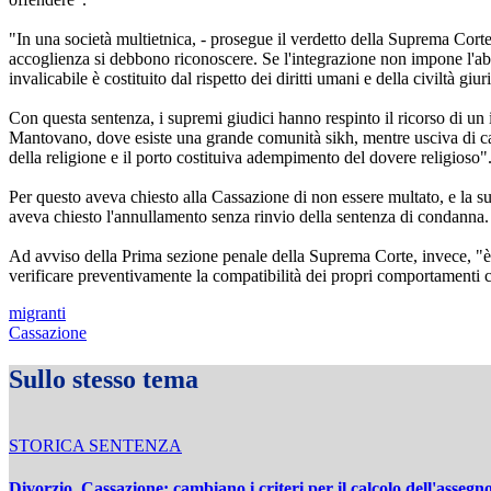
"In una società multietnica, - prosegue il verdetto della Suprema Corte
accoglienza si debbono riconoscere. Se l'integrazione non impone l'abba
invalicabile è costituito dal rispetto dei diritti umani e della civiltà giu
Con questa sentenza, i supremi giudici hanno respinto il ricorso di u
Mantovano, dove esiste una grande comunità sikh, mentre usciva di casa
della religione e il porto costituiva adempimento del dovere religioso"
Per questo aveva chiesto alla Cassazione di non essere multato, e la su
aveva chiesto l'annullamento senza rinvio della sentenza di condanna.
Ad avviso della Prima sezione penale della Suprema Corte, invece, "è es
verificare preventivamente la compatibilità dei propri comportamenti con
migranti
Cassazione
Sullo stesso tema
STORICA SENTENZA
Divorzio, Cassazione: cambiano i criteri per il calcolo dell'assegno