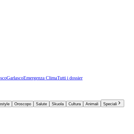
osco
Garlasco
Emergenza Clima
Tutti i dossier
estyle
Oroscopo
Salute
Skuola
Cultura
Animali
Speciali