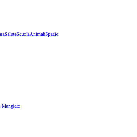
ura
Salute
Scuola
Animali
Spazio
e Mangiato