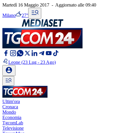
Martedì 16 Maggio 2017
-
Aggiornato alle
09:40
Milano
27°
Leone
(23 Lug - 23 Ago)
Ultim'ora
Cronaca
Mondo
Economia
TgcomLab
Televisione