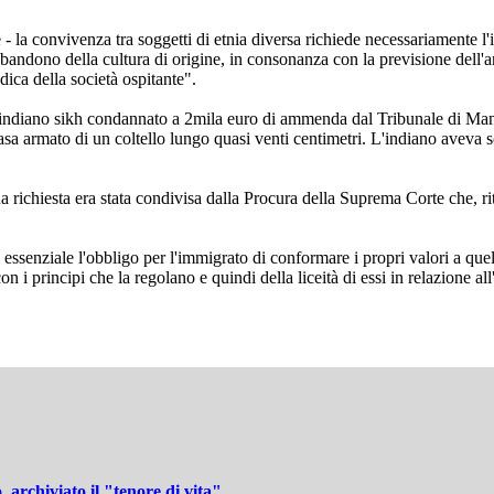
 - la convivenza tra soggetti di etnia diversa richiede necessariamente l
ndono della cultura di origine, in consonanza con la previsione dell'art.
ridica della società ospitante".
n indiano sikh condannato a 2mila euro di ammenda dal Tribunale di Mant
 armato di un coltello lungo quasi venti centimetri. L'indiano aveva so
.
a richiesta era stata condivisa dalla Procura della Suprema Corte che, ri
senziale l'obbligo per l'immigrato di conformare i propri valori a quelli
 i principi che la regolano e quindi della liceità di essi in relazione al
, archiviato il "tenore di vita"